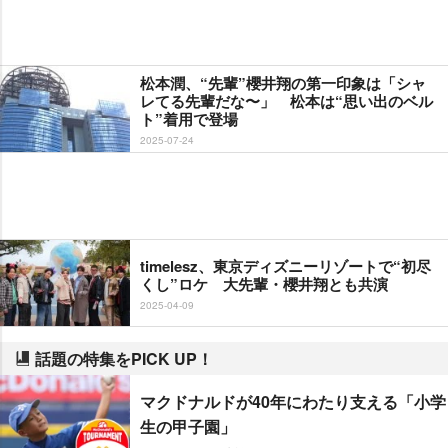
松本潤、“先輩”櫻井翔の第一印象は「シャ
レてる先輩だな〜」 松本は“思い出のベル
ト”着用で登場
2025-07-24
timelesz、東京ディズニーリゾートで“初尽
くし”ロケ 大先輩・櫻井翔とも共演
2025-04-09
話題の特集をPICK UP！
マクドナルドが40年にわたり支える「小学
生の甲子園」