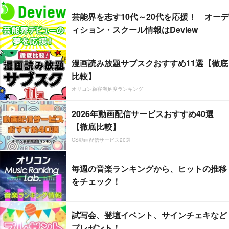
芸能界を志す10代～20代を応援！ オーデ
ィション・スクール情報はDeview
漫画読み放題サブスクおすすめ11選【徹底
比較】
オリコン顧客満足度ランキング
2026年動画配信サービスおすすめ40選
【徹底比較】
CS動画配信サービス20選
毎週の音楽ランキングから、ヒットの推移
をチェック！
試写会、登壇イベント、サインチェキなど
プレゼント！