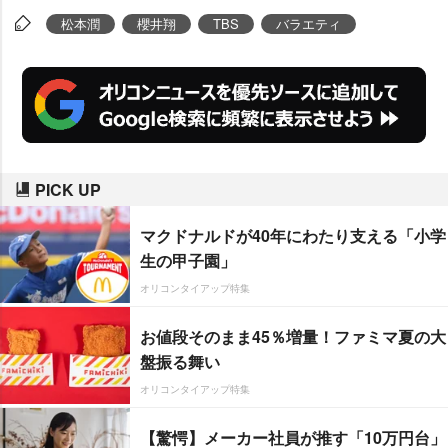
松本潤
櫻井翔
TBS
バラエティ
PICK UP
マクドナルドが40年にわたり支える「小学
生の甲子園」
オリコンタイアップ特集
お値段そのまま45％増量！ファミマ夏の大
盤振る舞い
オリコンタイアップ特集
【驚愕】メーカー社員が推す「10万円台」