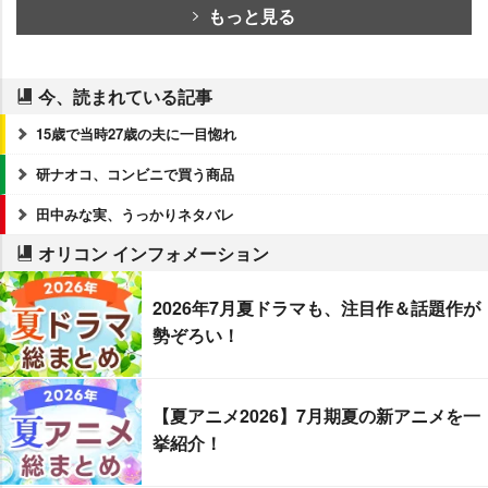
もっと見る
今、読まれている記事
15歳で当時27歳の夫に一目惚れ
研ナオコ、コンビニで買う商品
田中みな実、うっかりネタバレ
オリコン インフォメーション
2026年7月夏ドラマも、注目作＆話題作が
勢ぞろい！
【夏アニメ2026】7月期夏の新アニメを一
挙紹介！