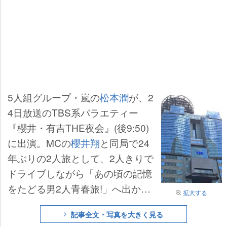
5人組グループ・嵐の
松本潤
が、2
4日放送のTBS系バラエティー
『櫻井・有吉THE夜会』(後9:50)
に出演。MCの
櫻井翔
と同局で24
年ぶりの2人旅として、2人きりで
ドライブしながら「あの頃の記憶
をたどる男2人青春旅!」へ出かけ
拡大する
た。
記事全文・写真を大きく見る