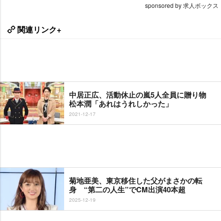
sponsored by 求人ボックス
関連リンク+
中居正広、活動休止の嵐5人全員に贈り物
松本潤「あれはうれしかった」
2021-12-17
菊地亜美、東京移住した父がまさかの転
身 “第二の人生”でCM出演40本超
2025-12-19