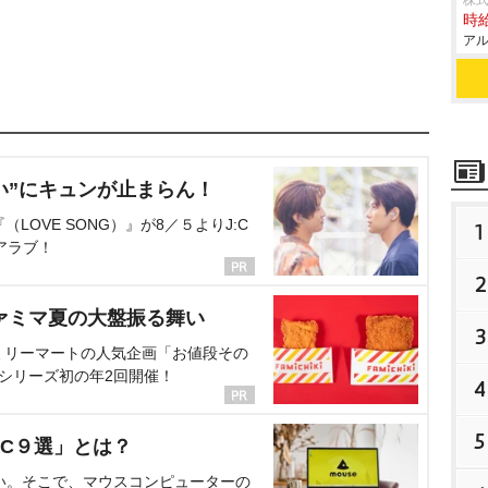
株式
時給
アル
い”にキュンが止まらん！
OVE SONG）』が8／５よりJ:C
1
アラブ！
2
ァミマ夏の大盤振る舞い
3
ミリーマートの人気企画「お値段その
、シリーズ初の年2回開催！
4
5
C９選」とは？
い。そこで、マウスコンピューターの