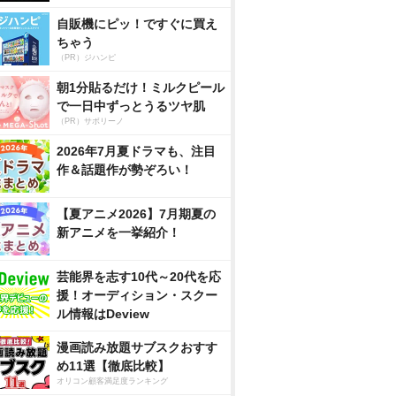
自販機にピッ！ですぐに買え
ちゃう
（PR）ジハンピ
朝1分貼るだけ！ミルクピール
で一日中ずっとうるツヤ肌
（PR）サボリーノ
2026年7月夏ドラマも、注目
作＆話題作が勢ぞろい！
【夏アニメ2026】7月期夏の
新アニメを一挙紹介！
芸能界を志す10代～20代を応
援！オーディション・スクー
ル情報はDeview
漫画読み放題サブスクおすす
め11選【徹底比較】
オリコン顧客満足度ランキング