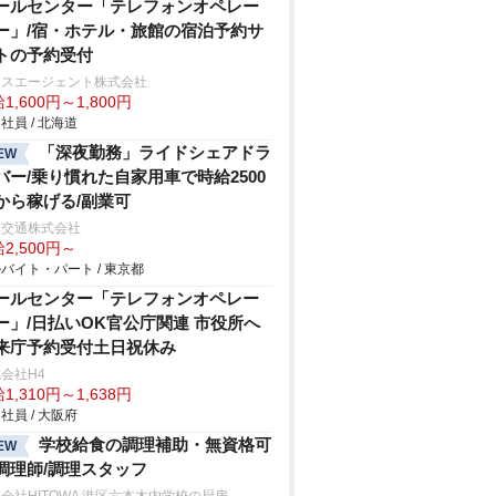
ールセンター「テレフォンオペレー
ー」/宿・ホテル・旅館の宿泊予約サ
トの予約受付
クスエージェント株式会社
1,600円～1,800円
社員 / 北海道
「深夜勤務」ライドシェアドラ
EW
バー/乗り慣れた自家用車で時給2500
から稼げる/副業可
本交通株式会社
2,500円～
バイト・パート / 東京都
ールセンター「テレフォンオペレー
ー」/日払いOK官公庁関連 市役所へ
来庁予約受付土日祝休み
会社H4
1,310円～1,638円
社員 / 大阪府
学校給食の調理補助・無資格可
EW
調理師/調理スタッフ