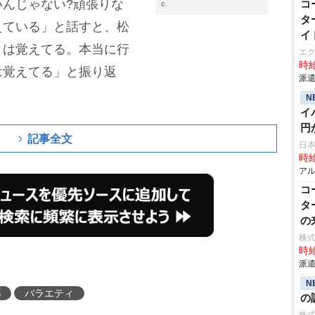
んじゃない?頑張りな
コ
c.
タ
えている」と話すと、松
イ
』は覚えてる。本当に行
エ
時給
は覚えてる」と振り返
派遣
N
イ
円
記事全文
日
時給
アル
コ
タ
の
株式
時給
派遣
N
S
バラエティ
の