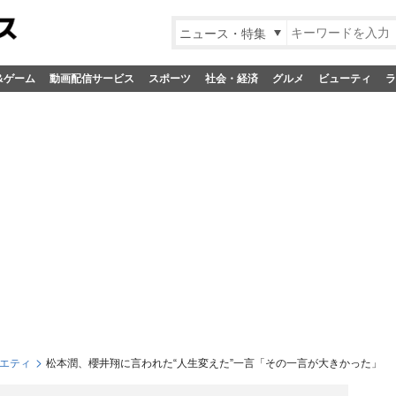
ニュース・特集
&ゲーム
動画配信サービス
スポーツ
社会・経済
グルメ
ビューティ
ラ
エティ
松本潤、櫻井翔に言われた“人生変えた”一言「その一言が大きかった」