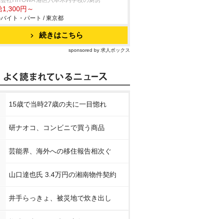
会社HITOWA 港区六本木内学校の厨房
1,300円～
バイト・パート / 東京都
続きはこちら
sponsored by 求人ボックス
15歳で当時27歳の夫に一目惚れ
研ナオコ、コンビニで買う商品
芸能界、海外への移住報告相次ぐ
山口達也氏 3.4万円の湘南物件契約
井手らっきょ、被災地で炊き出し