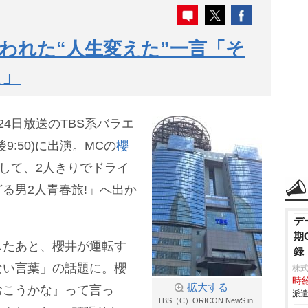
われた“人生変えた”一言「そ
た」
24日放送のTBS系バラエ
9:50)に出演。MCの
櫻
として、2人きりでドライ
る男2人青春旅!」へ出か
デ
期
したあと、櫻井が運転す
録
ない言葉」の話題に。櫻
株
時給
拡大する
おこうかな』って言っ
派遣
TBS（C）ORICON NewS in