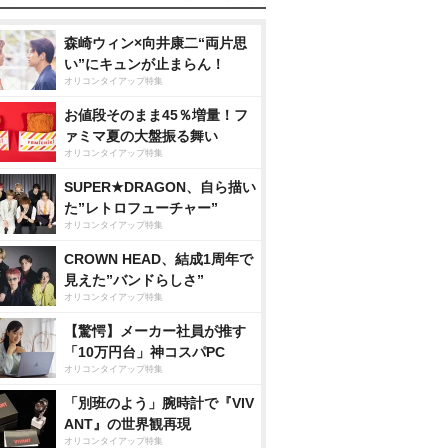
森崎ウィン×向井康二“両片思
い”にキュンが止まらん！
オリコンタイアップ特集
お値段そのまま45％増量！フ
ァミマ夏の大盤振る舞い
オリコンタイアップ特集
SUPER★DRAGON、自ら描い
た”レトロフューチャー”
オリコンタイアップ特集
CROWN HEAD、結成1周年で
見えた”バンドらしさ”
オリコンタイアップ特集
【驚愕】メーカー社員が推す
「10万円台」神コスパPC
オリコンタイアップ特集
「別班のよう」腕時計で『VIV
ANT』の世界観再現
オリコンタイアップ特集