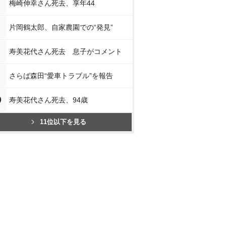
梅崎伸幸さん死去、享年44
片岡鶴太郎、自家農園での“発見”
寿美花代さん死去 息子がコメント
さらば森田“愛車トラブル”を報告
0
寿美花代さん死去、94歳
11位以下を見る