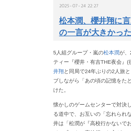
2025-07-24 22:27
松本潤、櫻井翔に言
の一言が大きかっ
5人組グループ・嵐の
松本潤
が、
ティー『櫻井・有吉THE夜会』(後
井翔
と同局で24年ぶりの2人旅
ブしながら「あの頃の記憶をたど
けた。
懐かしのゲームセンターで対決
る道中で、お互いの「忘れられ
井は「松潤が『高校行かないで