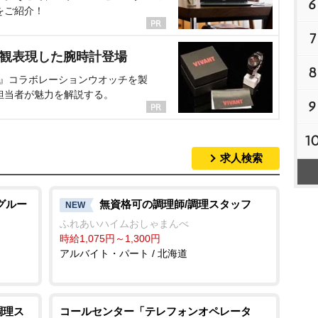
6
をご紹介！
7
界観表現した腕時計登場
8
NT』コラボレーションウオッチを製
担当者が魅力を解説する。
9
1
求人検索
グルー
無資格可の調理師/調理スタッフ
NEW
ふれあいハイムおしゃまんべ
時給1,075円～1,300円
アルバイト・パート / 北海道
調理ス
コールセンター「テレフォンオペレータ