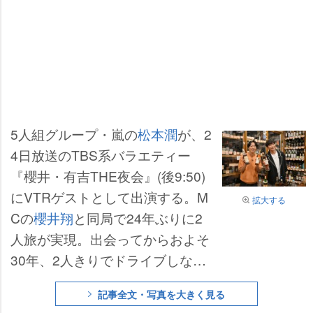
5人組グループ・嵐の
松本潤
が、2
4日放送のTBS系バラエティー
『櫻井・有吉THE夜会』(後9:50)
にVTRゲストとして出演する。M
拡大する
Cの
櫻井翔
と同局で24年ぶりに2
人旅が実現。出会ってからおよそ
30年、2人きりでドライブしなが
ら「あの頃の記憶を辿(たど)る青
記事全文・写真を大きく見る
春旅!」へ出かける。