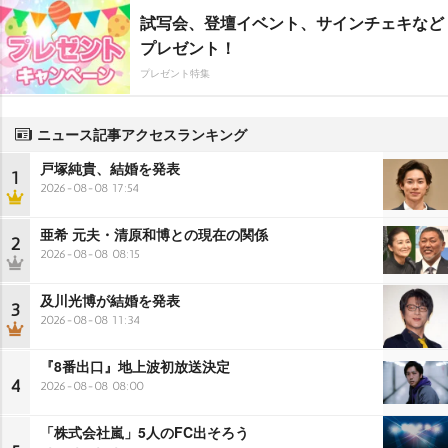
試写会、登壇イベント、サインチェキなど
プレゼント！
プレゼント特集
ニュース記事アクセスランキング
戸塚純貴、結婚を発表
1
2026-08-08 17:54
亜希 元夫・清原和博との現在の関係
2
2026-08-08 08:15
及川光博が結婚を発表
3
2026-08-08 11:34
『8番出口』地上波初放送決定
4
2026-08-08 08:00
「株式会社嵐」5人のFC出そろう