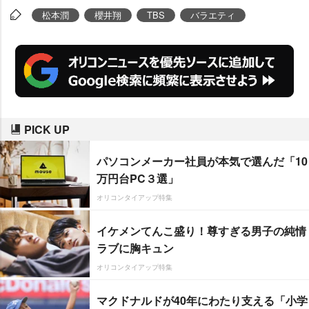
松本潤
櫻井翔
TBS
バラエティ
PICK UP
パソコンメーカー社員が本気で選んだ「10
万円台PC３選」
オリコンタイアップ特集
イケメンてんこ盛り！尊すぎる男子の純情
ラブに胸キュン
オリコンタイアップ特集
マクドナルドが40年にわたり支える「小学