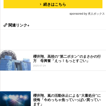
続きはこちら
sponsored by 求人ボックス
関連リンク+
櫻井翔、高校の“第二ボタン”のまさかの行
方 母興奮「えっ！もっとすごい」
2025-07-24
櫻井翔、嵐の活動休止による“大量処分”に
後悔「今めっちゃ焦っていっぱい買ってい
ます」