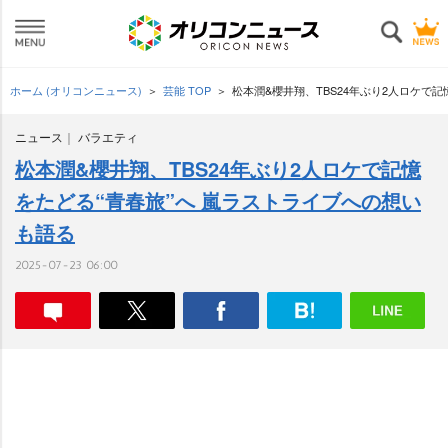
ホーム (オリコンニュース)
芸能 TOP
松本潤&櫻井翔、TBS24年ぶり2人ロケで
ニュース
バラエティ
松本潤&櫻井翔、TBS24年ぶり2人ロケで記憶
をたどる“青春旅”へ 嵐ラストライブへの想い
も語る
2025-07-23 06:00