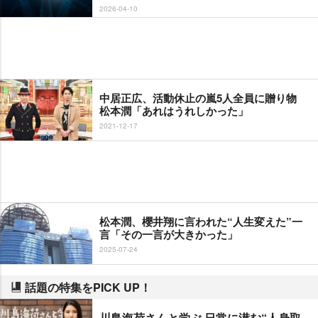
2026-04-10
中居正広、活動休止の嵐5人全員に贈り物
松本潤「あれはうれしかった」
2021-12-17
松本潤、櫻井翔に言われた“人生変えた”一
言「その一言が大きかった」
2025-07-24
話題の特集をPICK UP！
川島海荷さんと学ぶ 日常に潜む“人身取