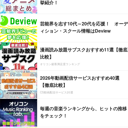
挙紹介！
芸能界を志す10代～20代を応援！ オーデ
ィション・スクール情報はDeview
漫画読み放題サブスクおすすめ11選【徹底
比較】
オリコン顧客満足度ランキング
2026年動画配信サービスおすすめ40選
【徹底比較】
CS動画配信サービス20選
毎週の音楽ランキングから、ヒットの推移
をチェック！