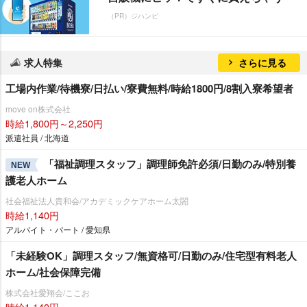
（PR）ジハンピ
求人特集
さらに見る
工場内作業/待機寮/日払い/寮費無料/時給1800円/8割入寮希望者
move on株式会社
時給1,800円～2,250円
派遣社員 / 北海道
「福祉調理スタッフ」調理師免許必須/日勤のみ/特別養
NEW
護老人ホーム
社会福祉法人貴和会/アカデミックケアホーム太閤
時給1,140円
アルバイト・パート / 愛知県
「未経験OK」調理スタッフ/無資格可/日勤のみ/住宅型有料老人
ホーム/社会保障完備
株式会社愛翔会/ここお
時給1,140円～