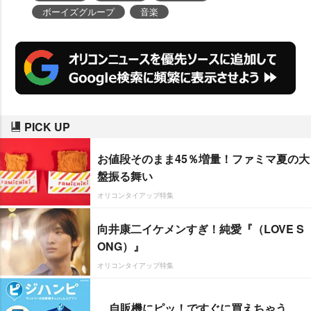
ボーイズグループ
音楽
PICK UP
お値段そのまま45％増量！ファミマ夏の大
盤振る舞い
オリコンタイアップ特集
向井康二イケメンすぎ！純愛『（LOVE S
ONG）』
オリコンタイアップ特集
自販機にピッ！ですぐに買えちゃう