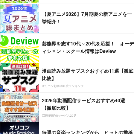
【夏アニメ2026】7月期夏の新アニメを一
挙紹介！
芸能界を志す10代～20代を応援！ オーデ
ィション・スクール情報はDeview
漫画読み放題サブスクおすすめ11選【徹底
比較】
オリコン顧客満足度ランキング
2026年動画配信サービスおすすめ40選
【徹底比較】
CS動画配信サービス20選
毎週の音楽ランキングから、ヒットの推移