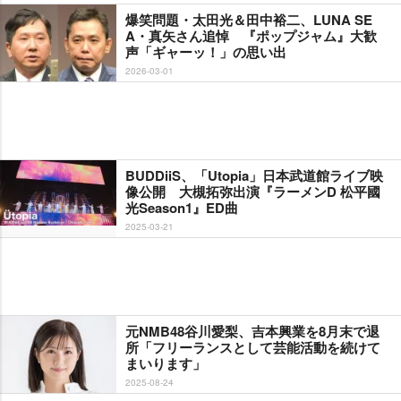
爆笑問題・太田光＆田中裕二、LUNA SE
A・真矢さん追悼 『ポップジャム』大歓
声「ギャーッ！」の思い出
2026-03-01
BUDDiiS、「Utopia」日本武道館ライブ映
像公開 大槻拓弥出演『ラーメンD 松平國
光Season1』ED曲
2025-03-21
元NMB48谷川愛梨、吉本興業を8月末で退
所「フリーランスとして芸能活動を続けて
まいります」
2025-08-24