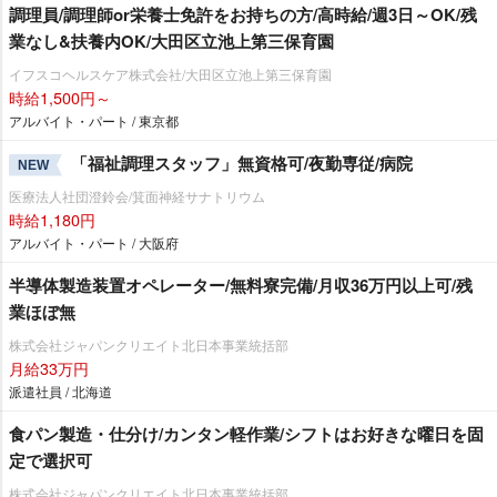
調理員/調理師or栄養士免許をお持ちの方/高時給/週3日～OK/残
業なし&扶養内OK/大田区立池上第三保育園
イフスコヘルスケア株式会社/大田区立池上第三保育園
時給1,500円～
アルバイト・パート / 東京都
「福祉調理スタッフ」無資格可/夜勤専従/病院
NEW
医療法人社団澄鈴会/箕面神経サナトリウム
時給1,180円
アルバイト・パート / 大阪府
半導体製造装置オペレーター/無料寮完備/月収36万円以上可/残
業ほぼ無
株式会社ジャパンクリエイト北日本事業統括部
月給33万円
派遣社員 / 北海道
食パン製造・仕分け/カンタン軽作業/シフトはお好きな曜日を固
定で選択可
株式会社ジャパンクリエイト北日本事業統括部