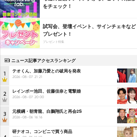
をチェック！
試写会、登壇イベント、サインチェキなど
プレゼント！
プレゼント特集
ニュース記事アクセスランキング
テオくん、加藤乃愛との破局を発表
1
2026-08-07 21:21
レインボー池田、佐藤佳奈と電撃婚
2
2026-08-07 20:00
元横綱・朝青龍、白鵬翔氏と再会2S
3
2026-08-06 16:16
研ナオコ、コンビニで買う商品