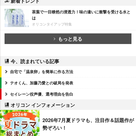
新着トレンド
茶葉で一目瞭然の浸透力！味の違いに衝撃を受ける水と
は
オリコンタイアップ特集
もっと見る
今、読まれている記事
自宅で「温泉卵」を簡単に作る方法
テオくん、加藤乃愛との破局を発表
セイレーン役声優、選考理由を告白
オリコン インフォメーション
2026年7月夏ドラマも、注目作＆話題作が
勢ぞろい！