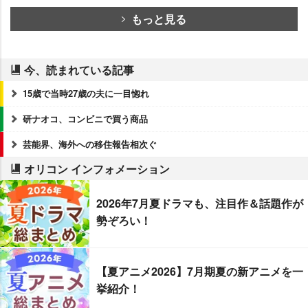
もっと見る
今、読まれている記事
15歳で当時27歳の夫に一目惚れ
研ナオコ、コンビニで買う商品
芸能界、海外への移住報告相次ぐ
オリコン インフォメーション
2026年7月夏ドラマも、注目作＆話題作が
勢ぞろい！
【夏アニメ2026】7月期夏の新アニメを一
挙紹介！