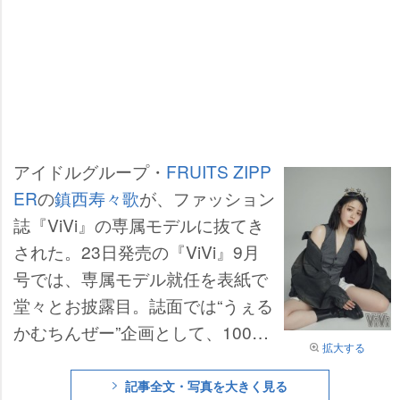
アイドルグループ・
FRUITS ZIPP
ER
の
鎮西寿々歌
が、ファッション
誌『ViVi』の専属モデルに抜てき
された。23日発売の『ViVi』9月
号では、専属モデル就任を表紙で
堂々とお披露目。誌面では“うぇる
かむちんぜー”企画として、100の
拡大する
質問に答えるロングインタビュー
も掲載される。
記事全文・写真を大きく見る