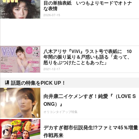
目の単独表紙 いつもよりモードでオトナ
な表情
2026-07-15
八木アリサ『ViVi』ラスト号で表紙に 10
年間の振り返り＆戸惑いも語る「走って、
怒りをぶつけたこともあった」
2021-12-17
話題の特集をPICK UP！
向井康二イケメンすぎ！純愛『（LOVE S
ONG）』
オリコンタイアップ特集
デカすぎ都市伝説発生!?ファミマ45％増量
作戦再来