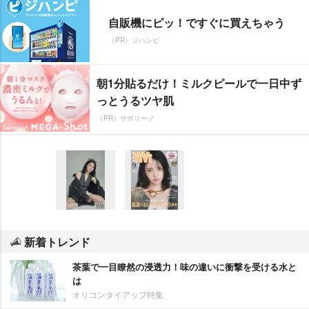
自販機にピッ！ですぐに買えちゃう
（PR）ジハンピ
朝1分貼るだけ！ミルクピールで一日中ず
っとうるツヤ肌
（PR）サボリーノ
新着トレンド
茶葉で一目瞭然の浸透力！味の違いに衝撃を受ける水と
は
オリコンタイアップ特集