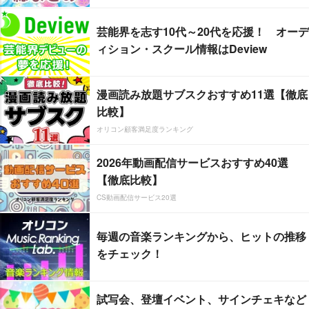
芸能界を志す10代～20代を応援！ オーデ
ィション・スクール情報はDeview
漫画読み放題サブスクおすすめ11選【徹底
比較】
オリコン顧客満足度ランキング
2026年動画配信サービスおすすめ40選
【徹底比較】
CS動画配信サービス20選
毎週の音楽ランキングから、ヒットの推移
をチェック！
試写会、登壇イベント、サインチェキなど