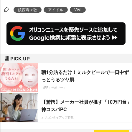
鎮西寿々歌
アイドル
ViVi
PICK UP
朝1分貼るだけ！ミルクピールで一日中ず
っとうるツヤ肌
（PR）サボリーノ
【驚愕】メーカー社員が推す「10万円台」
神コスパPC
オリコンタイアップ特集