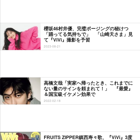
櫻坂46村井優、完璧ポージングの秘けつ
「踊ってる気持ちで」 「山崎天さま」見
て『ViVi』撮影を予習
2023-08-21
高橋文哉「実家へ帰ったとき、これまでに
ない量のサインを頼まれて！」 『最愛』
＆国宝級イケメン効果で
2022-02-18
FRUITS ZIPPER鎮西寿々歌、『ViVi』3度