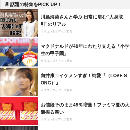
話題の特集をPICK UP！
川島海荷さんと学ぶ 日常に潜む“人身取
引”のリアル
オリコンタイアップ特集
マクドナルドが40年にわたり支える「小学
生の甲子園」
オリコンタイアップ特集
向井康二イケメンすぎ！純愛『（LOVE S
ONG）』
オリコンタイアップ特集
お値段そのまま45％増量！ファミマ夏の大
盤振る舞い
オリコンタイアップ特集