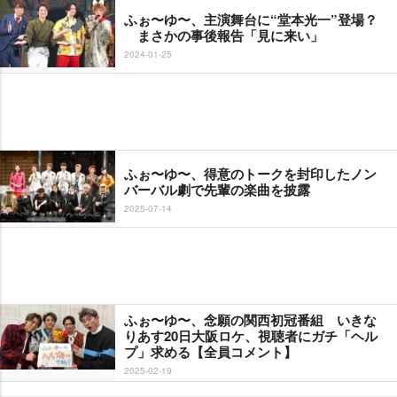
ふぉ〜ゆ〜、主演舞台に“堂本光一”登場？
まさかの事後報告「見に来い」
2024-01-25
ふぉ〜ゆ〜、得意のトークを封印したノン
バーバル劇で先輩の楽曲を披露
2025-07-14
ふぉ〜ゆ〜、念願の関西初冠番組 いきな
りあす20日大阪ロケ、視聴者にガチ「ヘル
プ」求める【全員コメント】
2025-02-19