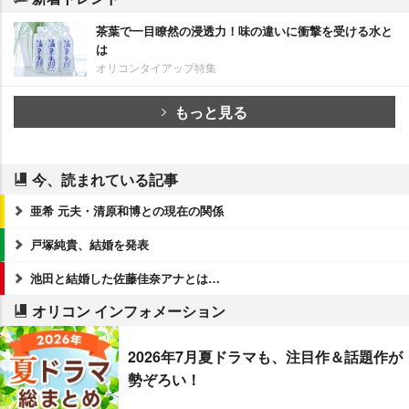
茶葉で一目瞭然の浸透力！味の違いに衝撃を受ける水と
は
オリコンタイアップ特集
もっと見る
今、読まれている記事
亜希 元夫・清原和博との現在の関係
戸塚純貴、結婚を発表
池田と結婚した佐藤佳奈アナとは…
オリコン インフォメーション
2026年7月夏ドラマも、注目作＆話題作が
勢ぞろい！