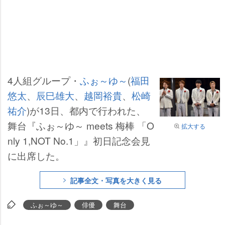
4人組グループ・
ふぉ～ゆ～
(
福田
悠太
、
辰巳雄大
、
越岡裕貴
、
松崎
祐介
)が13日、都内で行われた、
舞台『ふぉ～ゆ～ meets 梅棒 「O
拡大する
nly 1,NOT No.1」』初日記念会見
に出席した。
記事全文・写真を大きく見る
ふぉ～ゆ～
俳優
舞台