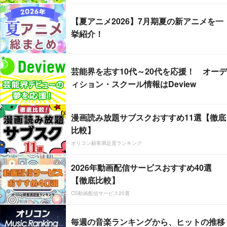
【夏アニメ2026】7月期夏の新アニメを一
挙紹介！
芸能界を志す10代～20代を応援！ オーデ
ィション・スクール情報はDeview
漫画読み放題サブスクおすすめ11選【徹底
比較】
オリコン顧客満足度ランキング
2026年動画配信サービスおすすめ40選
【徹底比較】
CS動画配信サービス20選
毎週の音楽ランキングから、ヒットの推移