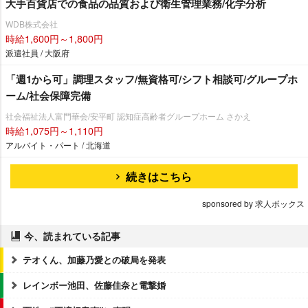
大手百貨店での食品の品質および衛生管理業務/化学分析
WDB株式会社
時給1,600円～1,800円
派遣社員 / 大阪府
「週1から可」調理スタッフ/無資格可/シフト相談可/グループホ
ーム/社会保障完備
社会福祉法人富門華会/安平町 認知症高齢者グループホーム さかえ
時給1,075円～1,110円
アルバイト・パート / 北海道
続きはこちら
sponsored by 求人ボックス
今、読まれている記事
テオくん、加藤乃愛との破局を発表
レインボー池田、佐藤佳奈と電撃婚