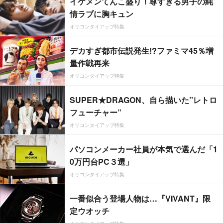
イケメンてんこ盛り！尊すぎる男子の純
情ラブに胸キュン
オリコンタイアップ特集
デカすぎ都市伝説発生!?ファミマ45％増
量作戦再来
オリコンタイアップ特集
SUPER★DRAGON、自ら描いた”レトロ
フューチャー”
オリコンタイアップ特集
パソコンメーカー社員が本気で選んだ「1
0万円台PC３選」
オリコンタイアップ特集
一番似合う登場人物は…『VIVANT』限
定ウオッチ