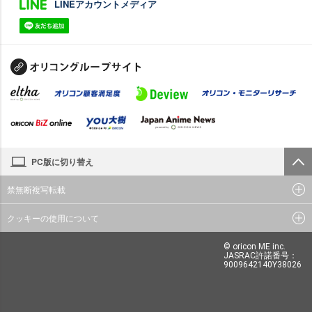
LINEアカウントメディア
PC版に切り替え
禁無断複写転載
クッキーの使用について
© oricon ME inc.
JASRAC許諾番号：
9009642140Y38026