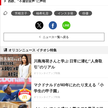
西鉄、“不適切音声”に声明
芳根京子
柚希礼音
インスタ発
俳優
ニュース一覧へ戻る
オリコンニュース イチオシ特集
川島海荷さんと学ぶ 日常に潜む“人身取
引”のリアル
オリコンタイアップ特集
マクドナルドが40年にわたり支える「小
学生の甲子園」
オリコンタイアップ特集