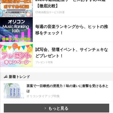
【徹底比較】
CS動画配信サービス20選
毎週の音楽ランキングから、ヒットの推
移をチェック！
試写会、登壇イベント、サインチェキな
どプレゼント！
プレゼント特集
新着トレンド
茶葉で一目瞭然の浸透力！味の違いに衝撃を受ける水と
は
オリコンタイアップ特集
もっと見る