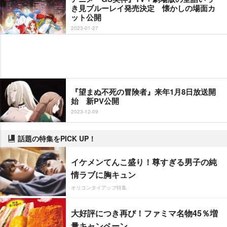
き見ブルーレイ発売決定 懐かしの場面カ
ット公開
2023-01-27
『望まぬ不死の冒険者』来年1月8日放送開
始 新PV公開
2023-12-09
話題の特集をPICK UP！
イケメンてんこ盛り！尊すぎる男子の純
情ラブに胸キュン
オリコンタイアップ特集
大好評につき再び！ファミマ名物45％増
量キャンペーン