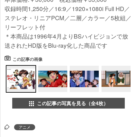
収録時間1,250分／16:9／1920×1080i Full HD／
ステレオ・リニアPCM／二層／カラー／5枚組／
リーフレット付
＊本商品は1996年4月よりBSハイビジョンで放
送されたHD版をBlu-ray化した商品です
この記事の画像
この記事の写真を見る（全4枚）
アニメ