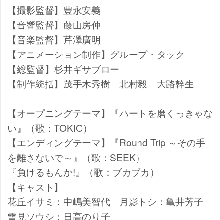
【撮影監督】豊永安義
【音響監督】藤山房伸
【音楽監督】芹澤廣明
【アニメーション制作】グループ・タック
【総監督】杉井ギサブロー
【制作統括】茂手木秀樹 北村毅 大路幹生
【オープニングテーマ】『ハートを磨くっきゃな
い』（歌：TOKIO）
【エンディングテーマ】『Round Trip ～その手
を離さないで～』（歌：SEEK）
『負けるもんか!』（歌：ブカブカ）
【キャスト】
花丘イサミ：中嶋美智代 月影トシ：亀井芳子
雪見ソウシ：日高のり子