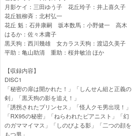
月影ケイ：三田ゆう子 花丘玲子：井上喜久子
花丘観柳斉：北村弘一
花丘 魁：石井康嗣 坂本数馬：小野健一 高木
はるか：佐々木庸子
黒天狗：西川幾雄 女カラス天狗：渡辺久美子
平助：亀山助清 重助：桜井敏治 ほか
【収録内容】
DISC1
「秘密の扉は開かれた！」「しんせん組と正義の
剣」「黒天狗の影を追え！」
「誘拐されたプリンセス」「怪人クモ男出現！」
「RX95の秘密」「ねらわれたピアニスト」「幻
のガママイマス」「しのびよる影」「二つの顔を
もつ男」