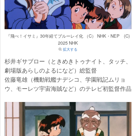
『飛べ！イサミ』30年経てブルーレイ化 （C） NHK・NEP (C)
2025 NHK
拡大する
杉井ギサブロー（ときめきトゥナイト、タッチ、
劇場版あらしのよるになど）総監督
佐藤竜雄（機動戦艦ナデシコ、学園戦記ムリョ
ウ、モーレツ宇宙海賊など）のテレビ初監督作品