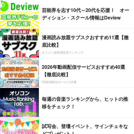
芸能界を志す10代～20代を応援！ オー
ディション・スクール情報はDeview
漫画読み放題サブスクおすすめ11選【徹
底比較】
オリコン顧客満足度ランキング
2026年動画配信サービスおすすめ40選
【徹底比較】
CS動画配信サービス20選
毎週の音楽ランキングから、ヒットの推
移をチェック！
試写会、登壇イベント、サインチェキな
どプレゼント！