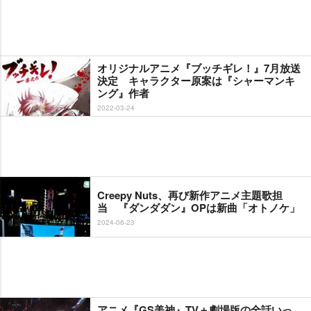
オリジナルアニメ『ブッチギレ！』7月放送
決定 キャラクター原案は『シャーマンキ
ング』作者
2022-03-24
Creepy Nuts、再び新作アニメ主題歌担
当 『ダンダダン』OPは新曲「オトノケ」
2024-06-23
アニメ『GS美神』TV＋劇場版の全話いっ