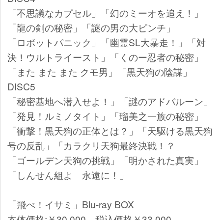
「不思議なカプセル」「幻のミーオを追え！」
「龍の剣の秘密」「謎の男の大ピンチ」
「ロボットパニック」「幽霊SL大暴走！」「対
決！ウルトライースト」「くのー忍者の秘密」
「また また また クモ男」「黒天狗の陰謀」
DISC5
「秘密基地へ潜入せよ！」「謎のアドバルーン」
「発見！ルミノタイト」「瑠美之一族の秘密」
「衝撃！黒天狗の正体とは？」「天駆ける黒天狗
号の反乱」「カラクリ天狗最終決戦！？」
「ゴールデン天狗の挑戦」「明かされた真実」
「しんせん組よ 永遠に！」
「飛べ！イサミ」Blu-ray BOX
本体価格:￥30,000 税込価格￥33,000