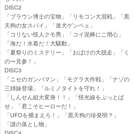
DISC2
「ブラウン博士の宝物」「リモコン大混戦」「黒
天狗の女スパイ」「迷犬ゲンベェ」
「コリない怪人クモ男」「コイ泥棒にご用心」
「海だ！水着だ！大騒動」
「夏祭りのミステリー」「おばけの大脱走」「く
のー見参！」
DISC3
「ニセのガンバマン」「モグラ大作戦」「ナゾの
三姉妹登場」「ルミノタイトを守れ！」
「しんせん組大変身！！」「怪光線をぶっとば
せ」「君こそヒーローだ！」
「UFOを捕まえろ！」「黒天狗の珍発明？」
「謎の落とし物」
DISC4