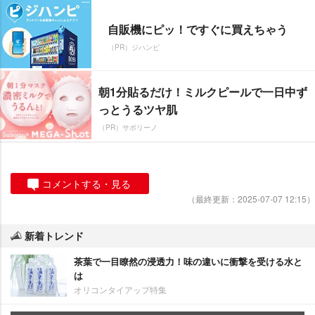
自販機にピッ！ですぐに買えちゃう
（PR）ジハンピ
朝1分貼るだけ！ミルクピールで一日中ず
っとうるツヤ肌
（PR）サボリーノ
コメントする・見る
（最終更新：2025-07-07 12:15）
新着トレンド
茶葉で一目瞭然の浸透力！味の違いに衝撃を受ける水と
は
オリコンタイアップ特集