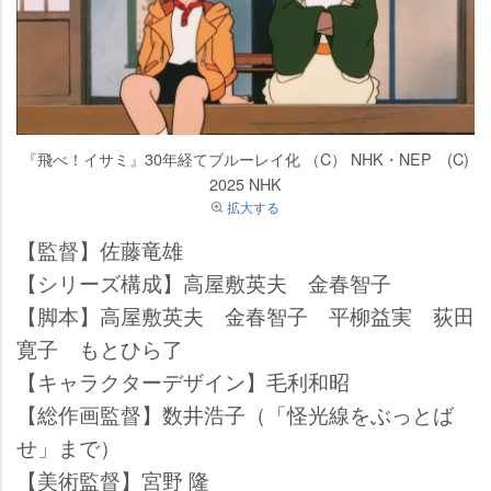
『飛べ！イサミ』30年経てブルーレイ化 （C） NHK・NEP (C)
2025 NHK
拡大する
【監督】佐藤竜雄
【シリーズ構成】高屋敷英夫 金春智子
【脚本】高屋敷英夫 金春智子 平柳益実 荻田
寛子 もとひら了
【キャラクターデザイン】毛利和昭
【総作画監督】数井浩子（「怪光線をぶっとば
せ」まで）
【美術監督】宮野 隆