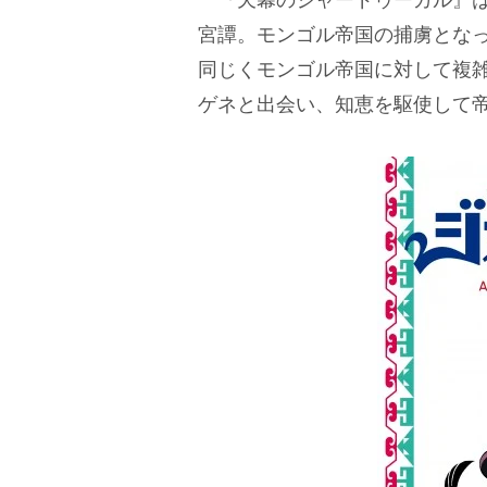
『天幕のジャードゥーガル』は
宮譚。モンゴル帝国の捕虜とな
同じくモンゴル帝国に対して複
ゲネと出会い、知恵を駆使して