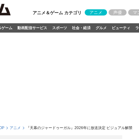
アニメ
声優
マ
アニメ＆ゲーム カテゴリ
&ゲーム
動画配信サービス
スポーツ
社会・経済
グルメ
ビューティ
ラ
OP
アニメ
『天幕のジャードゥーガル』2026年に放送決定 ビジュアル解禁