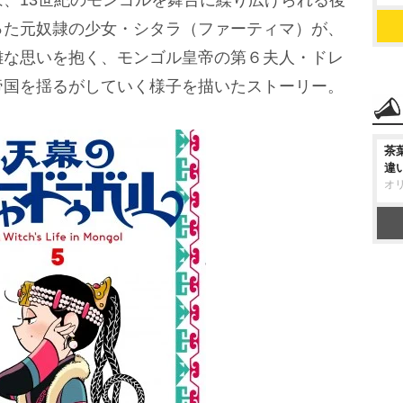
、13世紀のモンゴルを舞台に繰り広げられる後
った元奴隷の少女・シタラ（ファーティマ）が、
雑な思いを抱く、モンゴル皇帝の第６夫人・ドレ
帝国を揺るがしていく様子を描いたストーリー。
茶
違
オ