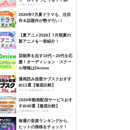
（PR）サボリーノ
2026年7月夏ドラマも、注目
作＆話題作が勢ぞろい！
【夏アニメ2026】7月期夏の
新アニメを一挙紹介！
芸能界を志す10代～20代を応
援！オーディション・スクー
ル情報はDeview
漫画読み放題サブスクおすす
め11選【徹底比較】
オリコン顧客満足度ランキング
2026年動画配信サービスおす
すめ40選【徹底比較】
CS動画配信サービス20選
毎週の音楽ランキングから、
ヒットの推移をチェック！