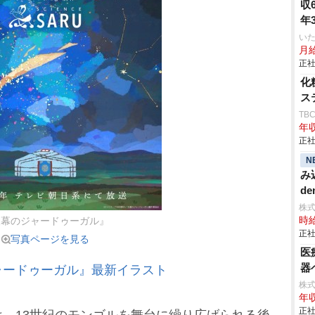
収
年
いた
月給
正社
化
ス
TB
年収
正社
N
み
de
株
時給
天幕のジャードゥーガル』
正社
写真ページを見る
医
器
ャードゥーガル』最新イラスト
株式
年収
正社