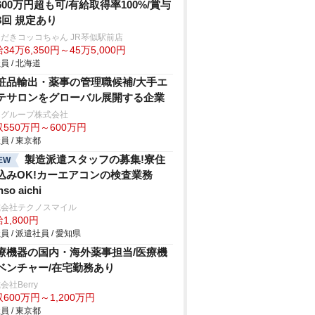
600万円超も可/有給取得率100%/賞与
3回 規定あり
だきコッコちゃん JR琴似駅前店
34万6,350円～45万5,000円
員 / 北海道
粧品輸出・薬事の管理職候補/大手エ
テサロンをグローバル展開する企業
Cグループ株式会社
550万円～600万円
員 / 東京都
製造派遣スタッフの募集!寮住
EW
込みOK!カーエアコンの検査業務
nso aichi
式会社テクノスマイル
1,800円
員 / 派遣社員 / 愛知県
療機器の国内・海外薬事担当/医療機
ベンチャー/在宅勤務あり
会社Berry
600万円～1,200万円
員 / 東京都