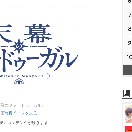
6
7
8
9
1
天幕のジャードゥーガル』
写真ページを見る
の後にコンテンツが続きます