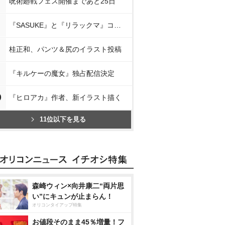
呪術廻戦フェス開催まであと25日
『SASUKE』と『リラックマ』コラボ
桂正和、パンツ＆尻のイラスト投稿
『キルケーの魔女』独占配信決定
0
『ヒロアカ』作者、新イラスト描く
11位以下を見る
森崎ウィン×向井康二“両片思
い”にキュンが止まらん！
オリコンタイアップ特集
お値段そのまま45％増量！フ