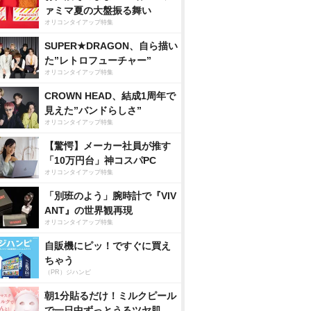
ァミマ夏の大盤振る舞い
オリコンタイアップ特集
SUPER★DRAGON、自ら描い
た”レトロフューチャー”
オリコンタイアップ特集
CROWN HEAD、結成1周年で
見えた”バンドらしさ”
オリコンタイアップ特集
【驚愕】メーカー社員が推す
「10万円台」神コスパPC
オリコンタイアップ特集
「別班のよう」腕時計で『VIV
ANT』の世界観再現
オリコンタイアップ特集
自販機にピッ！ですぐに買え
ちゃう
（PR）ジハンピ
朝1分貼るだけ！ミルクピール
で一日中ずっとうるツヤ肌