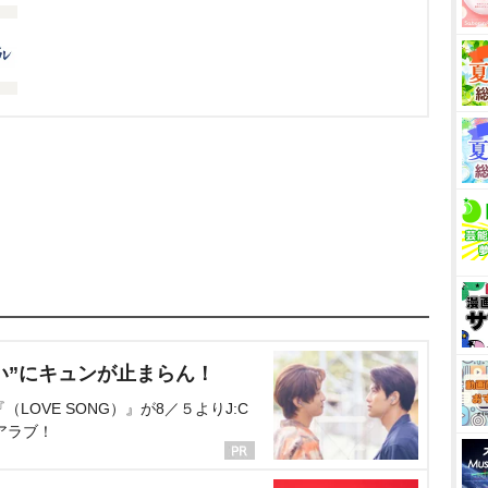
い”にキュンが止まらん！
OVE SONG）』が8／５よりJ:C
アラブ！