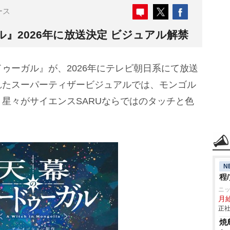
ース
』2026年に放送決定 ビジュアル解禁
ーガル』が、2026年にテレビ朝日系にて放送
れたスーパーティザービジュアルでは、モンゴル
星々がサイエンスSARUならではのタッチと色
N
程
ニ
月
正社
焼