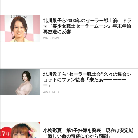
北川景子ら2003年のセーラー戦士姿 ドラ
マ『美少女戦士セーラームーン』年末年始
再放送に反響
2025-12-28
北川景子ら“セーラー戦士会”久々の集合シ
ョットにファン歓喜「来たぁーーーーー
ー」
2021-12-15
小松彩夏、第1子妊娠を発表 現在は安定期
「新しい命の奇跡に心から感謝」