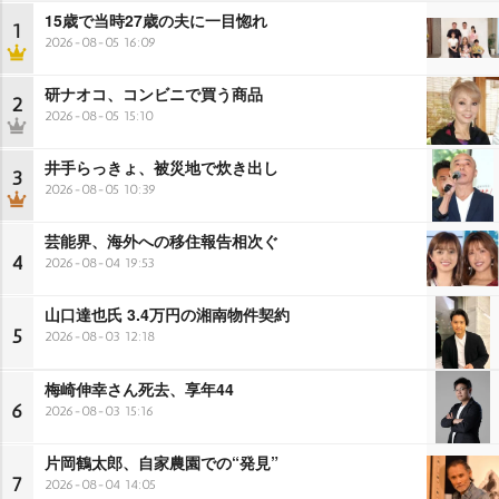
15歳で当時27歳の夫に一目惚れ
1
2026-08-05 16:09
研ナオコ、コンビニで買う商品
2
2026-08-05 15:10
井手らっきょ、被災地で炊き出し
3
2026-08-05 10:39
芸能界、海外への移住報告相次ぐ
4
2026-08-04 19:53
山口達也氏 3.4万円の湘南物件契約
5
2026-08-03 12:18
梅崎伸幸さん死去、享年44
6
2026-08-03 15:16
片岡鶴太郎、自家農園での“発見”
7
2026-08-04 14:05