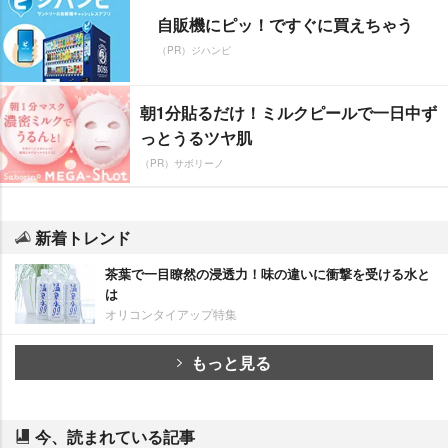
自販機にピッ！ですぐに買えちゃう
（PR）ジハンピ
朝1分貼るだけ！ミルクピールで一日中ず
っとうるツヤ肌
（PR）サボリーノ
新着トレンド
茶葉で一目瞭然の浸透力！味の違いに衝撃を受ける水と
は
オリコンタイアップ特集
もっと見る
今、読まれている記事