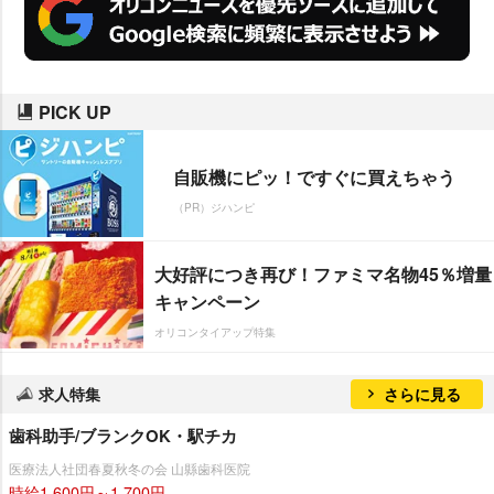
PICK UP
自販機にピッ！ですぐに買えちゃう
（PR）ジハンピ
大好評につき再び！ファミマ名物45％増量
キャンペーン
オリコンタイアップ特集
求人特集
さらに見る
歯科助手/ブランクOK・駅チカ
医療法人社団春夏秋冬の会 山縣歯科医院
時給1,600円～1,700円