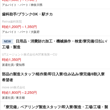
アルバイト・パート / 神奈川県
歯科助手/ブランクOK・駅チカ
Reina歯科医院
時給1,200円～1,350円
アルバイト・パート / 大阪府
日用品・消費財の加工・機械操作・検査/寮完備/日払い/
NEW
工場・製造
UTエージェント株式会社AGT東海第一CU
時給1,350円
派遣社員 / 愛知県
部品の製造スタッフ/軽作業/即日入寮/住み込み/寮完備/8割入寮
希望者
move on株式会社
時給1,800円～2,250円
派遣社員 / 東京都
「寮完備」ベアリング製造スタッフ/即入寮/製造・工場/工場・製