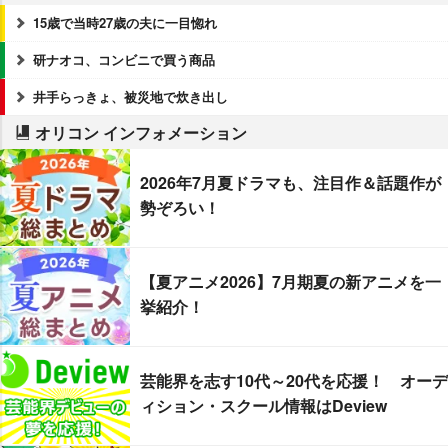
15歳で当時27歳の夫に一目惚れ
研ナオコ、コンビニで買う商品
井手らっきょ、被災地で炊き出し
オリコン インフォメーション
2026年7月夏ドラマも、注目作＆話題作が
勢ぞろい！
【夏アニメ2026】7月期夏の新アニメを一
挙紹介！
芸能界を志す10代～20代を応援！ オーデ
ィション・スクール情報はDeview