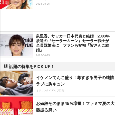
2024-08-26
泉里香、サッカー日本代表と結婚 2003年
放送の『セーラームーン』セーラー戦士が
全員既婚者に ファンも祝福「皆さんご結
婚」
2025-06-25
話題の特集をPICK UP！
イケメンてんこ盛り！尊すぎる男子の純情
ラブに胸キュン
オリコンタイアップ特集
お値段そのまま45％増量！ファミマ夏の大
盤振る舞い