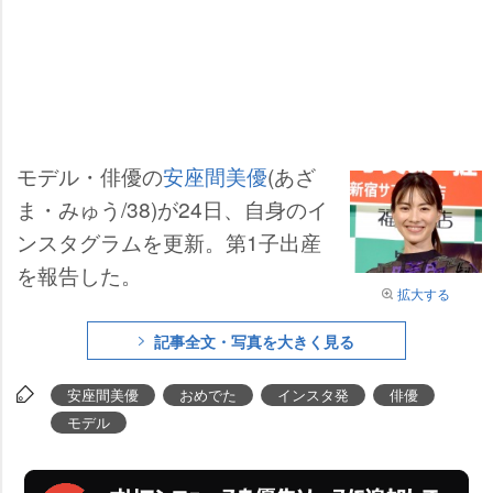
モデル・俳優の
安座間美優
(あざ
ま・みゅう/38)が24日、自身のイ
ンスタグラムを更新。第1子出産
を報告した。
拡大する
記事全文・写真を大きく見る
安座間美優
おめでた
インスタ発
俳優
モデル