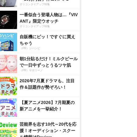
オリコンタイアップ特集
一番似合う登場人物は…『VIV
ANT』限定ウオッチ
オリコンタイアップ特集
自販機にピッ！ですぐに買え
ちゃう
（PR）ジハンピ
朝1分貼るだけ！ミルクピール
で一日中ずっとうるツヤ肌
（PR）サボリーノ
2026年7月夏ドラマも、注目
作＆話題作が勢ぞろい！
【夏アニメ2026】7月期夏の
新アニメを一挙紹介！
芸能界を志す10代～20代を応
援！オーディション・スクー