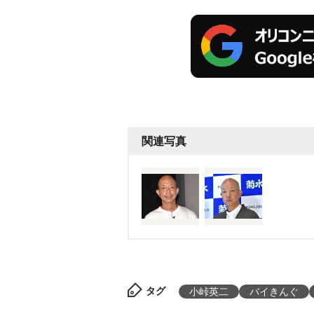
関連写真
タグ
小峠英二
バイきんぐ