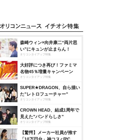
森崎ウィン×向井康二“両片思
い”にキュンが止まらん！
オリコンタイアップ特集
大好評につき再び！ファミマ
名物45％増量キャンペーン
オリコンタイアップ特集
SUPER★DRAGON、自ら描い
た”レトロフューチャー”
オリコンタイアップ特集
CROWN HEAD、結成1周年で
見えた”バンドらしさ”
オリコンタイアップ特集
【驚愕】メーカー社員が推す
「10万円台」神コスパPC