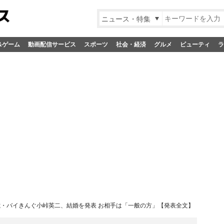
ニュース・特集
&ゲーム
動画配信サービス
スポーツ
社会・経済
グルメ
ビューティ
ラ
歳・バイきんぐ小峠英二、結婚を発表 お相手は「一般の方」【発表全文】