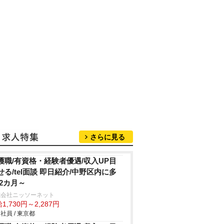
さらに見る
護職/有資格・経験者優遇/収入UP目
せる/tel面談 即日紹介/中野区内に多
 2カ月～
式会社ニッソーネット
1,730円～2,287円
社員 / 東京都