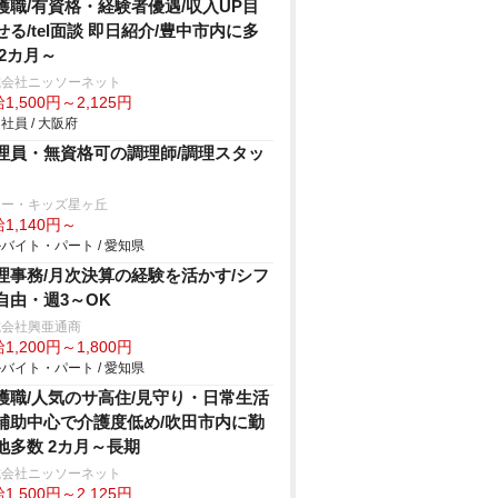
護職/有資格・経験者優遇/収入UP目
せる/tel面談 即日紹介/豊中市内に多
 2カ月～
式会社ニッソーネット
1,500円～2,125円
社員 / 大阪府
理員・無資格可の調理師/調理スタッ
ター・キッズ星ヶ丘
1,140円～
バイト・パート / 愛知県
理事務/月次決算の経験を活かす/シフ
自由・週3～OK
式会社興亜通商
1,200円～1,800円
バイト・パート / 愛知県
護職/人気のサ高住/見守り・日常生活
補助中心で介護度低め/吹田市内に勤
地多数 2カ月～長期
式会社ニッソーネット
1,500円～2,125円