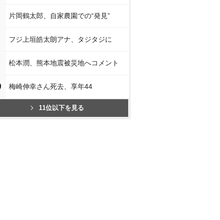
片岡鶴太郎、自家農園での“発見”
フジ上垣皓太朗アナ、タジタジに
松本潤、熊本地震被災地へコメント
0
梅崎伸幸さん死去、享年44
11位以下を見る