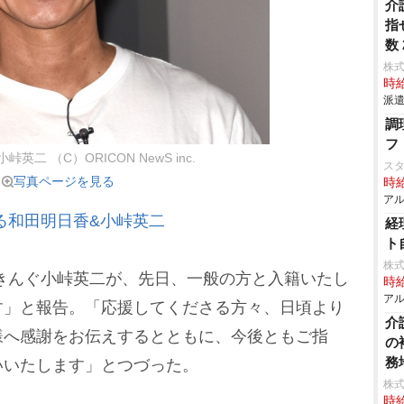
介
指
数
株
時給
派遣
調
フ
英二 （C）ORICON NewS inc.
ス
写真ページを見る
時給
アル
る和田明日香&小峠英二
経
ト
株
きんぐ小峠英二が、先日、一般の方と入籍いたし
時給
アル
す」と報告。「応援してくださる方々、日頃より
介
様へ感謝をお伝えするとともに、今後ともご指
の
務
いいたします」とつづった。
株
時給