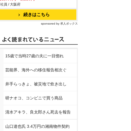
社員 / 大阪府
続きはこちら
sponsored by 求人ボックス
15歳で当時27歳の夫に一目惚れ
芸能界、海外への移住報告相次ぐ
井手らっきょ、被災地で炊き出し
研ナオコ、コンビニで買う商品
清水アキラ、良太郎さん死去を報告
山口達也氏 3.4万円の湘南物件契約