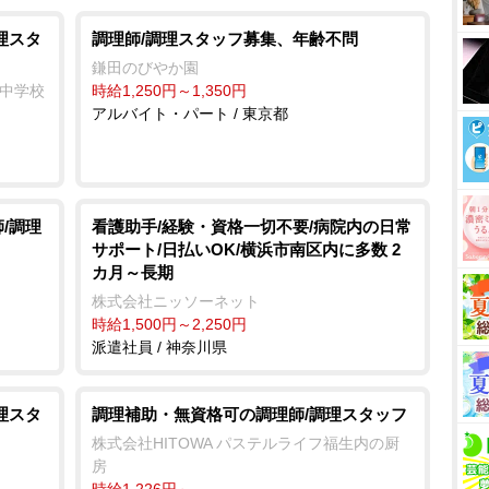
理スタ
調理師/調理スタッフ募集、年齢不問
鎌田のびやか園
の中学校
時給1,250円～1,350円
アルバイト・パート / 東京都
/調理
看護助手/経験・資格一切不要/病院内の日常
サポート/日払いOK/横浜市南区内に多数 2
カ月～長期
株式会社ニッソーネット
時給1,500円～2,250円
派遣社員 / 神奈川県
理スタ
調理補助・無資格可の調理師/調理スタッフ
株式会社HITOWA パステルライフ福生内の厨
房