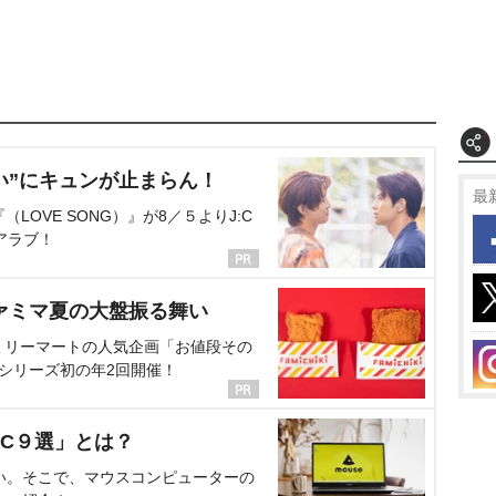
い”にキュンが止まらん！
最
OVE SONG）』が8／５よりJ:C
アラブ！
ァミマ夏の大盤振る舞い
ミリーマートの人気企画「お値段その
、シリーズ初の年2回開催！
C９選」とは？
い。そこで、マウスコンピューターの