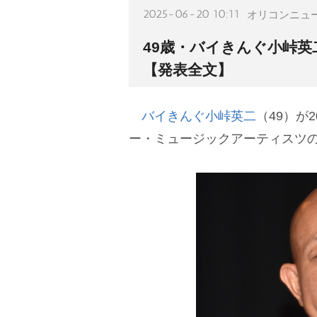
2025-06-20 10:11
オリコンニュ
49歳・バイきんぐ小峠英
【発表全文】
バイきんぐ
小峠英二
（49）が
ー・ミュージックアーティスツ