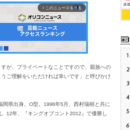
派遣
このニュースを見る
arrow_forward_ios
1
すが、プライベートなことですので、親族への
2
M
ようご理解をいただければ幸いです」と呼びかけ
3
u
t
4
e
福岡県出身。O型。1996年5月、西村瑞樹と共に
5
。12年、『キングオブコント2012』で優勝し
6