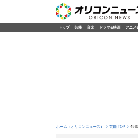
トップ
芸能
音楽
ドラマ&映画
アニメ
ホーム（オリコンニュース）
芸能 TOP
49