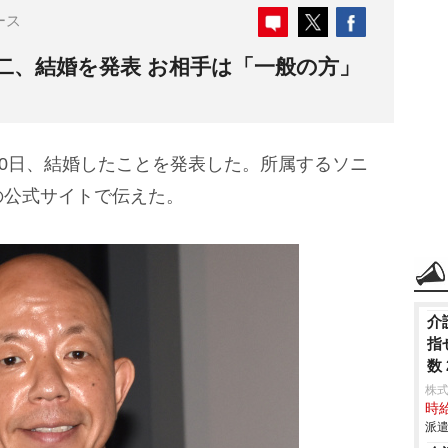
ース
二、結婚を発表 お相手は「一般の方」
20日、結婚したことを発表した。所属するソニ
の公式サイトで伝えた。
介
指
数
株
時給
派遣