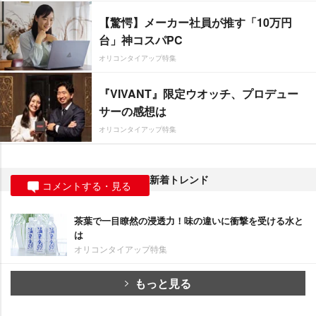
【驚愕】メーカー社員が推す「10万円
台」神コスパPC
オリコンタイアップ特集
『VIVANT』限定ウオッチ、プロデュー
サーの感想は
オリコンタイアップ特集
新着トレンド
コメントする・見る
茶葉で一目瞭然の浸透力！味の違いに衝撃を受ける水と
は
オリコンタイアップ特集
もっと見る