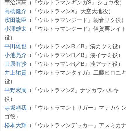
宇治清高（『ウルトラマンギンガS』ショウ役）
高橋健介
（『ウルトラマンX』大空大地役）
濱田龍臣
（『ウルトラマンジード』朝倉リク役）
小澤雄太
（『ウルトラマンジード』伊賀栗レイト
役）
平田雄也
（『ウルトラマンR／B』湊カツミ役）
小池亮介
（『ウルトラマンR／B』湊イサミ役）
其原有沙
（『ウルトラマンR／B』湊アサヒ役）
井上祐貴
（『ウルトラマンタイガ』工藤ヒロユキ
役）
平野宏周
（『ウルトラマンZ』ナツカワハルキ
役）
寺坂頼我
（『ウルトラマントリガー』マナカケン
ゴ役）
松本大輝
（『ウルトラマンデッカー』アスミカナ