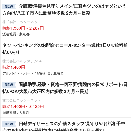
介護職/清掃や見守りメイン/正直キツいのはヤダという
NEW
方向け/八王子市内に勤務地多数 2カ月～長期
株式会社ニッソーネット
時給1,530円～2,287円
派遣社員 / 東京都
ネットバンキングのお問合せコールセンター/週休3日OK/給料前
払いあり
株式会社ベルシステム24
時給1,400円
アルバイト・パート / 契約社員 / 北海道
看護助手/経験・資格一切不要/病院内の日常サポート/日
NEW
払いOK/大阪市大正区内に多数 2カ月～長期
株式会社ニッソーネット
時給1,400円～2,125円
派遣社員 / 大阪府
日勤デイサービスの介護スタッフ/見守りやお話相手中
NEW
心で負担少なめ/登別市内に勤務地多数 2カ月～長期