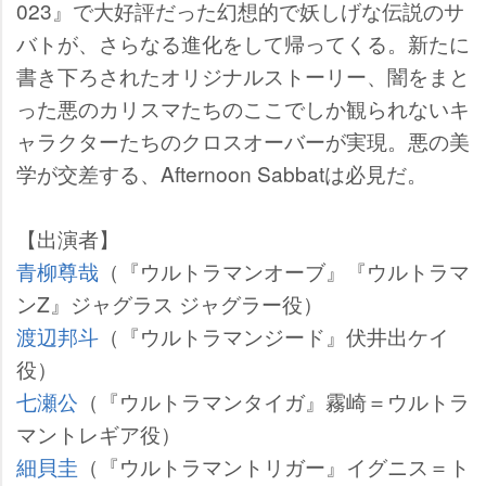
023』で大好評だった幻想的で妖しげな伝説のサ
バトが、さらなる進化をして帰ってくる。新たに
書き下ろされたオリジナルストーリー、闇をまと
った悪のカリスマたちのここでしか観られないキ
ャラクターたちのクロスオーバーが実現。悪の美
学が交差する、Afternoon Sabbatは必見だ。
【出演者】
青柳尊哉
（『ウルトラマンオーブ』『ウルトラマ
ンZ』ジャグラス ジャグラー役）
渡辺邦斗
（『ウルトラマンジード』伏井出ケイ
役）
七瀬公
（『ウルトラマンタイガ』霧崎＝ウルトラ
マントレギア役）
細貝圭
（『ウルトラマントリガー』イグニス＝ト