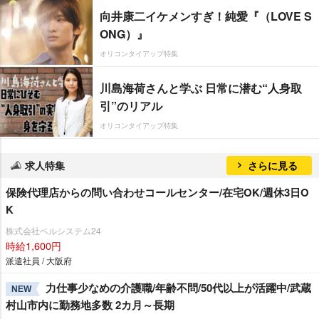
向井康二イケメンすぎ！純愛『（LOVE S
ONG）』
オリコンタイアップ特集
川島海荷さんと学ぶ 日常に潜む“人身取
引”のリアル
オリコンタイアップ特集
求人特集
さらに見る
保険代理店からの問い合わせコールセンター/在宅OK/週休3日O
K
株式会社ベルシステム24
時給1,600円
派遣社員 / 大阪府
力仕事少なめの介護職/年齢不問/50代以上が活躍中/武蔵
NEW
村山市内に勤務地多数 2カ月～長期