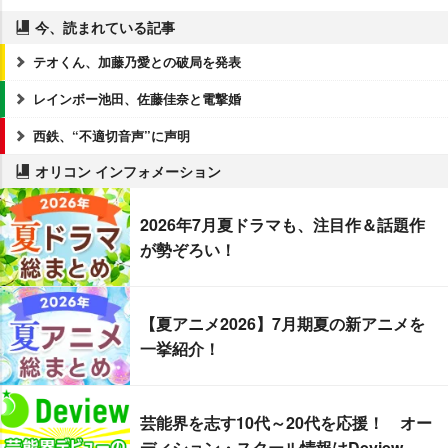
今、読まれている記事
テオくん、加藤乃愛との破局を発表
レインボー池田、佐藤佳奈と電撃婚
西鉄、“不適切音声”に声明
オリコン インフォメーション
2026年7月夏ドラマも、注目作＆話題作
が勢ぞろい！
【夏アニメ2026】7月期夏の新アニメを
一挙紹介！
芸能界を志す10代～20代を応援！ オー
ディション・スクール情報はDeview