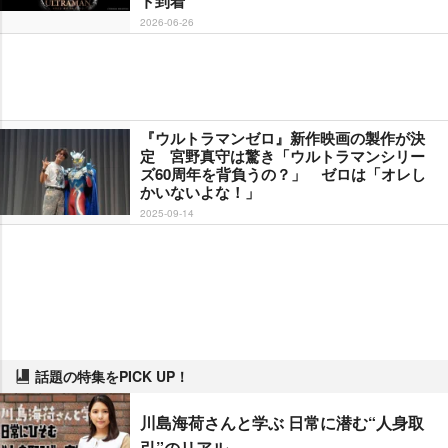
ト到着
2026-06-26
『ウルトラマンゼロ』新作映画の製作が決
定 宮野真守は驚き「ウルトラマンシリー
ズ60周年を背負うの？」 ゼロは「オレし
かいないよな！」
2025-09-14
話題の特集をPICK UP！
川島海荷さんと学ぶ 日常に潜む“人身取
引”のリアル