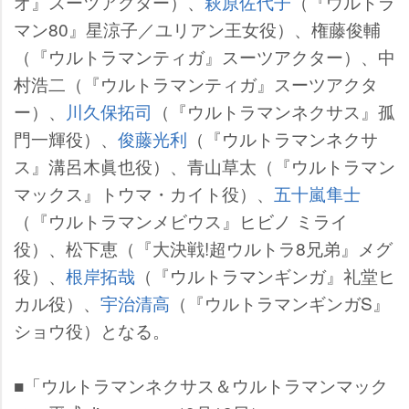
オ』スーツアクター）、
萩原佐代子
（『ウルトラ
マン80』星涼子／ユリアン王女役）、権藤俊輔
（『ウルトラマンティガ』スーツアクター）、中
村浩二（『ウルトラマンティガ』スーツアクタ
ー）、
川久保拓司
（『ウルトラマンネクサス』孤
門一輝役）、
俊藤光利
（『ウルトラマンネクサ
ス』溝呂木眞也役）、青山草太（『ウルトラマン
マックス』トウマ・カイト役）、
五十嵐隼士
（『ウルトラマンメビウス』ヒビノ ミライ
役）、松下恵（『大決戦!超ウルトラ8兄弟』メグ
役）、
根岸拓哉
（『ウルトラマンギンガ』礼堂ヒ
カル役）、
宇治清高
（『ウルトラマンギンガS』
ショウ役）となる。
■「ウルトラマンネクサス＆ウルトラマンマック