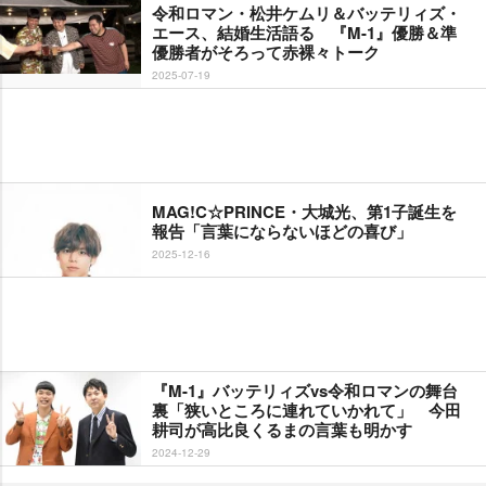
令和ロマン・松井ケムリ＆バッテリィズ・
エース、結婚生活語る 『M-1』優勝＆準
優勝者がそろって赤裸々トーク
2025-07-19
MAG!C☆PRINCE・大城光、第1子誕生を
報告「言葉にならないほどの喜び」
2025-12-16
『M-1』バッテリィズvs令和ロマンの舞台
裏「狭いところに連れていかれて」 今田
耕司が高比良くるまの言葉も明かす
2024-12-29