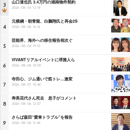
山口達也氏 3.4万円の湘南物件契約
3
2026-08-03 12:18
元横綱・朝青龍、白鵬翔氏と再会2S
4
2026-08-06 16:16
芸能界、海外への移住報告相次ぐ
5
2026-08-04 19:53
VIVANTリアルイベントに堺雅人ら
6
2026-08-06 18:00
寺田心、ジム通いで筋トレ…激変
7
2026-08-07 10:46
寿美花代さん死去 息子がコメント
8
2026-08-06 12:07
さらば森田“愛車トラブル”を報告
9
2026-08-06 15:44