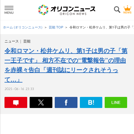
ホーム (オリコンニュース)
芸能 TOP
令和ロマン・松井ケムリ、第1子は男の子「
ニュース
芸能
令和ロマン・松井ケムリ、第1子は男の子「第
一王子です」 相方不在での“電撃報告”の理由
を赤裸々告白「週刊誌にリークされそうっ
て…」
2025-06-16 23:33