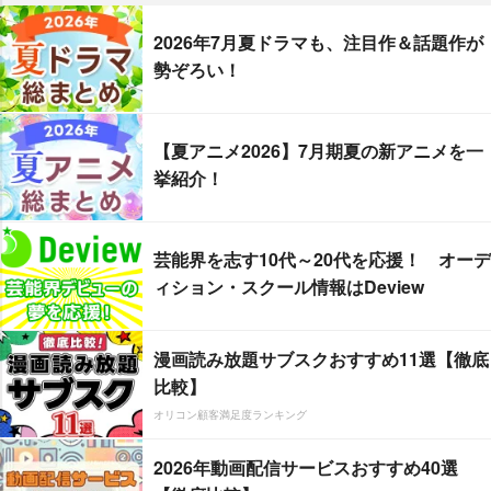
2026年7月夏ドラマも、注目作＆話題作が
勢ぞろい！
【夏アニメ2026】7月期夏の新アニメを一
挙紹介！
芸能界を志す10代～20代を応援！ オーデ
ィション・スクール情報はDeview
漫画読み放題サブスクおすすめ11選【徹底
比較】
オリコン顧客満足度ランキング
2026年動画配信サービスおすすめ40選