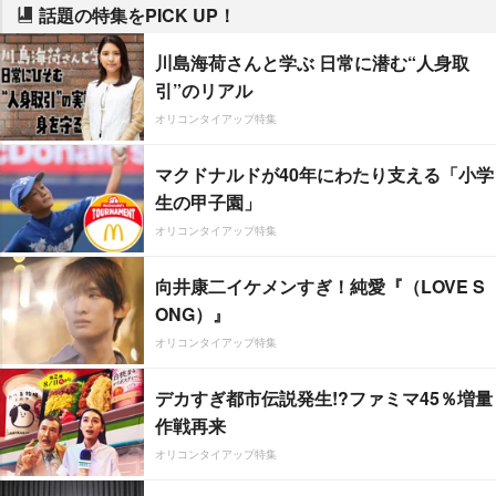
話題の特集をPICK UP！
川島海荷さんと学ぶ 日常に潜む“人身取
引”のリアル
オリコンタイアップ特集
マクドナルドが40年にわたり支える「小学
生の甲子園」
オリコンタイアップ特集
向井康二イケメンすぎ！純愛『（LOVE S
ONG）』
オリコンタイアップ特集
デカすぎ都市伝説発生!?ファミマ45％増量
作戦再来
オリコンタイアップ特集