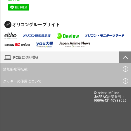
PC版に切り替え
禁無断複写転載
クッキーの使用について
© oricon ME inc.
JASRAC許諾番号：
9009642140Y38026