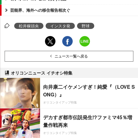
芸能界、海外への移住報告相次ぐ
松井稼頭央
インスタ発
野球
ニュース一覧へ戻る
オリコンニュース イチオシ特集
向井康二イケメンすぎ！純愛『（LOVE S
ONG）』
オリコンタイアップ特集
デカすぎ都市伝説発生!?ファミマ45％増
量作戦再来
オリコンタイアップ特集