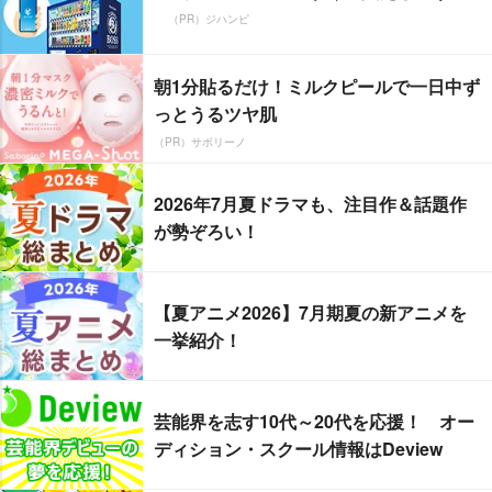
（PR）ジハンピ
朝1分貼るだけ！ミルクピールで一日中ず
っとうるツヤ肌
（PR）サボリーノ
2026年7月夏ドラマも、注目作＆話題作
が勢ぞろい！
【夏アニメ2026】7月期夏の新アニメを
一挙紹介！
芸能界を志す10代～20代を応援！ オー
ディション・スクール情報はDeview