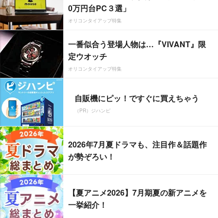
0万円台PC３選」
オリコンタイアップ特集
一番似合う登場人物は…『VIVANT』限
定ウオッチ
オリコンタイアップ特集
自販機にピッ！ですぐに買えちゃう
（PR）ジハンピ
2026年7月夏ドラマも、注目作＆話題作
が勢ぞろい！
【夏アニメ2026】7月期夏の新アニメを
一挙紹介！