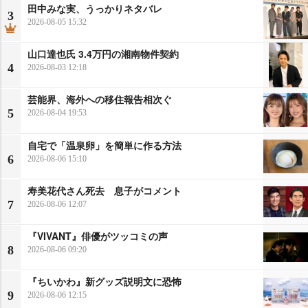
田中みな実、うっかりネタバレ
3
2026-08-05 15:32
山口達也氏 3.4万円の湘南物件契約
4
2026-08-03 12:18
芸能界、海外への移住報告相次ぐ
5
2026-08-04 19:53
自宅で「温泉卵」を簡単に作る方法
6
2026-08-06 15:10
寿美花代さん死去 息子がコメント
7
2026-08-06 12:07
『VIVANT』俳優がツッコミの声
8
2026-08-06 09:20
『ちいかわ』新グッズ説明文に恐怖
9
2026-08-06 12:15