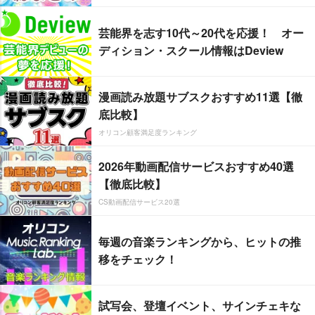
芸能界を志す10代～20代を応援！ オー
ディション・スクール情報はDeview
漫画読み放題サブスクおすすめ11選【徹
底比較】
オリコン顧客満足度ランキング
2026年動画配信サービスおすすめ40選
【徹底比較】
CS動画配信サービス20選
毎週の音楽ランキングから、ヒットの推
移をチェック！
試写会、登壇イベント、サインチェキな