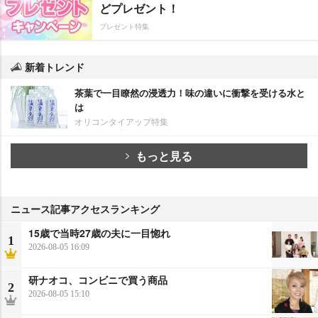
どプレゼント！
プレゼント特集
新着トレンド
茶葉で一目瞭然の浸透力！味の違いに衝撃を受ける水と
は
オリコンタイアップ特集
もっと見る
ニュース記事アクセスランキング
15歳で当時27歳の夫に一目惚れ
1
2026-08-05 16:09
研ナオコ、コンビニで買う商品
2
2026-08-05 15:10