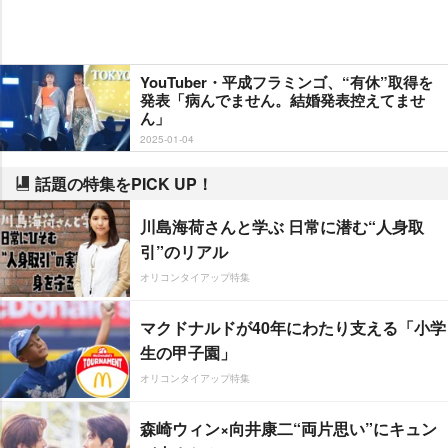
YouTuber・平成フラミンゴ、“有休”取得を
発表「病んでません。結婚発表控えてませ
ん」
2025-01-04
話題の特集をPICK UP！
川島海荷さんと学ぶ 日常に潜む“人身取
引”のリアル
オリコンタイアップ特集
マクドナルドが40年にわたり支える「小学
生の甲子園」
オリコンタイアップ特集
森崎ウィン×向井康二“両片思い”にキュン