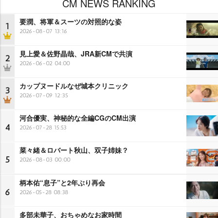
CM NEWS RANKING
要潤、将軍＆スーツの対照的な姿
1
2026-08-07 13:16
見上愛＆佐野晶哉、JRA新CMで共演
2
2026-06-02 04:00
カップヌードルなぜ城本クリニック
3
2026-07-09 12:35
河合優実、神秘的な全編CGのCM出演
4
2026-07-28 15:53
菜々緒＆ロバート秋山、双子姉妹？
5
2026-08-03 00:00
柄本佑“息子”と2年ぶり再会
6
2026-05-28 08:38
多部未華子、おちゃめなお家時間