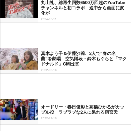
丸山礼、総再生回数6500万回超のYouTube
チャンネルと初コラボ 途中から画面に変
化が
2024-05-11
真木よう子＆伊藤沙莉、2人で“春の名
曲”を熱唱 空気階段・鈴木もぐらと「マク
ドナルド」CM出演
2022-03-16
オードリー・春日俊彰と高橋ひかるがカッ
プル役 ラブラブな2人に呆れる雨宮天
2022-12-16