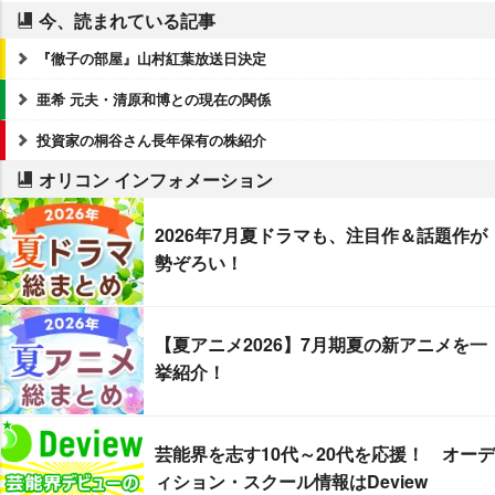
今、読まれている記事
『徹子の部屋』山村紅葉放送日決定
亜希 元夫・清原和博との現在の関係
投資家の桐谷さん長年保有の株紹介
オリコン インフォメーション
2026年7月夏ドラマも、注目作＆話題作が
勢ぞろい！
【夏アニメ2026】7月期夏の新アニメを一
挙紹介！
芸能界を志す10代～20代を応援！ オーデ
ィション・スクール情報はDeview