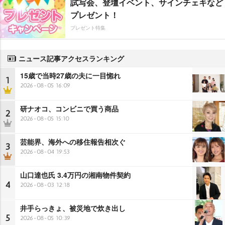
試写会、登壇イベント、サインチェキなど
プレゼント！
プレゼント特集
ニュース記事アクセスランキング
15歳で当時27歳の夫に一目惚れ
1
2026-08-05 16:09
研ナオコ、コンビニで買う商品
2
2026-08-05 15:10
芸能界、海外への移住報告相次ぐ
3
2026-08-04 19:53
山口達也氏 3.4万円の湘南物件契約
4
2026-08-03 12:18
井手らっきょ、被災地で炊き出し
5
2026-08-05 10:39