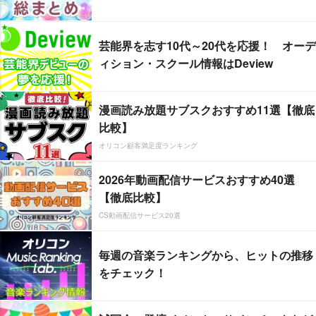
芸能界を志す10代～20代を応援！ オーデ
ィション・スクール情報はDeview
漫画読み放題サブスクおすすめ11選【徹底
比較】
オリコン顧客満足度ランキング
2026年動画配信サービスおすすめ40選
【徹底比較】
CS動画配信サービス20選
毎週の音楽ランキングから、ヒットの推移
をチェック！