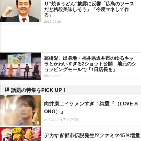
り“焼きうどん”披露に反響「広島のソース
だと格段美味しそう」「今度マネして作
る」
2026-01-28
高橋愛、出身地・福井県坂井市のゆるキャ
ラとかわいすぎる2ショット公開 地元のシ
ョッピングモールで「1日店長を」
2025-05-27
話題の特集をPICK UP！
向井康二イケメンすぎ！純愛『（LOVE S
ONG）』
オリコンタイアップ特集
デカすぎ都市伝説発生!?ファミマ45％増量