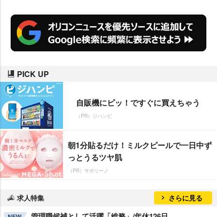
PICK UP
自販機にピッ！ですぐに買えちゃう
（PR）ジハンピ
朝1分貼るだけ！ミルクピールで一日中ず
っとうるツヤ肌
（PR）サボリーノ
求人特集
さらに見る
管理職候補として活躍「総務」/年休126日
NEW