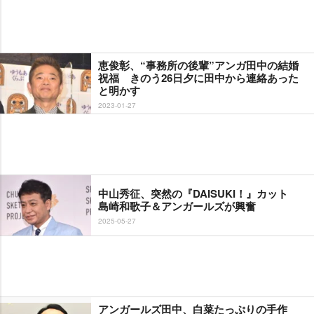
恵俊彰、“事務所の後輩”アンガ田中の結婚
祝福 きのう26日夕に田中から連絡あった
と明かす
2023-01-27
中山秀征、突然の『DAISUKI！』カット
島崎和歌子＆アンガールズが興奮
2025-05-27
アンガールズ田中、白菜たっぷりの手作