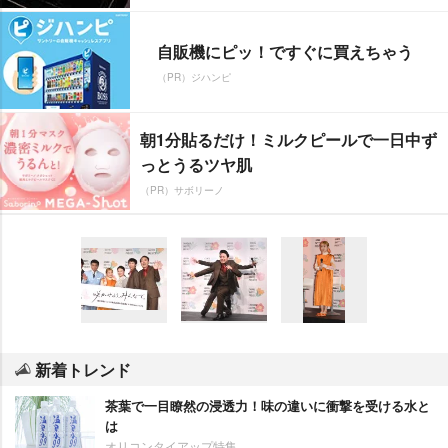
自販機にピッ！ですぐに買えちゃう
（PR）ジハンピ
朝1分貼るだけ！ミルクピールで一日中ず
っとうるツヤ肌
（PR）サボリーノ
新着トレンド
茶葉で一目瞭然の浸透力！味の違いに衝撃を受ける水と
は
オリコンタイアップ特集