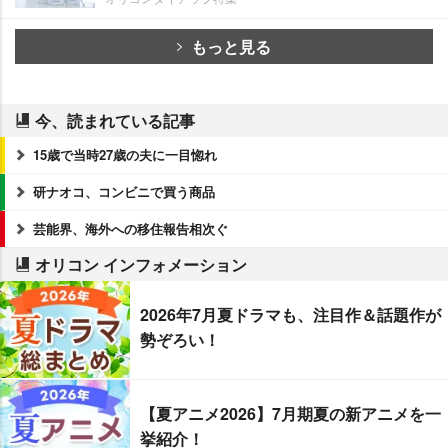
もっと見る
今、読まれている記事
15歳で当時27歳の夫に一目惚れ
研ナオコ、コンビニで買う商品
芸能界、海外への移住報告相次ぐ
オリコン インフォメーション
2026年7月夏ドラマも、注目作＆話題作が
勢ぞろい！
【夏アニメ2026】7月期夏の新アニメを一
挙紹介！