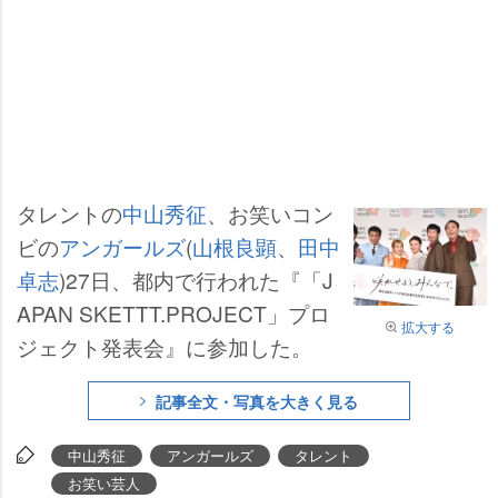
タレントの
中山秀征
、お笑いコン
ビの
アンガールズ
(
山根良顕
、
田中
卓志
)27日、都内で行われた『「J
APAN SKETTT.PROJECT」プロ
拡大する
ジェクト発表会』に参加した。
記事全文・写真を大きく見る
中山秀征
アンガールズ
タレント
お笑い芸人