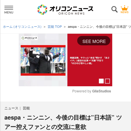
ホーム (オリコンニュース)
芸能 TOP
aespa・ニンニン、今後の目標は”日本語”
SEE MORE
Powered by 
GliaStudios
M
ニュース
芸能
u
t
aespa・ニンニン、今後の目標は”日本語” ツ
e
アー控えファンとの交流に意欲