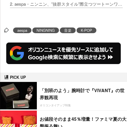
2. aespa・ニンニン、”抜群スタイル”際立つツートーンワンピで登場 アンバサダー就任に喜び語る
aespa
NINGNING
音楽
K-POP
PICK UP
「別班のよう」腕時計で『VIVANT』の世
界観再現
オリコンタイアップ特集
お値段そのまま45％増量！ファミマ夏の大
盤振る舞い