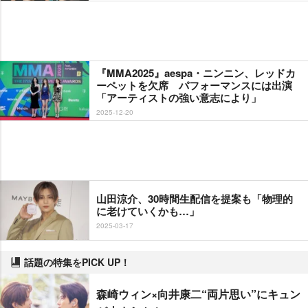
『MMA2025』aespa・ニンニン、レッドカ
ーペットを欠席 パフォーマンスには出演
「アーティストの強い意志により」
2025-12-20
山田涼介、30時間生配信を提案も「物理的
に老けていくかも…」
2025-03-17
話題の特集をPICK UP！
森崎ウィン×向井康二“両片思い”にキュン