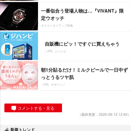
一番似合う登場人物は…『VIVANT』限
定ウオッチ
オリコンタイアップ特集
自販機にピッ！ですぐに買えちゃう
（PR）ジハンピ
朝1分貼るだけ！ミルクピールで一日中ず
っとうるツヤ肌
（PR）サボリーノ
コメントする・見る
（最終更新：2025-06-12 12:40）
新着トレンド