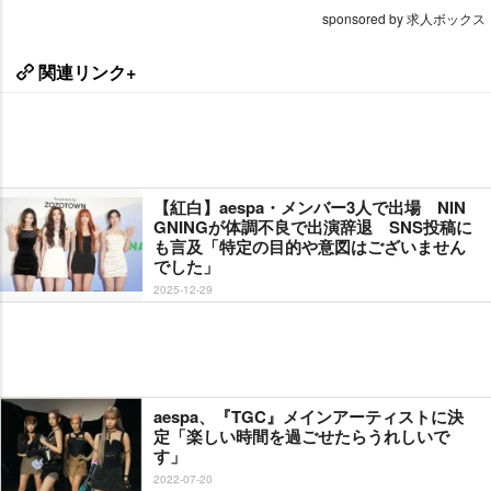
sponsored by 求人ボックス
関連リンク+
【紅白】aespa・メンバー3人で出場 NIN
GNINGが体調不良で出演辞退 SNS投稿に
も言及「特定の目的や意図はございません
でした」
2025-12-29
aespa、『TGC』メインアーティストに決
定「楽しい時間を過ごせたらうれしいで
す」
2022-07-20