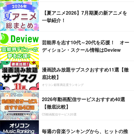
【夏アニメ2026】7月期夏の新アニメを
一挙紹介！
芸能界を志す10代～20代を応援！ オー
ディション・スクール情報はDeview
漫画読み放題サブスクおすすめ11選【徹
底比較】
オリコン顧客満足度ランキング
2026年動画配信サービスおすすめ40選
【徹底比較】
CS動画配信サービス20選
毎週の音楽ランキングから、ヒットの推