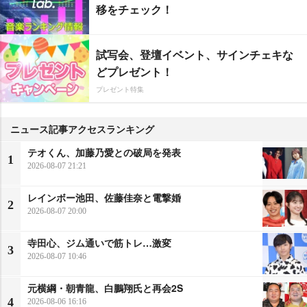
移をチェック！
試写会、登壇イベント、サインチェキな
どプレゼント！
プレゼント特集
ニュース記事アクセスランキング
テオくん、加藤乃愛との破局を発表
1
2026-08-07 21:21
レインボー池田、佐藤佳奈と電撃婚
2
2026-08-07 20:00
寺田心、ジム通いで筋トレ…激変
3
2026-08-07 10:46
元横綱・朝青龍、白鵬翔氏と再会2S
4
2026-08-06 16:16