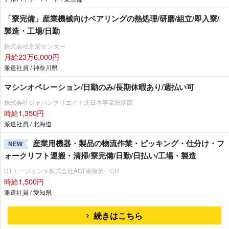
「寮完備」産業機械向けベアリングの熱処理/研磨/組立/即入寮/
製造・工場/日勤
株式会社京栄センター
月給23万6,000円
派遣社員 / 神奈川県
マシンオペレーション/日勤のみ/長期休暇あり/週払い可
株式会社ジャパンクリエイト北日本事業統括部
時給1,350円
派遣社員 / 北海道
産業用機器・製品の物流作業・ピッキング・仕分け・フ
NEW
ォークリフト運搬・清掃/寮完備/日勤/日払い/工場・製造
UTエージェント株式会社AGT東海第一CU
時給1,500円
派遣社員 / 愛知県
続きはこちら