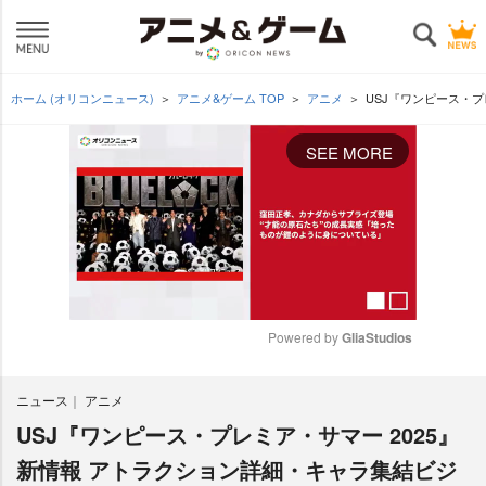
ホーム (オリコンニュース)
アニメ&ゲーム TOP
アニメ
USJ『ワンピース・プ
SEE MORE
Powered by 
GliaStudios
M
ニュース
アニメ
u
t
USJ『ワンピース・プレミア・サマー 2025』
e
新情報 アトラクション詳細・キャラ集結ビジ