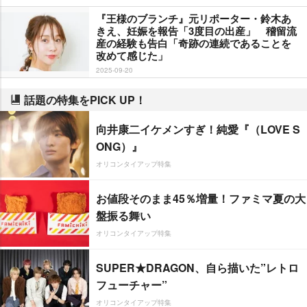
『王様のブランチ』元リポーター・鈴木あ
きえ、妊娠を報告「3度目の出産」 稽留流
産の経験も告白「奇跡の連続であることを
改めて感じた」
2025-09-20
話題の特集をPICK UP！
向井康二イケメンすぎ！純愛『（LOVE S
ONG）』
オリコンタイアップ特集
お値段そのまま45％増量！ファミマ夏の大
盤振る舞い
オリコンタイアップ特集
SUPER★DRAGON、自ら描いた”レトロ
フューチャー”
オリコンタイアップ特集