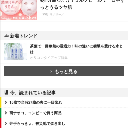
っとうるツヤ肌
（PR）サボリーノ
新着トレンド
茶葉で一目瞭然の浸透力！味の違いに衝撃を受ける水と
は
オリコンタイアップ特集
もっと見る
今、読まれている記事
15歳で当時27歳の夫に一目惚れ
研ナオコ、コンビニで買う商品
井手らっきょ、被災地で炊き出し