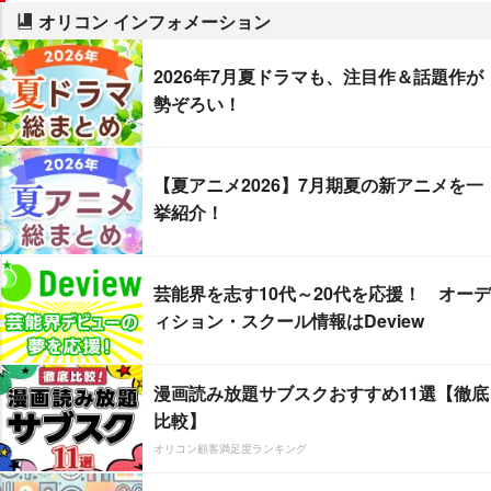
オリコン インフォメーション
2026年7月夏ドラマも、注目作＆話題作が
勢ぞろい！
【夏アニメ2026】7月期夏の新アニメを一
挙紹介！
芸能界を志す10代～20代を応援！ オーデ
ィション・スクール情報はDeview
漫画読み放題サブスクおすすめ11選【徹底
比較】
オリコン顧客満足度ランキング