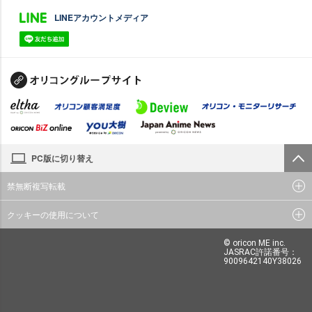
LINEアカウントメディア
PC版に切り替え
禁無断複写転載
クッキーの使用について
© oricon ME inc.
JASRAC許諾番号：
9009642140Y38026