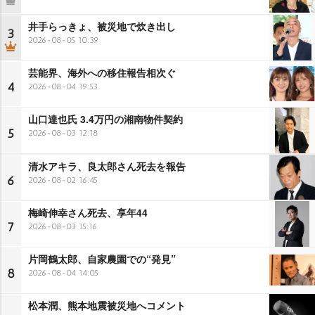
井手らっきょ、被災地で炊き出し
3
2026-08-05 10:39
芸能界、海外への移住報告相次ぐ
4
2026-08-04 19:53
山口達也氏 3.4万円の湘南物件契約
5
2026-08-03 12:18
清水アキラ、良太郎さん死去を報告
6
2026-08-02 16:45
梅崎伸幸さん死去、享年44
7
2026-08-03 15:16
片岡鶴太郎、自家農園での“発見”
8
2026-08-04 14:05
松本潤、熊本地震被災地へコメント