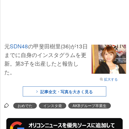
元
SDN48
の甲斐田樹里(36)が13日
までに自身のインスタグラムを更
新。第3子を出産したと報告し
た。
拡大する
記事全文・写真を大きく見る
おめでた
インスタ発
AKBグループ卒業生