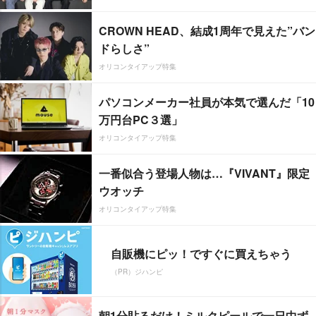
CROWN HEAD、結成1周年で見えた”バン
ドらしさ”
オリコンタイアップ特集
パソコンメーカー社員が本気で選んだ「10
万円台PC３選」
オリコンタイアップ特集
一番似合う登場人物は…『VIVANT』限定
ウオッチ
オリコンタイアップ特集
自販機にピッ！ですぐに買えちゃう
（PR）ジハンピ
朝1分貼るだけ！ミルクピールで一日中ず