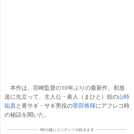
本作は、宮崎監督の10年ぶりの最新作。初放
送に先立って、主人公・眞人（まひと）役の
山時
聡真
と青サギ・サギ男役の
菅田将暉
にアフレコ時
の秘話を聞いた。
ADの後にコンテンツが続きます