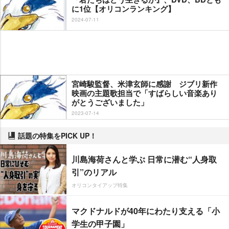
に1位【オリコンランキング】
2024-07-11
宮崎駿監督、米津玄師に感謝 ジブリ新作
映画の主題歌担当で「すばらしい音楽あり
がとうございました」
2023-07-14
話題の特集をPICK UP！
川島海荷さんと学ぶ 日常に潜む“人身取
引”のリアル
オリコンタイアップ特集
マクドナルドが40年にわたり支える「小
学生の甲子園」