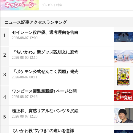
プレゼント特集
ニュース記事アクセスランキング
セイレーン役声優、選考理由を告白
1
2026-08-07 12:00
『ちいかわ』新グッズ説明文に恐怖
2
2026-08-06 12:15
『ポケモン公式ぜんこく図鑑』発売
3
2026-08-07 00:11
ワンピース衝撃最新話1ページ公開
4
2026-08-07 12:16
桂正和、質感リアルなパンツ＆尻絵
5
2026-08-07 12:20
ちいかわ役“気づき”の違いを意識