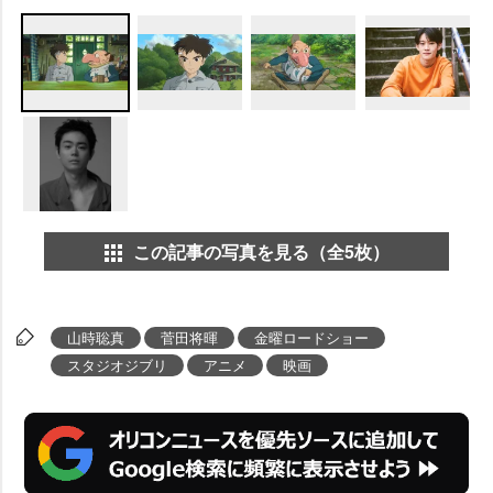
この記事の写真を見る（全5枚）
山時聡真
菅田将暉
金曜ロードショー
スタジオジブリ
アニメ
映画