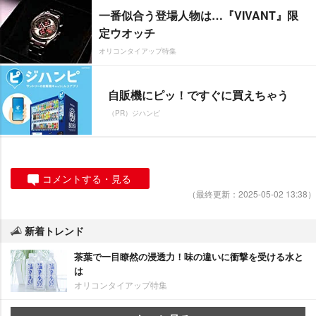
一番似合う登場人物は…『VIVANT』限
定ウオッチ
オリコンタイアップ特集
自販機にピッ！ですぐに買えちゃう
（PR）ジハンピ
コメントする・見る
（最終更新：2025-05-02 13:38）
新着トレンド
茶葉で一目瞭然の浸透力！味の違いに衝撃を受ける水と
は
オリコンタイアップ特集