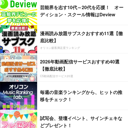
芸能界を志す10代～20代を応援！ オー
ディション・スクール情報はDeview
漫画読み放題サブスクおすすめ11選【徹
底比較】
オリコン顧客満足度ランキング
2026年動画配信サービスおすすめ40選
【徹底比較】
CS動画配信サービス20選
毎週の音楽ランキングから、ヒットの推
移をチェック！
試写会、登壇イベント、サインチェキな
どプレゼント！