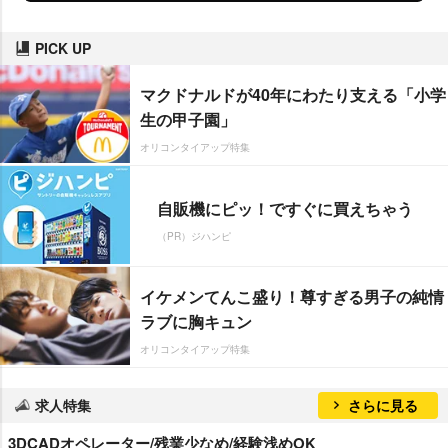
PICK UP
マクドナルドが40年にわたり支える「小学
生の甲子園」
オリコンタイアップ特集
自販機にピッ！ですぐに買えちゃう
（PR）ジハンピ
イケメンてんこ盛り！尊すぎる男子の純情
ラブに胸キュン
オリコンタイアップ特集
求人特集
さらに見る
3DCADオペレーター/残業少なめ/経験浅めOK