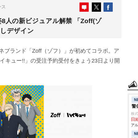
ース
8人の新ビジュアル解禁 「Zoff(ゾ
ろしデザイン
ネブランド「Zoff（ゾフ）」が初めてコラボ。ア
ハイキュー!!」の受注予約受付をきょう23日より開
N
警
株式
日給
アル
N