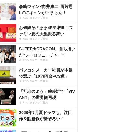
森崎ウィン×向井康二“両片思
い”にキュンが止まらん！
オリコンタイアップ特集
お値段そのまま45％増量！フ
ァミマ夏の大盤振る舞い
オリコンタイアップ特集
SUPER★DRAGON、自ら描い
た”レトロフューチャー”
オリコンタイアップ特集
パソコンメーカー社員が本気
で選ぶ「10万円台PC3選」
オリコンタイアップ特集
「別班のよう」腕時計で『VIV
ANT』の世界観再現
オリコンタイアップ特集
2026年7月夏ドラマも、注目
作＆話題作が勢ぞろい！