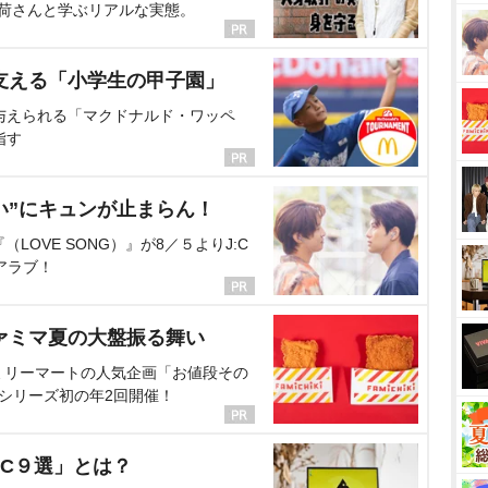
海荷さんと学ぶリアルな実態。
支える「小学生の甲子園」
与えられる「マクドナルド・ワッペ
指す
い”にキュンが止まらん！
OVE SONG）』が8／５よりJ:C
アラブ！
ァミマ夏の大盤振る舞い
ミリーマートの人気企画「お値段その
、シリーズ初の年2回開催！
C９選」とは？