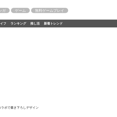
ンガ
ゲーム
無料ゲームプレイ
イフ
ランキング
推し活
新着トレンド
」とコラボで書き下ろしデザイン