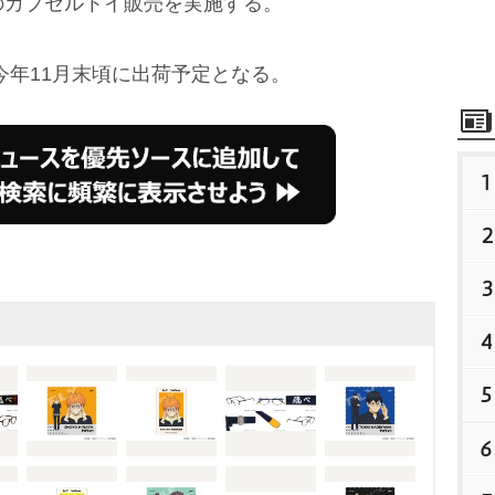
のカプセルトイ販売を実施する。
年11月末頃に出荷予定となる。
1
2
3
4
5
6