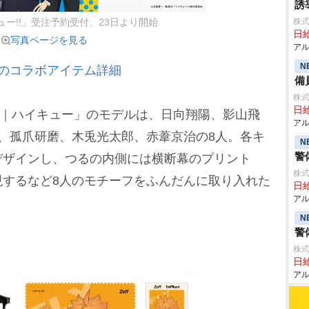
誘
株式
キュー!!」受注予約受付、23日より開始
日給
写真ページを見る
アル
N
とのコラボアイテム詳細
備
株式
日給
f｜ハイキュー」のモデルは、日向翔陽、影山飛
アル
朗、孤爪研磨、木兎光太郎、赤葦京治の8人。各キ
N
警
デザインし、つるの内側には横断幕のプリント
株式
現するなど8人のモチーフをふんだんに取り入れた
日給
アル
。
N
警
株式
日給
アル