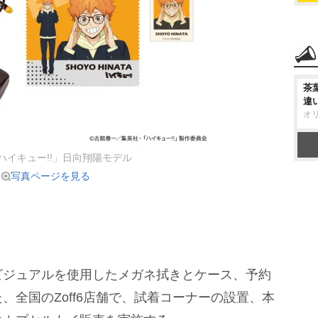
茶
違
オ
f｜ハイキュー!!」日向翔陽モデル
写真ページを見る
ジュアルを使用したメガネ拭きとケース、予約
、全国のZoff6店舗で、試着コーナーの設置、本