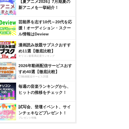
【夏アニメ2026】7月期夏の
新アニメを一挙紹介！
芸能界を志す10代～20代を応
援！オーディション・スクー
ル情報はDeview
漫画読み放題サブスクおすす
め11選【徹底比較】
オリコン顧客満足度ランキング
2026年動画配信サービスおす
すめ40選【徹底比較】
CS動画配信サービス20選
毎週の音楽ランキングから、
ヒットの推移をチェック！
試写会、登壇イベント、サイ
ンチェキなどプレゼント！
プレゼント特集