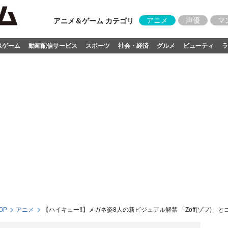
アニメ
声優
マ
アニメ＆ゲーム カテゴリ
&ゲーム
動画配信サービス
スポーツ
社会・経済
グルメ
ビューティ
ラ
OP
アニメ
【ハイキュー!!】メガネ姿8人の新ビジュアル解禁 「Zoff(ゾフ)