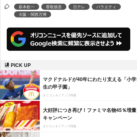
萩本欽一
香取慎吾
日テレ
バラエティ
大阪・関西万博
PICK UP
マクドナルドが40年にわたり支える「小学
生の甲子園」
オリコンタイアップ特集
大好評につき再び！ファミマ名物45％増量
キャンペーン
オリコンタイアップ特集