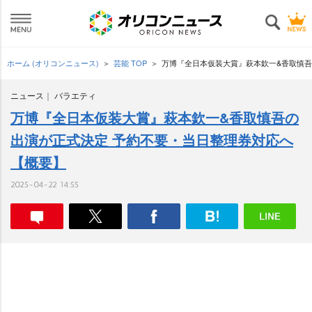
ホーム (オリコンニュース)
芸能 TOP
万博『全日本仮装大賞』萩本欽一&香取慎吾
ニュース
バラエティ
万博『全日本仮装大賞』萩本欽一&香取慎吾の
出演が正式決定 予約不要・当日整理券対応へ
【概要】
2025-04-22 14:55