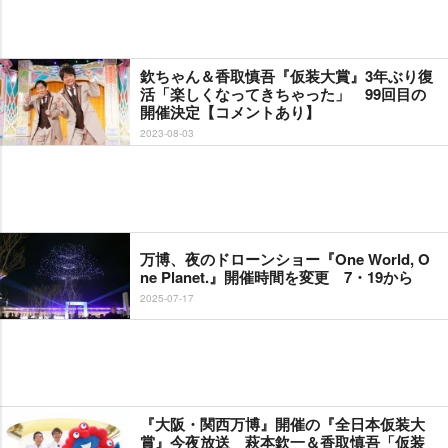
欽ちゃん＆香取慎吾『仮装大賞』3年ぶり復
活「楽しくなってきちゃった」 99回目の
開催決定【コメントあり】
2023-08-03
万博、夜のドローンショー『One World, O
ne Planet.』開催時間を変更 7・19から
2025-07-17
『大阪・関西万博』開催の『全日本仮装大
賞』今夜放送 萩本欽一＆香取慎吾「仮装