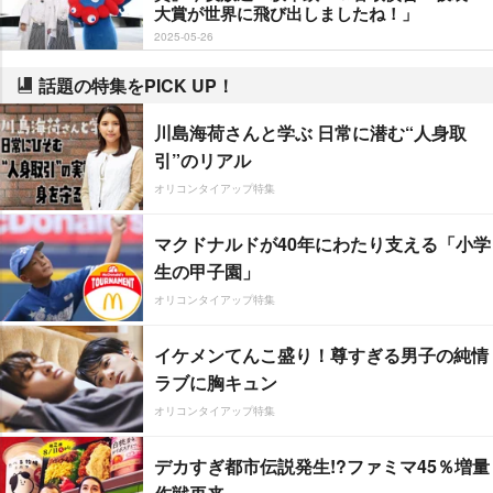
大賞が世界に飛び出しましたね！」
2025-05-26
話題の特集をPICK UP！
川島海荷さんと学ぶ 日常に潜む“人身取
引”のリアル
オリコンタイアップ特集
マクドナルドが40年にわたり支える「小学
生の甲子園」
オリコンタイアップ特集
イケメンてんこ盛り！尊すぎる男子の純情
ラブに胸キュン
オリコンタイアップ特集
デカすぎ都市伝説発生!?ファミマ45％増量