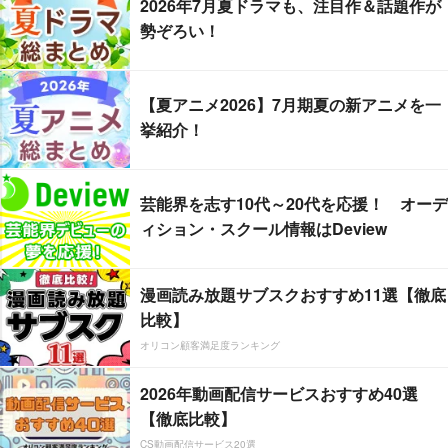
2026年7月夏ドラマも、注目作＆話題作が
勢ぞろい！
【夏アニメ2026】7月期夏の新アニメを一
挙紹介！
芸能界を志す10代～20代を応援！ オーデ
ィション・スクール情報はDeview
漫画読み放題サブスクおすすめ11選【徹底
比較】
オリコン顧客満足度ランキング
2026年動画配信サービスおすすめ40選
【徹底比較】
CS動画配信サービス20選