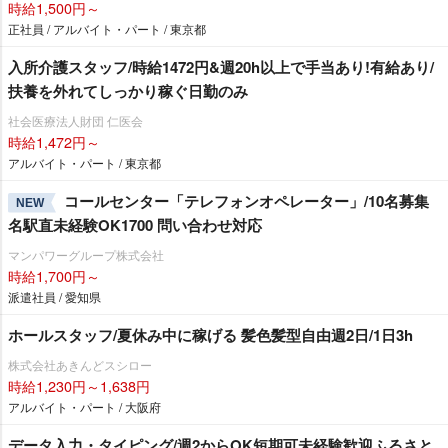
時給1,500円～
正社員 / アルバイト・パート / 東京都
入所介護スタッフ/時給1472円&週20h以上で手当あり!有給あり/
扶養を外れてしっかり稼ぐ日勤のみ
社会医療法人財団 仁医会
時給1,472円～
アルバイト・パート / 東京都
コールセンター「テレフォンオペレーター」/10名募集
NEW
名駅直未経験OK1700 問い合わせ対応
マンパワーグループ株式会社
時給1,700円～
派遣社員 / 愛知県
ホールスタッフ/夏休み中に稼げる 髪色髪型自由週2日/1日3h
株式会社あきんどスシロー
時給1,230円～1,638円
アルバイト・パート / 大阪府
データ入力・タイピング/週2からOK短期可未経験歓迎ふるさと