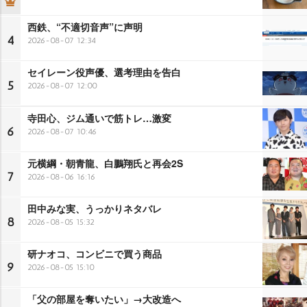
西鉄、“不適切音声”に声明
4
2026-08-07 12:34
セイレーン役声優、選考理由を告白
5
2026-08-07 12:00
寺田心、ジム通いで筋トレ…激変
6
2026-08-07 10:46
元横綱・朝青龍、白鵬翔氏と再会2S
7
2026-08-06 16:16
田中みな実、うっかりネタバレ
8
2026-08-05 15:32
研ナオコ、コンビニで買う商品
9
2026-08-05 15:10
「父の部屋を奪いたい」→大改造へ