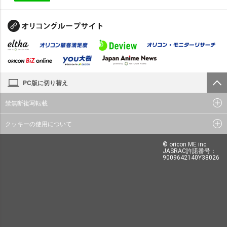
PC版に切り替え
禁無断複写転載
クッキーの使用について
© oricon ME inc.
JASRAC許諾番号：
9009642140Y38026