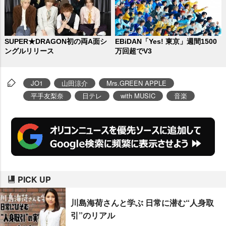
SUPER★DRAGON初の両A面シ
EBiDAN「Yes! 東京」週間1500
ングルリリース
万回超でV3
JO1
山田涼介
Mrs.GREEN APPLE
平手友梨奈
日テレ
with MUSIC
音楽
PICK UP
川島海荷さんと学ぶ 日常に潜む“人身取
引”のリアル