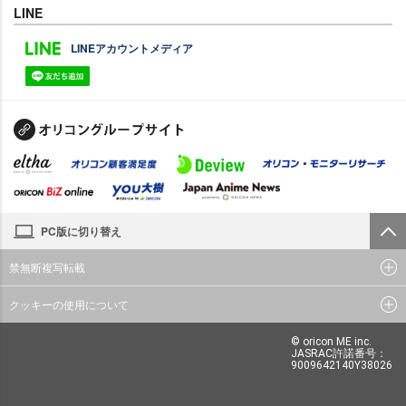
LINE
LINEアカウントメディア
PC版に切り替え
禁無断複写転載
クッキーの使用について
© oricon ME inc.
JASRAC許諾番号：
9009642140Y38026