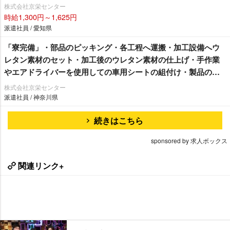
株式会社京栄センター
時給1,300円～1,625円
派遣社員 / 愛知県
「寮完備」・部品のピッキング・各工程へ運搬・加工設備へウ
レタン素材のセット・加工後のウレタン素材の仕上げ・手作業
エアドライバーを使用しての車用シートの組付け・製品の検
査作業/即入寮/製造・工場
株式会社京栄センター
派遣社員 / 神奈川県
続きはこちら
sponsored by 求人ボックス
関連リンク+