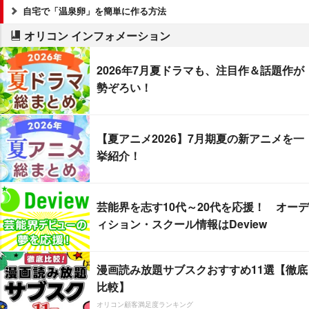
自宅で「温泉卵」を簡単に作る方法
オリコン インフォメーション
2026年7月夏ドラマも、注目作＆話題作が
勢ぞろい！
【夏アニメ2026】7月期夏の新アニメを一
挙紹介！
芸能界を志す10代～20代を応援！ オーデ
ィション・スクール情報はDeview
漫画読み放題サブスクおすすめ11選【徹底
比較】
オリコン顧客満足度ランキング