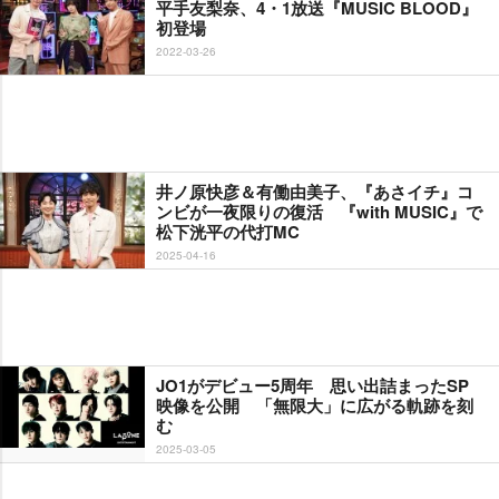
平手友梨奈、4・1放送『MUSIC BLOOD』
初登場
2022-03-26
井ノ原快彦＆有働由美子、『あさイチ』コ
ンビが一夜限りの復活 『with MUSIC』で
松下洸平の代打MC
2025-04-16
JO1がデビュー5周年 思い出詰まったSP
映像を公開 「無限大」に広がる軌跡を刻
む
2025-03-05