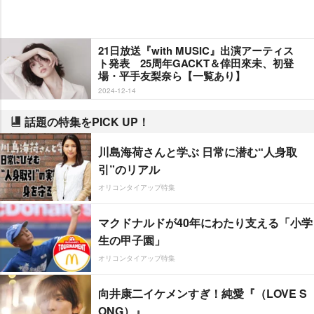
21日放送『with MUSIC』出演アーティス
ト発表 25周年GACKT＆倖田來未、初登
場・平手友梨奈ら【一覧あり】
2024-12-14
話題の特集をPICK UP！
川島海荷さんと学ぶ 日常に潜む“人身取
引”のリアル
オリコンタイアップ特集
マクドナルドが40年にわたり支える「小学
生の甲子園」
オリコンタイアップ特集
向井康二イケメンすぎ！純愛『（LOVE S
ONG）』