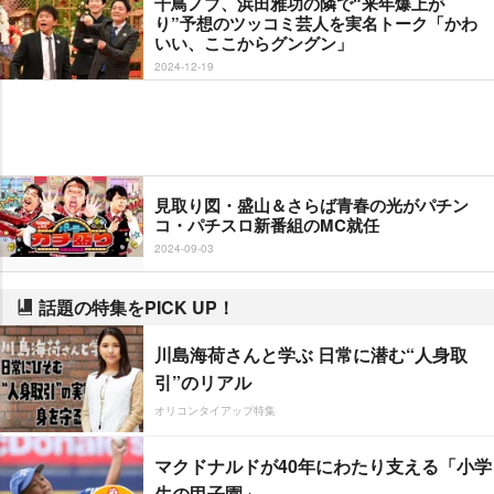
千鳥ノブ、浜田雅功の隣で“来年爆上が
り”予想のツッコミ芸人を実名トーク「かわ
いい、ここからグングン」
2024-12-19
見取り図・盛山＆さらば青春の光がパチン
コ・パチスロ新番組のMC就任
2024-09-03
話題の特集をPICK UP！
川島海荷さんと学ぶ 日常に潜む“人身取
引”のリアル
オリコンタイアップ特集
マクドナルドが40年にわたり支える「小学
生の甲子園」