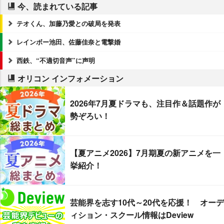
今、読まれている記事
テオくん、加藤乃愛との破局を発表
レインボー池田、佐藤佳奈と電撃婚
西鉄、“不適切音声”に声明
オリコン インフォメーション
2026年7月夏ドラマも、注目作＆話題作が
勢ぞろい！
【夏アニメ2026】7月期夏の新アニメを一
挙紹介！
芸能界を志す10代～20代を応援！ オーデ
ィション・スクール情報はDeview