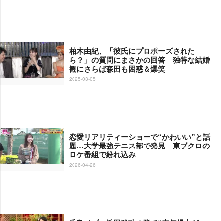
柏木由紀、「彼氏にプロポーズされた
ら？」の質問にまさかの回答 独特な結婚
観にさらば森田も困惑＆爆笑
2025-03-05
恋愛リアリティーショーで“かわいい”と話
題…大学最強テニス部で発見 東ブクロの
ロケ番組で紛れ込み
2026-04-26