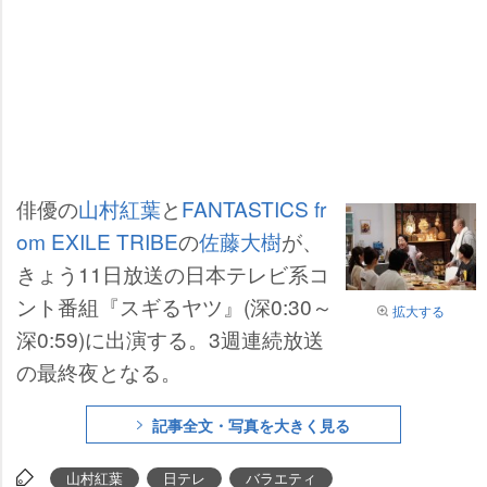
俳優の
山村紅葉
と
FANTASTICS fr
om EXILE TRIBE
の
佐藤大樹
が、
きょう11日放送の日本テレビ系コ
ント番組『スギるヤツ』(深0:30～
拡大する
深0:59)に出演する。3週連続放送
の最終夜となる。
記事全文・写真を大きく見る
山村紅葉
日テレ
バラエティ