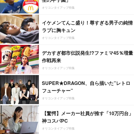
オリコンタイアップ特集
イケメンてんこ盛り！尊すぎる男子の純情
ラブに胸キュン
オリコンタイアップ特集
デカすぎ都市伝説発生!?ファミマ45％増量
作戦再来
オリコンタイアップ特集
SUPER★DRAGON、自ら描いた”レトロ
フューチャー”
オリコンタイアップ特集
【驚愕】メーカー社員が推す「10万円台」
神コスパPC
オリコンタイアップ特集