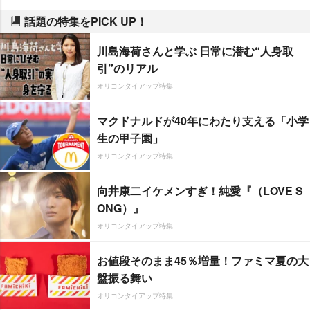
話題の特集をPICK UP！
川島海荷さんと学ぶ 日常に潜む“人身取
引”のリアル
オリコンタイアップ特集
マクドナルドが40年にわたり支える「小学
生の甲子園」
オリコンタイアップ特集
向井康二イケメンすぎ！純愛『（LOVE S
ONG）』
オリコンタイアップ特集
お値段そのまま45％増量！ファミマ夏の大
盤振る舞い
オリコンタイアップ特集