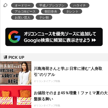
オードリー
平成ノブシコブシ
ハライチ
アルコ&ピース
朝日奈央
タレント
お笑い芸人
テレ朝
PICK UP
川島海荷さんと学ぶ 日常に潜む“人身取
引”のリアル
オリコンタイアップ特集
お値段そのまま45％増量！ファミマ夏の大
盤振る舞い
オリコンタイアップ特集