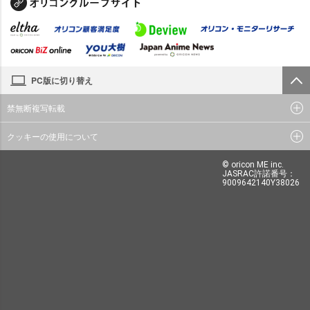
PC版に切り替え
禁無断複写転載
クッキーの使用について
© oricon ME inc.
JASRAC許諾番号：
9009642140Y38026