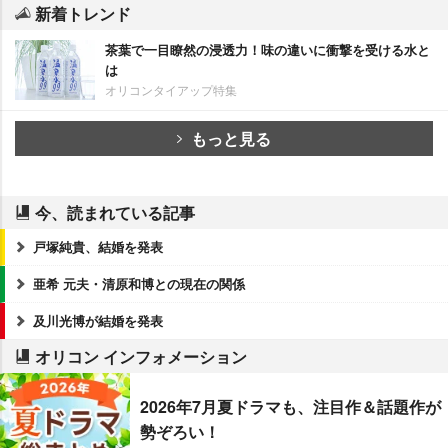
新着トレンド
茶葉で一目瞭然の浸透力！味の違いに衝撃を受ける水と
は
オリコンタイアップ特集
もっと見る
今、読まれている記事
戸塚純貴、結婚を発表
亜希 元夫・清原和博との現在の関係
及川光博が結婚を発表
オリコン インフォメーション
2026年7月夏ドラマも、注目作＆話題作が
勢ぞろい！