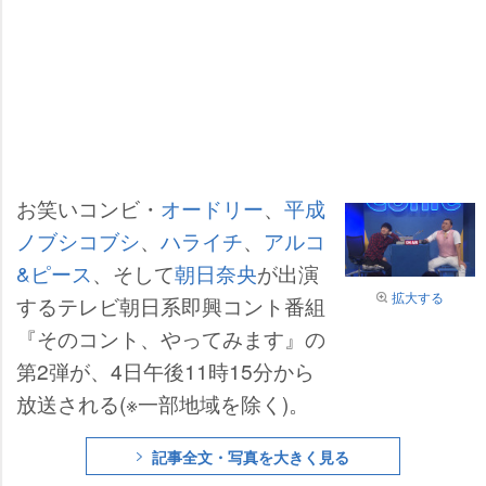
お笑いコンビ・
オードリー
、
平成
ノブシコブシ
、
ハライチ
、
アルコ
&ピース
、そして
朝日奈央
が出演
拡大する
するテレビ朝日系即興コント番組
『そのコント、やってみます』の
第2弾が、4日午後11時15分から
放送される(※一部地域を除く)。
記事全文・写真を大きく見る