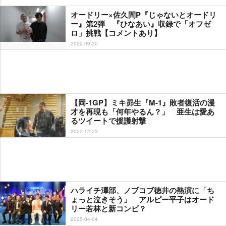
オードリー×佐久間P『じゃないとオードリ
ー』第2弾 『ひなあい』収録で「オフゼ
ロ」挑戦【コメントあり】
2022-09-30
【岡-1GP】ミキ昴生『M-1』敗者復活の漫
才を再現も「何年やるん？」 亜生は愛あ
るツイートで援護射撃
2022-12-23
ハライチ澤部、ノブコブ徳井の熱演に「ち
ょっと泣きそう」 アルピー平子はオード
リー若林と新コンビ？
2025-04-04