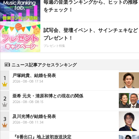
毎週の音楽ランキングから、ヒットの推移
をチェック！
試写会、登壇イベント、サインチェキなど
プレゼント！
プレゼント特集
ニュース記事アクセスランキング
戸塚純貴、結婚を発表
1
2026-08-08 17:54
亜希 元夫・清原和博との現在の関係
2
2026-08-08 08:15
及川光博が結婚を発表
3
2026-08-08 11:34
『8番出口』地上波初放送決定