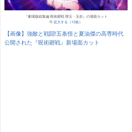
『劇場版総集編 呪術廻戦 懐玉・玉折』の場面カット
拡大する（13枚）
【画像】強敵と戦闘!五条悟と夏油傑の高専時代
公開された『呪術廻戦』新場面カット