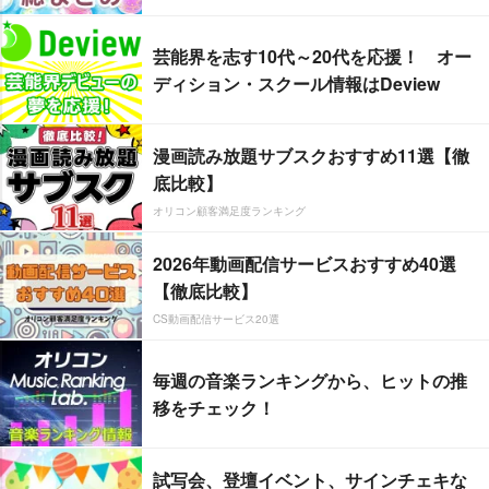
芸能界を志す10代～20代を応援！ オー
ディション・スクール情報はDeview
漫画読み放題サブスクおすすめ11選【徹
底比較】
オリコン顧客満足度ランキング
2026年動画配信サービスおすすめ40選
【徹底比較】
CS動画配信サービス20選
毎週の音楽ランキングから、ヒットの推
移をチェック！
試写会、登壇イベント、サインチェキな