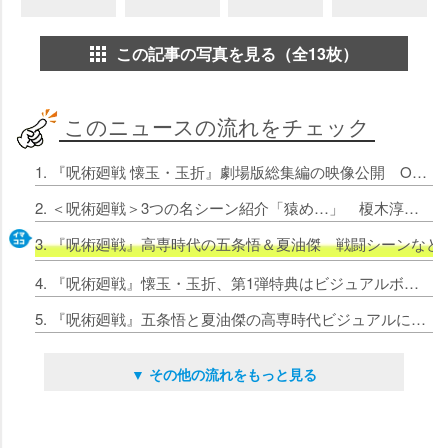
この記事の写真を見る（全13枚）
このニュースの流れをチェック
1. 『呪術廻戦 懐玉・玉折』劇場版総集編の映像公開 OP主題歌はアレンジ版「青のすみか（Acoustic ver.）」【コメントあり】
2. ＜呪術廻戦＞3つの名シーン紹介「猿め…」 榎木淳弥＆中村悠一＆櫻井孝宏＆永瀬アンナ収録振り返る
3. 『呪術廻戦』高専時代の五条悟＆夏油傑 戦闘シーンなど
4. 『呪術廻戦』懐玉・玉折、第1弾特典はビジュアルボード 芥見下々が描き下ろしの五条＆夏油
5. 『呪術廻戦』五条悟と夏油傑の高専時代ビジュアルに大反響「毎日絵が良すぎる」「新規カット期待」
▼ その他の流れをもっと見る