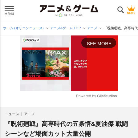
ホーム (オリコンニュース)
アニメ&ゲーム TOP
アニメ
『呪術廻戦』高専時代
SEE MORE
Powered by 
GliaStudios
M
ニュース
アニメ
u
t
『呪術廻戦』高専時代の五条悟&夏油傑 戦闘
e
シーンなど場面カット大量公開