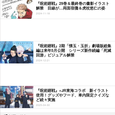
『呪術廻戦』29巻＆最終巻の書影イラスト
解禁 目線が…両面宿儺＆虎杖悠仁の姿
2024-11-18
『呪術廻戦』2期「懐玉・玉折」劇場版総集
編は来年5月公開 シリーズ新作続編「死滅
回游」ビジュアル解禁
2024-12-21
『呪術廻戦』×JR東海コラボ 新イラスト
使用！グッズやフード、車内限定クイズな
ど続々実施
2025-04-30