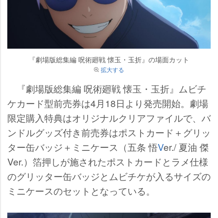
『劇場版総集編 呪術廻戦 懐玉・玉折』の場面カット
拡大する
『劇場版総集編 呪術廻戦 懐玉・玉折』ムビチ
ケカード型前売券は4月18日より発売開始。劇場
限定購入特典はオリジナルクリアファイルで、バ
ンドルグッズ付き前売券はポストカード＋グリッ
ター缶バッジ＋ミニケース（五条 悟
V
er./ 夏油 傑
Ver.）箔押しが施されたポストカードとラメ仕様
のグリッター缶バッジとムビチケが入るサイズの
ミニケースのセットとなっている。