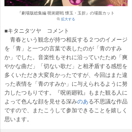
『劇場版総集編 呪術廻戦 懐玉・玉折』の場面カット
拡大する
■キタニタツヤ コメント
青春という観念が持つ相反する２つのイメージ
を「青」と一つの言葉で表したのが「青のすみ
か」でした。音楽性もそれに沿っていたため「爽
かな曲だ」「切ない歌だ」と相矛盾する感想を
多くいただき大変良かったですが、今回はまた違
った表情を「青のすみか」に与えられるように努
力したつもりです。『呪術廻戦』もまた観る人に
よって色んな顔を見せる深み
のあ
る不思議な作品
ですので、またこうして参加できることを嬉しく
思います。