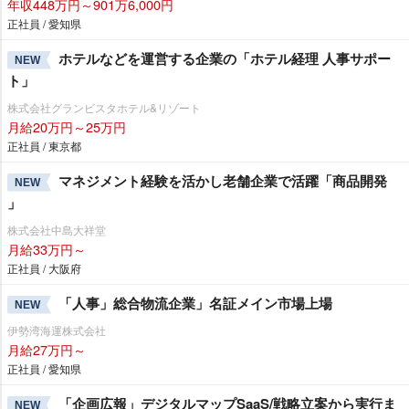
年収448万円～901万6,000円
正社員 / 愛知県
ホテルなどを運営する企業の「ホテル経理 人事サポー
NEW
ト」
株式会社グランビスタホテル&リゾート
月給20万円～25万円
正社員 / 東京都
マネジメント経験を活かし老舗企業で活躍「商品開発
NEW
」
株式会社中島大祥堂
月給33万円～
正社員 / 大阪府
「人事」総合物流企業」名証メイン市場上場
NEW
伊勢湾海運株式会社
月給27万円～
正社員 / 愛知県
「企画広報」デジタルマップSaaS/戦略立案から実行ま
NEW