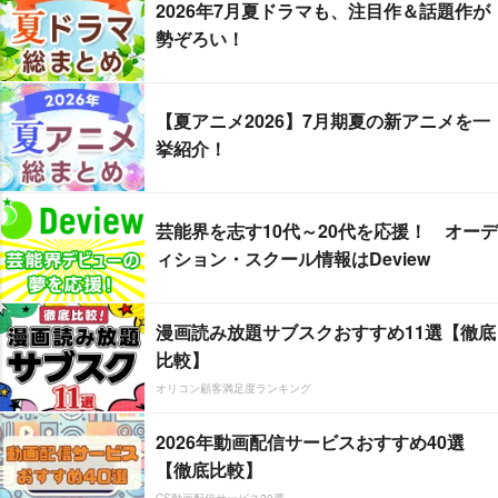
2026年7月夏ドラマも、注目作＆話題作が
勢ぞろい！
【夏アニメ2026】7月期夏の新アニメを一
挙紹介！
芸能界を志す10代～20代を応援！ オーデ
ィション・スクール情報はDeview
漫画読み放題サブスクおすすめ11選【徹底
比較】
オリコン顧客満足度ランキング
2026年動画配信サービスおすすめ40選
【徹底比較】
CS動画配信サービス20選