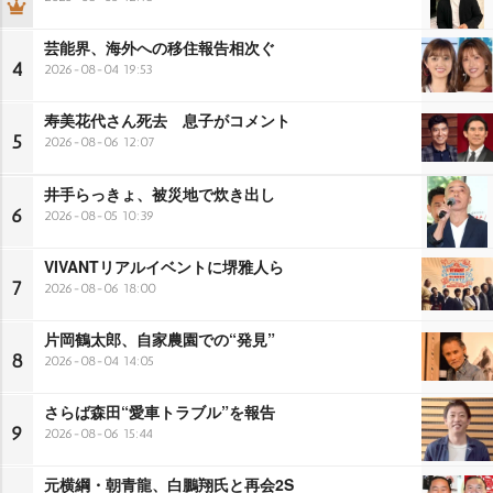
芸能界、海外への移住報告相次ぐ
4
2026-08-04 19:53
寿美花代さん死去 息子がコメント
5
2026-08-06 12:07
井手らっきょ、被災地で炊き出し
6
2026-08-05 10:39
VIVANTリアルイベントに堺雅人ら
7
2026-08-06 18:00
片岡鶴太郎、自家農園での“発見”
8
2026-08-04 14:05
さらば森田“愛車トラブル”を報告
9
2026-08-06 15:44
元横綱・朝青龍、白鵬翔氏と再会2S