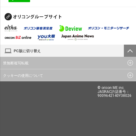
PC版に切り替え
禁無断複写転載
クッキーの使用について
© oricon ME inc.
JASRAC許諾番号：
9009642140Y38026