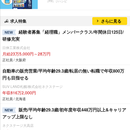
（PR）ジハンピ
求人特集
さらに見る
経験者募集「経理職」メンバークラス/年間休日125日/
NEW
研修充実
日伸工業株式会社
月給23万5,000円～28万円
正社員 / 大阪府
自動車の販売営業/平均年齢29.3歳/転居の無い転職で年収800万
円も目指せる
SUV LAND札幌/株式会社ネクステージ
年収816万2,000円
正社員 / 北海道
販売/平均年齢29.3歳/初年度年収448万円以上&キャリア
NEW
アップ上限なし
ネクステージ大高店