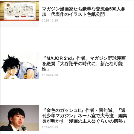
マガジン漫画家たち豪華な交流会500人参
加 代表作のイラスト色紙公開
2025-12-25
『MAJOR 2nd』作者、マガジン野球漫画
を絶賛「大谷翔平の時代に、新たな可能
性」
2026-04-28
『金色のガッシュ!!』作者・雷句誠、『週
刊少年マガジン』ネーム室で大号泣 編集
長が明かす「漫画の主人公ぐらいの情熱」
2025-03-15