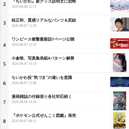
『ちいかわ』新グッズ説明文に恐怖
2
2026-08-06 12:15
桂正和、質感リアルなパンツ＆尻絵
3
2026-08-07 12:20
ワンピース衝撃最新話1ページ公開
4
2026-08-07 12:16
小倉唯、写真集表紙4パターン解禁
5
2026-08-07 10:18
ちいかわ役“気づき”の違いを意識
6
2026-08-07 12:00
漫画雑誌の付録巡り各社対応続く
7
2026-08-06 19:20
『ポケモン公式ぜんこく図鑑』発売
8
2026-08-07 00:11