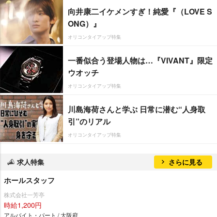
向井康二イケメンすぎ！純愛『（LOVE S
ONG）』
オリコンタイアップ特集
一番似合う登場人物は…『VIVANT』限定
ウオッチ
オリコンタイアップ特集
川島海荷さんと学ぶ 日常に潜む“人身取
引”のリアル
オリコンタイアップ特集
求人特集
さらに見る
ホールスタッフ
株式会社一芳亭
時給1,200円
アルバイト・パート / 大阪府