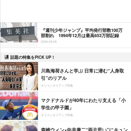
『週刊少年ジャンプ』平均発行部数100万
部割れ 1994年12月は最高653万部記録
2026-08-06
話題の特集をPICK UP！
川島海荷さんと学ぶ 日常に潜む“人身取
引”のリアル
オリコンタイアップ特集
マクドナルドが40年にわたり支える「小
学生の甲子園」
オリコンタイアップ特集
森崎ウィン×向井康二“両片思い”にキュン