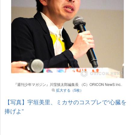
『週刊少年マガジン』川窪慎太郎編集長 （C）ORICON NewS inc.
拡大する（5枚）
【写真】宇垣美里、ミカサのコスプレで“心臓を
捧げよ”