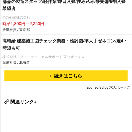
部品の製造スタッフ/軽作業/即日入寮/住み込み/寮完備/8割入寮
希望者
move on株式会社
時給1,800円～2,250円
派遣社員 / 東京都
高時給 建築施工図チェック業務・検討図/準大手ゼネコン/週4・
時短も可
株式会社アクト・テクニカルサポート 東北オフィス
派遣社員 / 北海道
続きはこちら
sponsored by 求人ボックス
関連リンク+