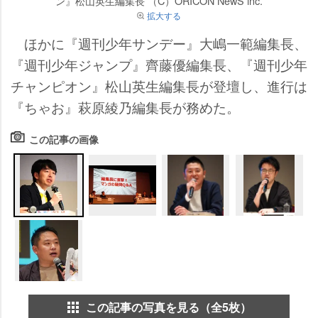
ン』松山英生編集長 （C）ORICON NewS inc.
拡大する
ほかに『週刊少年サンデー』大嶋一範編集長、
『週刊少年ジャンプ』齊藤優編集長、『週刊少年
チャンピオン』松山英生編集長が登壇し、進行は
『ちゃお』萩原綾乃編集長が務めた。
この記事の画像
この記事の写真を見る（全5枚）