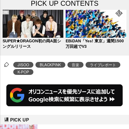
PICK UP CONTENTS
SUPER★DRAGON初の両A面シ
EBiDAN「Yes! 東京」週間1500
ングルリリース
万回超でV3
JISOO
BLACKPINK
音楽
ライブレポート
K-POP
PICK UP