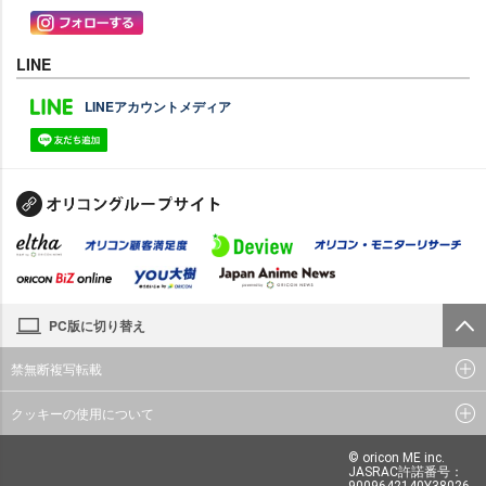
LINE
LINEアカウントメディア
PC版に切り替え
禁無断複写転載
クッキーの使用について
© oricon ME inc.
JASRAC許諾番号：
9009642140Y38026