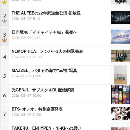
THE ALFEEの22年武道館公演 初放送
2
2026-08-07 13:45
日向坂46「イチャイチャ虫」発売へ
3
2026-08-07 21:55
NEMOPHILA、メンバー2人の脱退発表
4
2026-08-07 20:00
MAZZEL、パタヤの海で“幸福”写真
5
2026-08-07 17:00
光GENJI、サブスク＆DL配信解禁
6
2026-08-07 10:00
BTS×オレオ、特別企画発表
7
2026-08-07 11:00
TAKERU、ENHYPEN・NI-KIへの思い