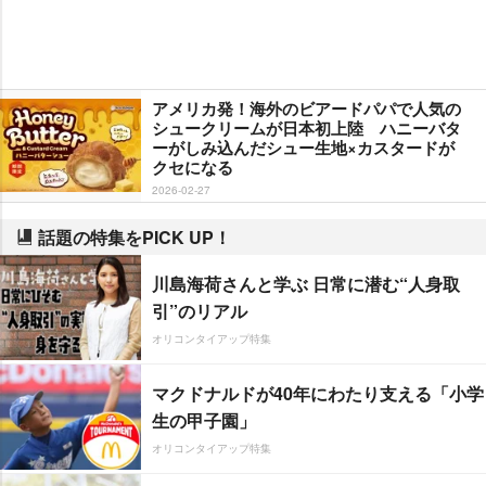
アメリカ発！海外のビアードパパで人気の
シュークリームが日本初上陸 ハニーバタ
ーがしみ込んだシュー生地×カスタードが
クセになる
2026-02-27
話題の特集をPICK UP！
川島海荷さんと学ぶ 日常に潜む“人身取
引”のリアル
オリコンタイアップ特集
マクドナルドが40年にわたり支える「小学
生の甲子園」
オリコンタイアップ特集