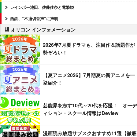
レインボー池田、佐藤佳奈と電撃婚
西鉄、“不適切音声”に声明
オリコン インフォメーション
2026年7月夏ドラマも、注目作＆話題作が
勢ぞろい！
【夏アニメ2026】7月期夏の新アニメを一
挙紹介！
芸能界を志す10代～20代を応援！ オーデ
ィション・スクール情報はDeview
漫画読み放題サブスクおすすめ11選【徹底