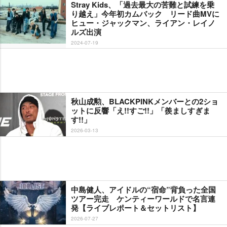
Stray Kids、「過去最大の苦難と試練を乗
り越え」今年初カムバック リード曲MVに
ヒュー・ジャックマン、ライアン・レイノ
ルズ出演
2024-07-19
秋山成勲、BLACKPINKメンバーとの2ショ
ットに反響「え!!すご!!」「羨ましすぎま
す!!」
2026-03-13
中島健人、アイドルの“宿命”背負った全国
ツアー完走 ケンティーワールドで名言連
発【ライブレポート＆セットリスト】
2026-07-27