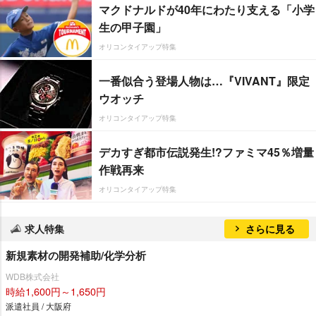
マクドナルドが40年にわたり支える「小学
生の甲子園」
オリコンタイアップ特集
一番似合う登場人物は…『VIVANT』限定
ウオッチ
オリコンタイアップ特集
デカすぎ都市伝説発生!?ファミマ45％増量
作戦再来
オリコンタイアップ特集
求人特集
さらに見る
新規素材の開発補助/化学分析
WDB株式会社
時給1,600円～1,650円
派遣社員 / 大阪府