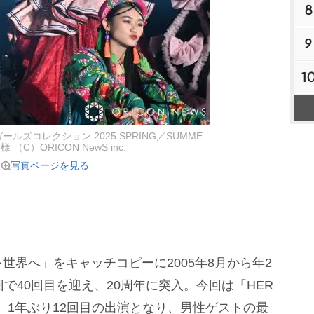
8
9
1
ールズコレクション 2025 SPRING／SUMME
 （C）ORICON NewS inc.
写真ページを見る
界へ」をキャッチコピーに2005年8月から年2
で40回目を迎え、20周年に突入。今回は「HER
る。1年ぶり12回目の出演となり、男性ゲストの最