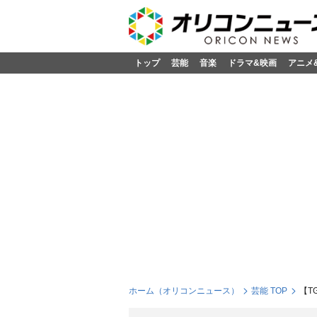
トップ
芸能
音楽
ドラマ&映画
アニメ
ホーム（オリコンニュース）
芸能 TOP
【T