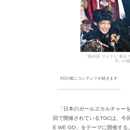
『第40回 マイナビ 東京ガ
R』の模様
ADの後にコンテンツが続きます
「日本のガールズカルチャーを世
回で開催されているTGCは、今回
E WE GO」をテーマに開催す