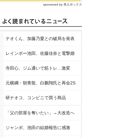
sponsored by 求人ボックス
テオくん、加藤乃愛との破局を発表
レインボー池田、佐藤佳奈と電撃婚
寺田心、ジム通いで筋トレ…激変
元横綱・朝青龍、白鵬翔氏と再会2S
研ナオコ、コンビニで買う商品
「父の部屋を奪いたい」→大改造へ
ジャンボ、池田の結婚報告に感激