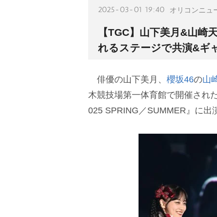
2025-03-01 19:40
オリコンニュ
【TGC】山下美月&山崎
れるステージで共演&ギ
俳優の山下美月、
櫻坂46
の
山
木競技場第一体育館で開催された『
025 SPRING／SUMMER』に