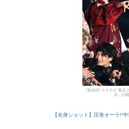
『第40回 マイナビ 東京ガ
R』の模様
【全身ショット】圧巻オーラ!“