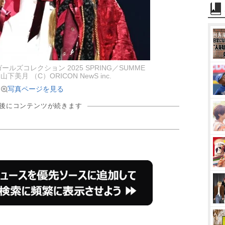
ールズコレクション 2025 SPRING／SUMME
美月 （C）ORICON NewS inc.
写真ページを見る
の後にコンテンツが続きます