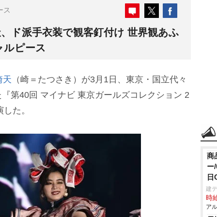
ース
天、ド派手衣装で観客釘付け 世界観あふ
ャルピース
崎天
（崎＝たつさき）が3月1日、東京・国立代々
第40回 マイナビ 東京ガールズコレクション 2
出演した。
商
ー
日
建デ
時給
アル