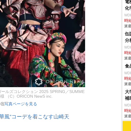
電
化
WD
時給
派遣
缶
分
WD
時給
派遣
食
WD
時給
派遣
大
ールズコレクション 2025 SPRING／SUMME
 （C）ORICON NewS inc.
補
写真ページを見る
WD
時給
中華風”コーデを着こなす山崎天
派遣