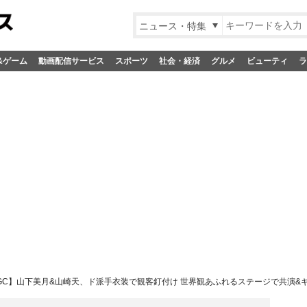
ニュース・特集
&ゲーム
動画配信サービス
スポーツ
社会・経済
グルメ
ビューティ
ラ
GC】山下美月&山崎天、ド派手衣装で観客釘付け 世界観あふれるステージで共演&