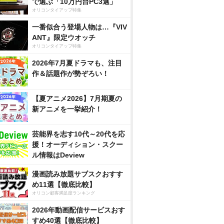
で選ぶ「10万円台PC3選」
オリコンタイアップ特集
一番似合う登場人物は…『VIV
ANT』限定ウオッチ
オリコンタイアップ特集
2026年7月夏ドラマも、注目
作＆話題作が勢ぞろい！
【夏アニメ2026】7月期夏の
新アニメを一挙紹介！
芸能界を志す10代～20代を応
援！オーディション・スクー
ル情報はDeview
漫画読み放題サブスクおすす
め11選【徹底比較】
オリコン顧客満足度ランキング
2026年動画配信サービスおす
すめ40選【徹底比較】