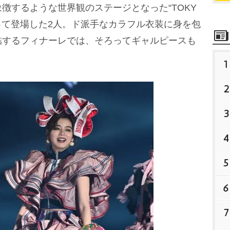
するような世界観のステージとなった“TOKY
Nにそろって登場した2人。ド派手なカラフル衣装に身を包
結するフィナーレでは、そろってギャルピースも
1
2
3
4
5
6
7