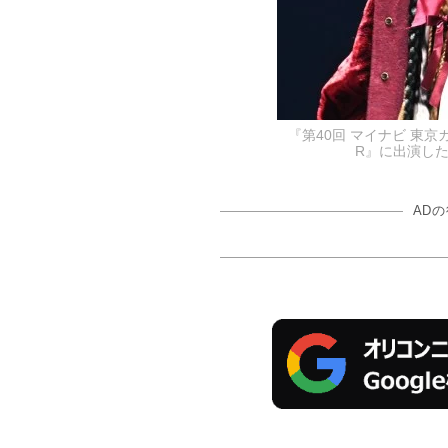
『第40回 マイナビ 東京ガ
R』に出演した山下
AD