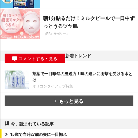
朝1分貼るだけ！ミルクピールで一日中ず
っとうるツヤ肌
（PR）サボリーノ
新着トレンド
コメントする・見る
茶葉で一目瞭然の浸透力！味の違いに衝撃を受ける水と
は
オリコンタイアップ特集
もっと見る
今、読まれている記事
15歳で当時27歳の夫に一目惚れ