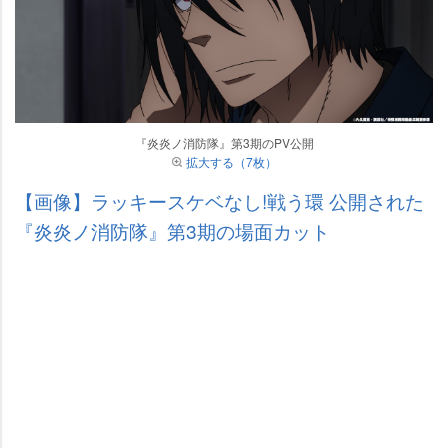
『炎炎ノ消防隊』第3期のPV公開
拡大する（7枚）
【画像】ラッキースケベなし!戦う環 公開された
『炎炎ノ消防隊』第3期の場面カット