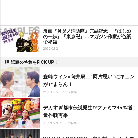
漫画『炎炎ノ消防隊』完結記念 『はじめ
の一歩』『東京卍』…マガジン作家が色紙
で祝福
2022-02-21
話題の特集をPICK UP！
森崎ウィン×向井康二“両片思い”にキュン
が止まらん！
オリコンタイアップ特集
デカすぎ都市伝説発生!?ファミマ45％増
量作戦再来
オリコンタイアップ特集