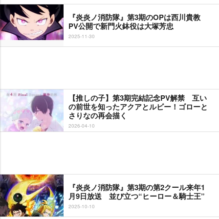
『炎炎ノ消防隊』第3期のOPは西川貴教
PV公開で新門火鉢役は大塚芳忠
2025-11-30
【推しの子】第3期完結記念PV解禁 互い
の前世を知ったアクアとルビー！ゴローと
さりなの再会描く
2026-04-10
『炎炎ノ消防隊』第3期の第2クール来年1
月9日放送 並び立つ“ヒーロー＆騎士王”
2025-10-10