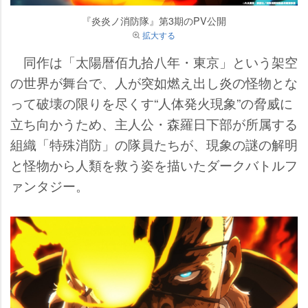
『炎炎ノ消防隊』第3期のPV公開
拡大する
同作は「太陽暦佰九拾八年・東京」という架空
の世界が舞台で、人が突如燃え出し炎の怪物とな
って破壊の限りを尽くす“人体発火現象”の脅威に
立ち向かうため、主人公・森羅日下部が所属する
組織「特殊消防」の隊員たちが、現象の謎の解明
と怪物から人類を救う姿を描いたダークバトルフ
ァンタジー。