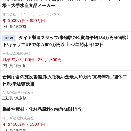
場・大手水産食品メーカー
株式会社STIフードホールディングス
年収500万円～650万円
正社員 / 東京都
タイヤ製造スタッフ/未経験OK/賞与平均184万円/40歳以
NEW
下/キャリアUPで年収600万円以上へ/年間休日133日
横浜ゴム株式会社
月給20万7,100円～26万1,600円
正社員 / 愛知県
合同庁舎の施設警備員/入社祝い金最大10万円/賞与年2回/週休二
日制/未経験歓迎
ALSOK埼玉株式会社
正社員 / 東京都
機能性素材・化粧品原料の特許知財担当
オリザ油化株式会社
年収450万円～550万円
正社員 / 愛知県