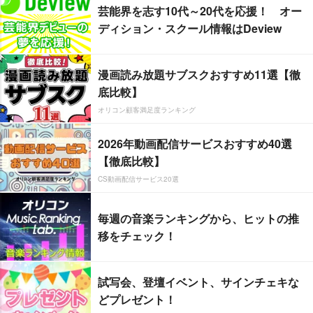
芸能界を志す10代～20代を応援！ オー
ディション・スクール情報はDeview
漫画読み放題サブスクおすすめ11選【徹
底比較】
オリコン顧客満足度ランキング
2026年動画配信サービスおすすめ40選
【徹底比較】
CS動画配信サービス20選
毎週の音楽ランキングから、ヒットの推
移をチェック！
試写会、登壇イベント、サインチェキな
どプレゼント！