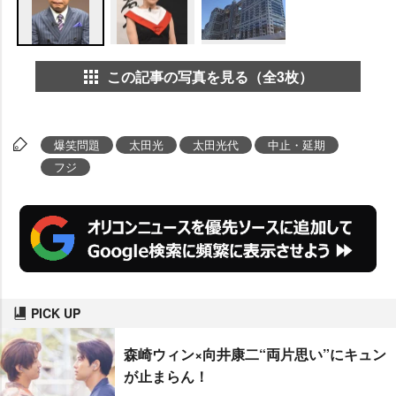
この記事の写真を見る（全3枚）
爆笑問題
太田光
太田光代
中止・延期
フジ
PICK UP
森崎ウィン×向井康二“両片思い”にキュン
が止まらん！