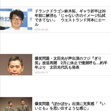
ドランクドラゴン鈴木拓、ギャラ折半は20
年前に解消も「じゃない方のイメージ払拭
できてない」 ウエストランド河本にエー
ル
2024-04-26
爆笑問題・太田光が声出演のフジ『ぎり
笑』放送再開 2月に休止で憶測呼も…約半
年ぶり 太田光代氏も発表
2025-08-13
爆笑問題『ぽかぽか』出演に充実感「『い
いとも』を思い出すような感じ」