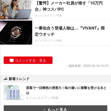
【驚愕】メーカー社員が推す「10万円
台」神コスパPC
オリコンタイアップ特集
一番似合う登場人物は…『VIVANT』限
定ウオッチ
オリコンタイアップ特集
コメントする・見る
（最終更新：2025-02-18 10:47）
新着トレンド
茶葉で一目瞭然の浸透力！味の違いに衝撃を受ける水と
は
オリコンタイアップ特集
もっと見る