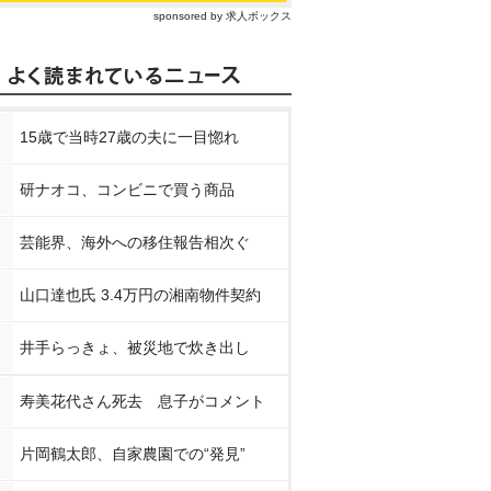
sponsored by 求人ボックス
15歳で当時27歳の夫に一目惚れ
研ナオコ、コンビニで買う商品
芸能界、海外への移住報告相次ぐ
山口達也氏 3.4万円の湘南物件契約
井手らっきょ、被災地で炊き出し
寿美花代さん死去 息子がコメント
片岡鶴太郎、自家農園での“発見”