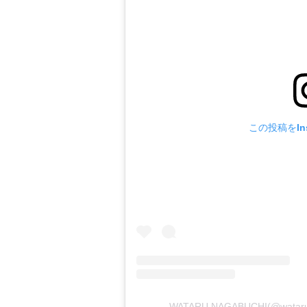
この投稿をIns
WATARU NAGABUCHI(@wata