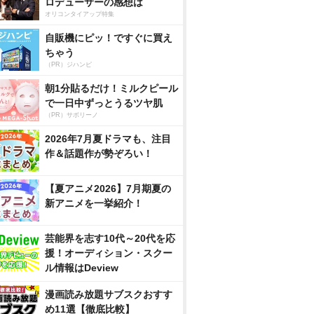
ロデューサーの感想は
オリコンタイアップ特集
自販機にピッ！ですぐに買え
ちゃう
（PR）ジハンピ
朝1分貼るだけ！ミルクピール
で一日中ずっとうるツヤ肌
（PR）サボリーノ
2026年7月夏ドラマも、注目
作＆話題作が勢ぞろい！
【夏アニメ2026】7月期夏の
新アニメを一挙紹介！
芸能界を志す10代～20代を応
援！オーディション・スクー
ル情報はDeview
漫画読み放題サブスクおすす
め11選【徹底比較】