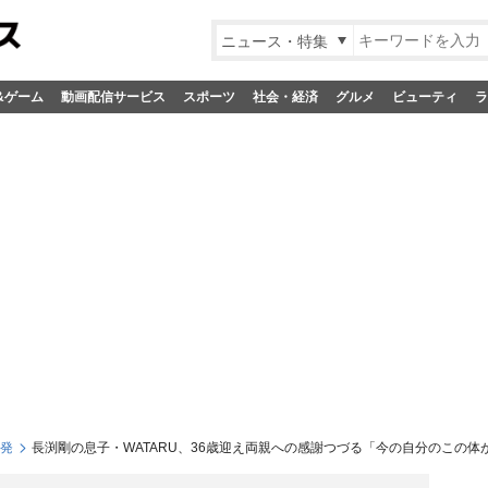
ニュース・特集
&ゲーム
動画配信サービス
スポーツ
社会・経済
グルメ
ビューティ
ラ
S発
長渕剛の息子・WATARU、36歳迎え両親への感謝つづる「今の自分のこの