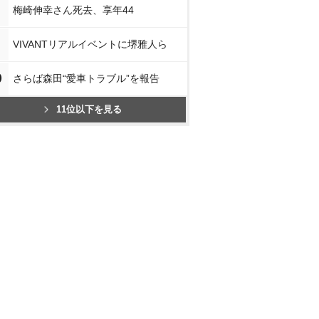
梅崎伸幸さん死去、享年44
VIVANTリアルイベントに堺雅人ら
0
さらば森田“愛車トラブル”を報告
11位以下を見る