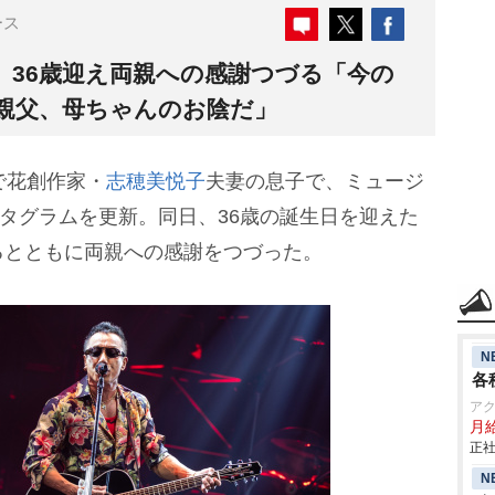
ース
U、36歳迎え両親への感謝つづる「今の
親父、母ちゃんのお陰だ」
で花創作家・
志穂美悦子
夫妻の息子で、ミュージ
スタグラムを更新。同日、36歳の誕生日を迎えた
るとともに両親への感謝をつづった。
N
各
ア
月
正社
N