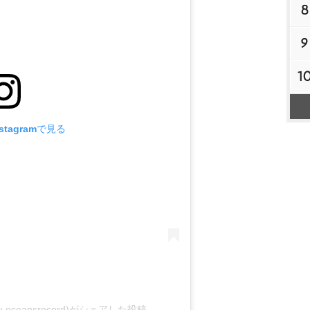
8
9
1
tagramで見る
ru.oceansrecord)がシェアした投稿