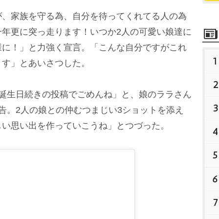
、家族を守る為、自分を待ってくれてる人の為
一年更に突っ走ります！いつか2人の可愛い娘達に
様に！」と力強く宣言。「こんな自分ですがこれ
1
ます」とあいさつした。
2
誕生日続きの投稿でごめんね」と、娘のララさん
3
告。2人の娘との仲むつまじい3ショットを添え
しい思い出を作っていこうね」とつづった。
4
5
6
7