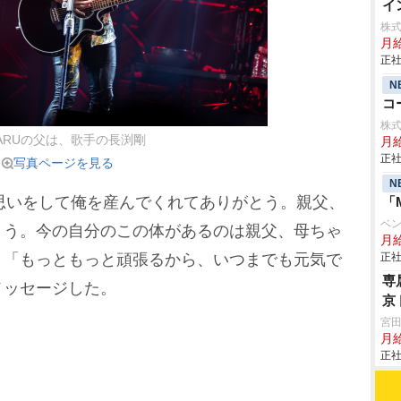
イ
株
月
正社
N
コ
株
TARUの父は、歌手の長渕剛
月
正社
写真ページを見る
N
思いをして俺を産んでくれてありがとう。親父、
「
ベ
とう。今の自分のこの体があるのは親父、母ちゃ
月給
、「もっともっと頑張るから、いつまでも元気で
正社
専
メッセージした。
京
宮
月
正社