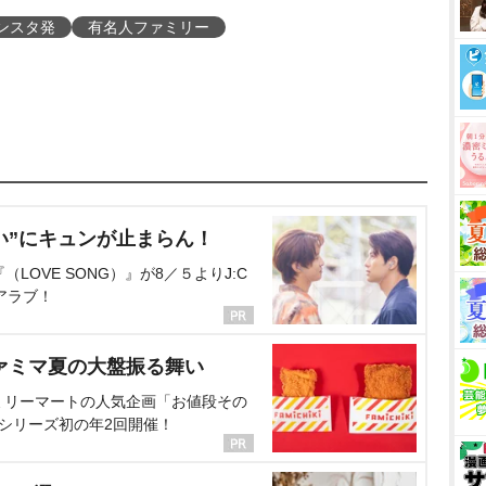
ンスタ発
有名人ファミリー
い”にキュンが止まらん！
OVE SONG）』が8／５よりJ:C
アラブ！
ァミマ夏の大盤振る舞い
ミリーマートの人気企画「お値段その
、シリーズ初の年2回開催！