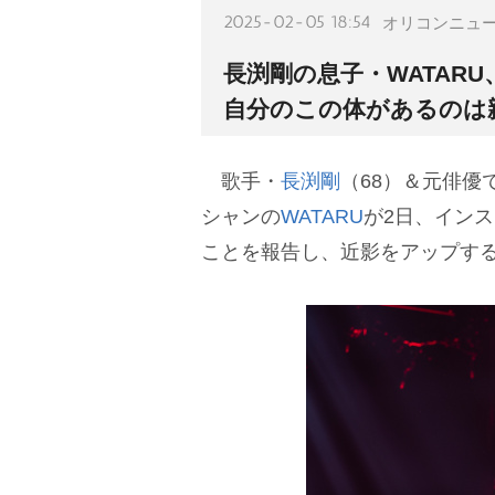
2025-02-05 18:54
オリコンニュ
長渕剛の息子・WATAR
自分のこの体があるのは
歌手・
長渕剛
（68）＆元俳優
シャンの
WATARU
が2日、イン
ことを報告し、近影をアップす