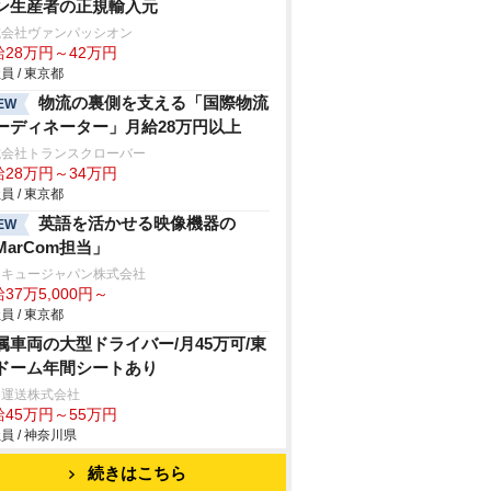
ン生産者の正規輸入元
式会社ヴァンパッシオン
給28万円～42万円
員 / 東京都
物流の裏側を支える「国際物流
EW
ーディネーター」月給28万円以上
式会社トランスクローバー
給28万円～34万円
員 / 東京都
英語を活かせる映像機器の
EW
MarCom担当」
ンキュージャパン株式会社
37万5,000円～
員 / 東京都
属車両の大型ドライバー/月45万可/東
ドーム年間シートあり
田運送株式会社
給45万円～55万円
員 / 神奈川県
続きはこちら