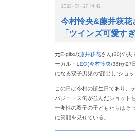
2025-01-27 14:42
今村怜央&藤井萩花
「ツインズ可愛す
元E-gilsの
藤井萩花
さん(30)の
ーカル・
LEO
(
今村怜央
/38)が
になる双子男児の“顔出し”ショ
この日は今村の誕生日であり、
バジュース缶が並んだショット
一卵性の双子の子どもたちはそ
に笑顔を見せている。