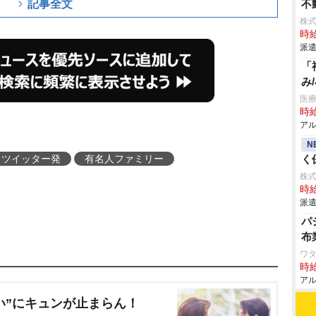
記事全文
不
株式
時給
派遣
「
み
医療
時給
アル
N
ツイッター発
有名人ファミリー
く
株
時給
派遣
パ
布
ワタ
時給
アル
い”にキュンが止まらん！