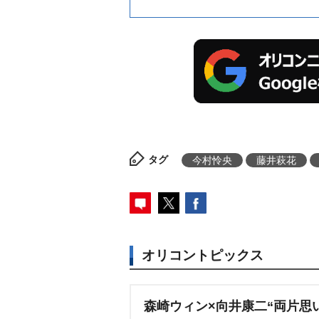
タグ
今村怜央
藤井萩花
オリコントピックス
森崎ウィン×向井康二“両片思