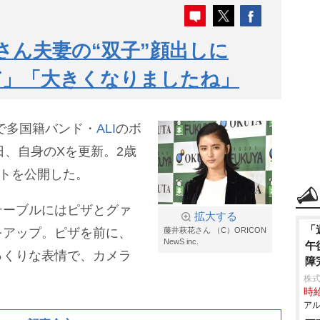
さん夫妻の“双子”顔出しに
ぎ」「大きくなりましたね」
夫で多国籍バンド・
ALI
のボ
27日、自身のXを更新。2歳
ットを公開した。
テーブルにはピザとグァ
拡大する
「
をアップ。ピザを前に、
藤井萩花さん （C）ORICON
NewS inc.
午
っくりな表情で、カメラ
障
株
時給
アル