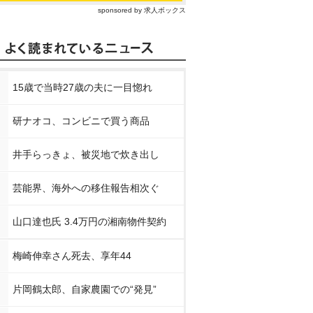
sponsored by 求人ボックス
15歳で当時27歳の夫に一目惚れ
研ナオコ、コンビニで買う商品
井手らっきょ、被災地で炊き出し
芸能界、海外への移住報告相次ぐ
山口達也氏 3.4万円の湘南物件契約
梅崎伸幸さん死去、享年44
片岡鶴太郎、自家農園での“発見”