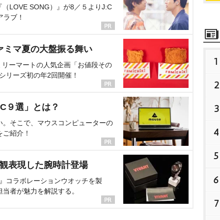
OVE SONG）』が8／５よりJ:C
アラブ！
ァミマ夏の大盤振る舞い
1
ミリーマートの人気企画「お値段その
、シリーズ初の年2回開催！
2
C９選」とは？
3
い。そこで、マウスコンピューターの
4
をご紹介！
5
界観表現した腕時計登場
6
NT』コラボレーションウオッチを製
担当者が魅力を解説する。
7