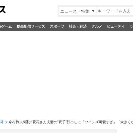
ニュース・特集
&ゲーム
動画配信サービス
スポーツ
社会・経済
グルメ
ビューティ
ラ
S発
今村怜央&藤井萩花さん夫妻の“双子”顔出しに「ツインズ可愛すぎ」「大きく