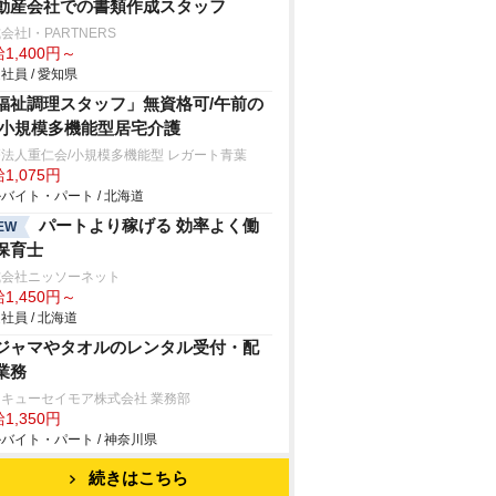
動産会社での書類作成スタッフ
会社I・PARTNERS
1,400円～
社員 / 愛知県
福祉調理スタッフ」無資格可/午前の
/小規模多機能型居宅介護
法人重仁会/小規模多機能型 レガート青葉
1,075円
バイト・パート / 北海道
パートより稼げる 効率よく働
EW
保育士
式会社ニッソーネット
1,450円～
社員 / 北海道
ジャマやタオルのレンタル受付・配
業務
キューセイモア株式会社 業務部
1,350円
バイト・パート / 神奈川県
続きはこちら