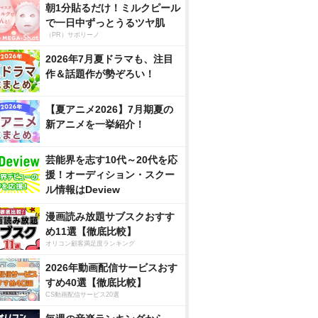
朝1分貼るだけ！ミルクピール
で一日中ずっとうるツヤ肌
（PR）サボリーノ
2026年7月夏ドラマも、注目
作＆話題作が勢ぞろい！
【夏アニメ2026】7月期夏の
新アニメを一挙紹介！
芸能界を志す10代～20代を応
援！オーディション・スクー
ル情報はDeview
漫画読み放題サブスクおすす
め11選【徹底比較】
オリコン顧客満足度ランキング
2026年動画配信サービスおす
すめ40選【徹底比較】
CS動画配信サービス20選