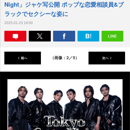
Night」ジャケ写公開 ポップな恋愛相談員&ブ
ラックでセクシーな姿に
2025-01-23 18:00
（画像：2／5）
前へ
次へ