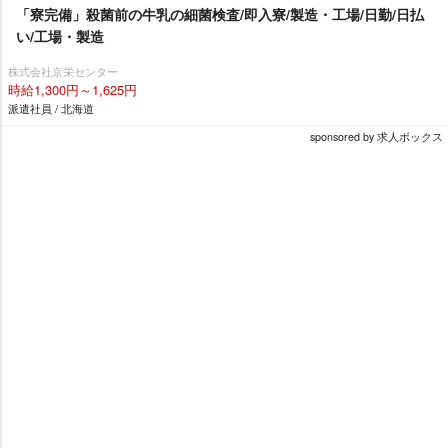
「寮完備」殺菌前の牛乳の細菌検査/即入寮/製造・工場/日勤/日払
い/工場・製造
株式会社京栄センター
時給1,300円～1,625円
派遣社員 / 北海道
sponsored by 求人ボックス