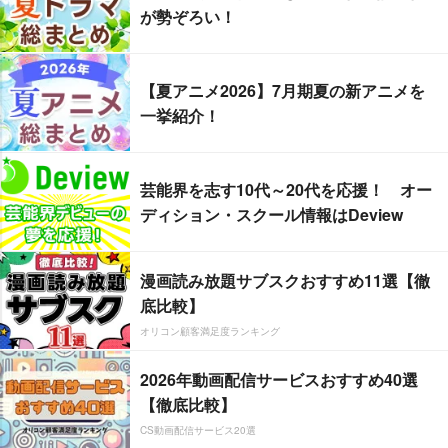
が勢ぞろい！
【夏アニメ2026】7月期夏の新アニメを
一挙紹介！
芸能界を志す10代～20代を応援！ オー
ディション・スクール情報はDeview
漫画読み放題サブスクおすすめ11選【徹
底比較】
オリコン顧客満足度ランキング
2026年動画配信サービスおすすめ40選
【徹底比較】
CS動画配信サービス20選