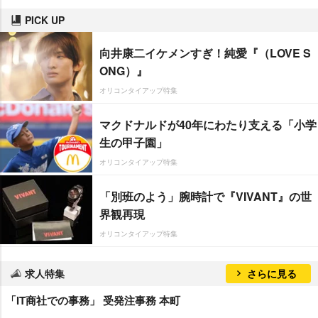
PICK UP
向井康二イケメンすぎ！純愛『（LOVE S
ONG）』
オリコンタイアップ特集
マクドナルドが40年にわたり支える「小学
生の甲子園」
オリコンタイアップ特集
「別班のよう」腕時計で『VIVANT』の世
界観再現
オリコンタイアップ特集
求人特集
さらに見る
「IT商社での事務」 受発注事務 本町