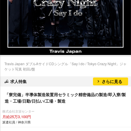
Travis Japan ダブルAサイドCDシングル「Say I do / Tokyo Crazy Night」ジャ
ケット写真 初回J盤
求人特集
さらに見る
「寮完備」半導体製造装置用セラミック精密備品の製造/即入寮/製
造・工場/日勤/日払い/工場・製造
株式会社京栄センター
月給25万3,100円
派遣社員 / 神奈川県