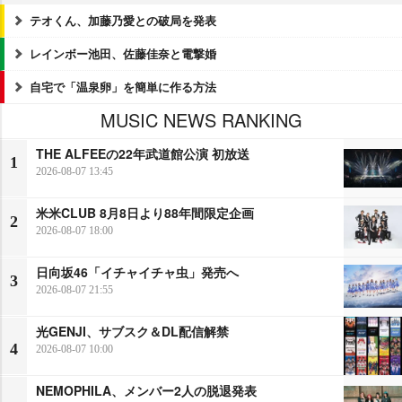
テオくん、加藤乃愛との破局を発表
レインボー池田、佐藤佳奈と電撃婚
自宅で「温泉卵」を簡単に作る方法
MUSIC NEWS RANKING
THE ALFEEの22年武道館公演 初放送
1
2026-08-07 13:45
米米CLUB 8月8日より88年間限定企画
2
2026-08-07 18:00
日向坂46「イチャイチャ虫」発売へ
3
2026-08-07 21:55
光GENJI、サブスク＆DL配信解禁
4
2026-08-07 10:00
NEMOPHILA、メンバー2人の脱退発表