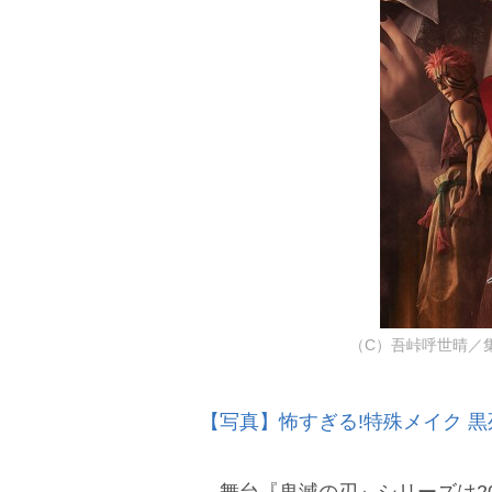
（C）吾峠呼世晴／
【写真】怖すぎる!特殊メイク 