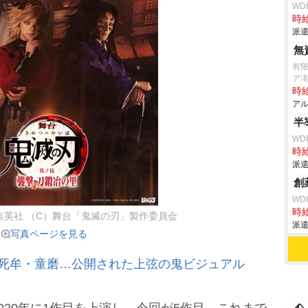
WD
時給
派遣
無
有
ア
時給
アル
半
WD
時給
派遣
創
WD
時給
集英社 （C）舞台「鬼滅の刃」製作委員会
派遣
写真ページを見る
黒死牟・童磨…公開された上弦の鬼ビジュアル