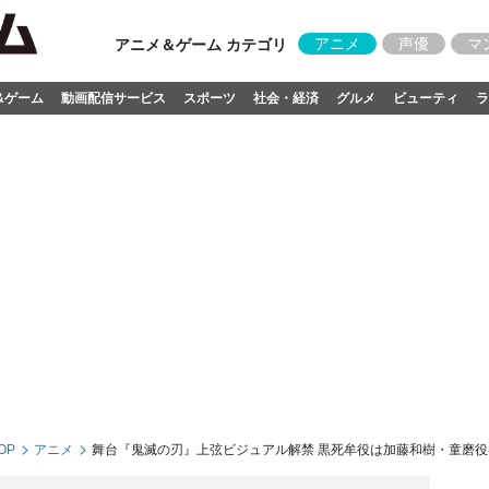
アニメ
声優
マ
アニメ＆ゲーム カテゴリ
&ゲーム
動画配信サービス
スポーツ
社会・経済
グルメ
ビューティ
ラ
OP
アニメ
舞台『鬼滅の刃』上弦ビジュアル解禁 黒死牟役は加藤和樹・童磨