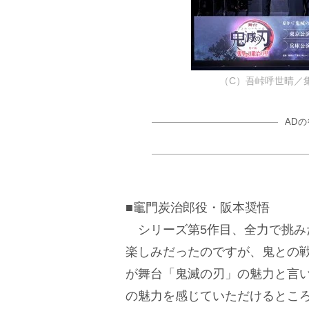
（C）吾峠呼世晴／
AD
■竈門炭治郎役・阪本奨悟
シリーズ第5作目、全力で挑み
楽しみだったのですが、鬼との
が舞台「鬼滅の刃」の魅力と言
の魅力を感じていただけるとこ