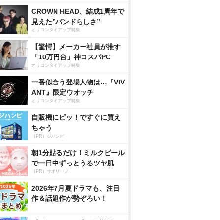
CROWN HEAD、結成1周年で
見えた”バンドらしさ”
オリコンタイアップ特集
【驚愕】メーカー社員が推す
「10万円台」神コスパPC
オリコンタイアップ特集
一番似合う登場人物は…『VIV
ANT』限定ウオッチ
オリコンタイアップ特集
自販機にピッ！ですぐに買え
ちゃう
（PR）ジハンピ
朝1分貼るだけ！ミルクピール
で一日中ずっとうるツヤ肌
（PR）サボリーノ
2026年7月夏ドラマも、注目
作＆話題作が勢ぞろい！