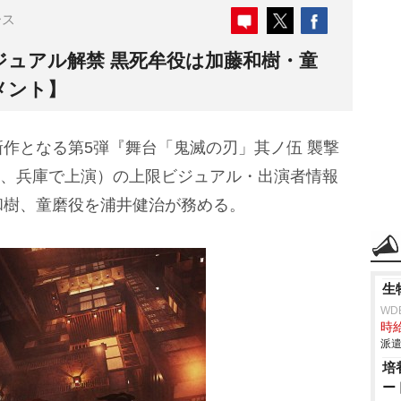
ース
ジュアル解禁 黒死牟役は加藤和樹・童
メント】
作となる第5弾『舞台「鬼滅の刃」其ノ伍 襲撃
東京、兵庫で上演）の上限ビジュアル・出演者情報
和樹、童磨役を浦井健治が務める。
生
WD
時給
派遣
培
ー