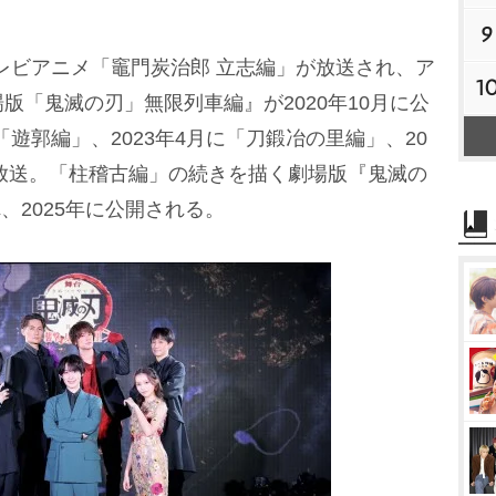
9
テレビアニメ「竈門炭治郎 立志編」が放送され、ア
1
版「鬼滅の刃」無限列車編』が2020年10月に公
「遊郭編」、2023年4月に「刀鍛冶の里編」、20
が放送。「柱稽古編」の続きを描く劇場版『鬼滅の
、2025年に公開される。