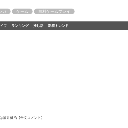
ンガ
ゲーム
無料ゲームプレイ
イフ
ランキング
推し活
新着トレンド
役は浦井健治【全文コメント】