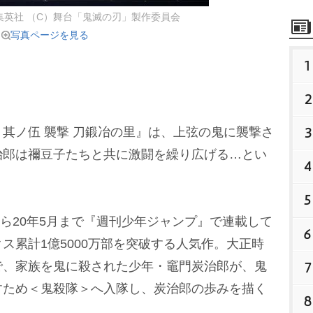
集英社 （C）舞台「鬼滅の刃」製作委員会
写真ページを見る
1
2
3
其ノ伍 襲撃 刀鍛冶の里』は、上弦の鬼に襲撃さ
治郎は禰豆子たちと共に激闘を繰り広げる…とい
4
5
から20年5月まで『週刊少年ジャンプ』で連載して
6
ス累計1億5000万部を突破する人気作。大正時
で、家族を鬼に殺された少年・竈門炭治郎が、鬼
7
すため＜鬼殺隊＞へ入隊し、炭治郎の歩みを描く
8