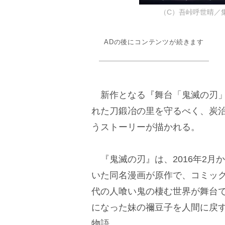
（C）吾峠呼世晴／
ADの後にコンテンツが続きます
新作となる『舞台「鬼滅の刃」
れた刀鍛冶の里を守るべく、炭
うストーリーが描かれる。
『鬼滅の刃』は、2016年2月
いた同名漫画が原作で、コミック
代の人喰い鬼の棲む世界が舞台
になった妹の禰豆子を人間に戻
物語。