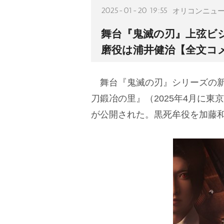
2025-01-20 19:55
オリコンニュ
舞台『鬼滅の刃』上弦ビ
磨役は浦井健治【全文コ
舞台『鬼滅の刃』シリーズの新
刀鍛冶の里』（2025年4月に
が公開された。黒死牟役を加藤