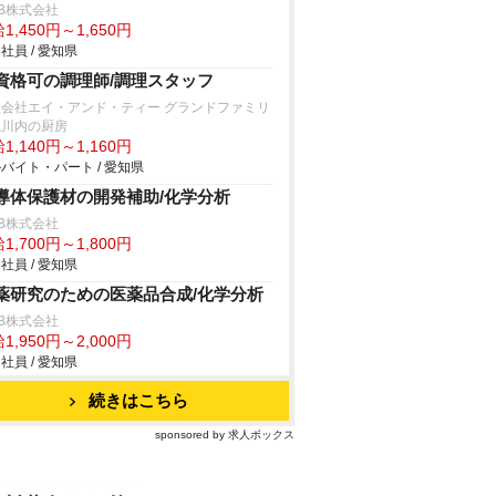
B株式会社
1,450円～1,650円
社員 / 愛知県
資格可の調理師/調理スタッフ
限会社エイ・アンド・ティー グランドファミリ
滝川内の厨房
1,140円～1,160円
バイト・パート / 愛知県
導体保護材の開発補助/化学分析
B株式会社
1,700円～1,800円
社員 / 愛知県
薬研究のための医薬品合成/化学分析
B株式会社
1,950円～2,000円
社員 / 愛知県
続きはこちら
sponsored by 求人ボックス