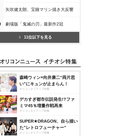
矢吹健太朗、宝鐘マリン描き大反響
0
劇場版「鬼滅の刃」最新作2冠
11位以下を見る
森崎ウィン×向井康二“両片思
い”にキュンが止まらん！
オリコンタイアップ特集
デカすぎ都市伝説発生!?ファ
ミマ45％増量作戦再来
オリコンタイアップ特集
SUPER★DRAGON、自ら描い
た”レトロフューチャー”
オリコンタイアップ特集