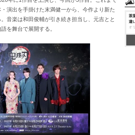
20年に1作目を上演し、今回が5作目。これまで
本・演出を手掛けた末満健一から、今作より新た
茶
る。音楽は和田俊輔が引き続き担当し、元吉とと
違
オ
物語を舞台で展開する。