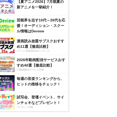
【夏アニメ2026】7月期夏の
新アニメを一挙紹介！
芸能界を志す10代～20代を応
援！オーディション・スクー
ル情報はDeview
漫画読み放題サブスクおすす
め11選【徹底比較】
オリコン顧客満足度ランキング
2026年動画配信サービスおす
すめ40選【徹底比較】
CS動画配信サービス20選
毎週の音楽ランキングから、
ヒットの推移をチェック！
試写会、登壇イベント、サイ
ンチェキなどプレゼント！
プレゼント特集