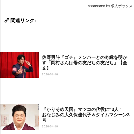
sponsored by 求人ボックス
関連リンク+
佐野勇斗『ゴチ』メンバーとの奇縁を明か
す「岡村さんは母の友だちの友だち」【全
文】
2026-01-16
『かりそめ天国』マツコの代役に“3人”
おなじみの大久保佳代子＆タイムマシーン3
号
2026-04-10