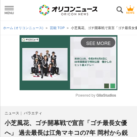
ホーム (オリコンニュース)
芸能 TOP
小芝風花、ゴチ開幕戦で宣言「ゴチ最長女優
SEE MORE
Powered by 
GliaStudios
M
ニュース
バラエティ
u
t
小芝風花、ゴチ開幕戦で宣言「ゴチ最長女優
e
へ」 過去最長は江角マキコの7年 岡村から鋭