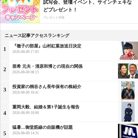
試写会、登壇イベント、サインチェキな
どプレゼント！
プレゼント特集
ニュース記事アクセスランキング
『徹子の部屋』山村紅葉放送日決定
1
2026-08-09 17:05
亜希 元夫・清原和博との現在の関係
2
2026-08-08 08:15
投資家の桐谷さん長年保有の株紹介
3
2026-08-09 18:41
重岡大毅、結婚＆第1子誕生を報告
4
2026-08-09 18:00
猛暑…御堂筋線の自販機が話題
5
2026-08-09 14:31