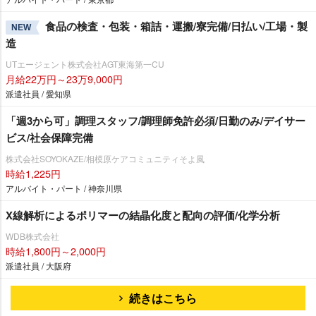
食品の検査・包装・箱詰・運搬/寮完備/日払い/工場・製
NEW
造
UTエージェント株式会社AGT東海第一CU
月給22万円～23万9,000円
派遣社員 / 愛知県
「週3から可」調理スタッフ/調理師免許必須/日勤のみ/デイサー
ビス/社会保障完備
株式会社SOYOKAZE/相模原ケアコミュニティそよ風
時給1,225円
アルバイト・パート / 神奈川県
X線解析によるポリマーの結晶化度と配向の評価/化学分析
WDB株式会社
時給1,800円～2,000円
派遣社員 / 大阪府
続きはこちら