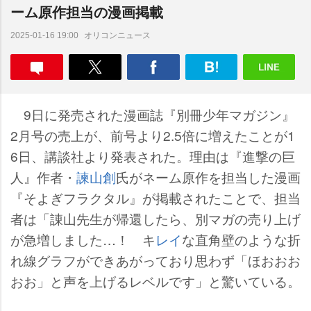
ーム原作担当の漫画掲載
オリコンニュース
2025-01-16 19:00
9日に発売された漫画誌『別冊少年マガジン』
2月号の売上が、前号より2.5倍に増えたことが1
6日、講談社より発表された。理由は『進撃の巨
人』作者・
諫山創
氏がネーム原作を担当した漫画
『そよぎフラクタル』が掲載されたことで、担当
者は「諌山先生が帰還したら、別マガの売り上げ
が急増しました…！ キ
レイ
な直角壁のような折
れ線グラフができあがっており思わず「ほおおお
おお」と声を上げるレベルです」と驚いている。