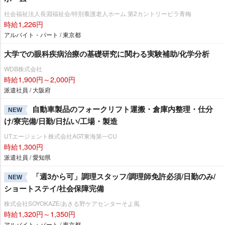
社会福祉法人長淵福祉会/特別養護老人ホーム 第2カントリービラ青梅
時給1,226円
アルバイト・パート / 東京都
大学での眼科疾病治療の基礎研究に関わる実験補助/化学分析
WDB株式会社
時給1,900円～2,000円
派遣社員 / 大阪府
自動車製品のフォークリフト運搬・倉庫内整理・仕分
NEW
け/寮完備/日勤/日払い/工場・製造
UTエージェント株式会社AGT東海第一CU
時給1,300円
派遣社員 / 愛知県
「週3から可」調理スタッフ/調理師免許必須/日勤のみ/
NEW
ショートステイ/社会保障完備
株式会社SOYOKAZE/あきる野ケアセンターそよ風
時給1,320円～1,350円
アルバイト・パート / 東京都