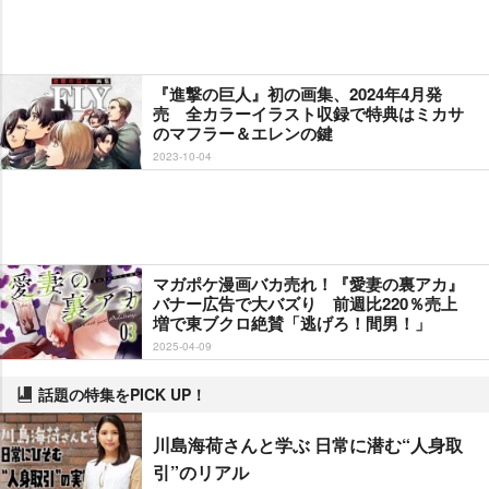
『進撃の巨人』初の画集、2024年4月発
売 全カラーイラスト収録で特典はミカサ
のマフラー＆エレンの鍵
2023-10-04
マガポケ漫画バカ売れ！『愛妻の裏アカ』
バナー広告で大バズり 前週比220％売上
増で東ブクロ絶賛「逃げろ！間男！」
2025-04-09
話題の特集をPICK UP！
川島海荷さんと学ぶ 日常に潜む“人身取
引”のリアル