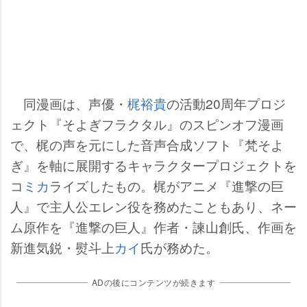
同漫画は、声優・
梶裕貴
の活動20周年プロジ
ェクト『そよぎフラクタル』のスピンオフ漫画
で、梶の声を元にした音声合成ソフト『梵そよ
ぎ』を軸に展開するキャラクタープロジェクトを
コ
ミカ
ライズしたもの。梶がアニメ『進撃の巨
人』で主人公エレン役を務めたこともあり、ネー
ム原作を『進撃の巨人』作者・諫山創氏、作画を
新進気鋭・熨斗上
カイ
氏が務めた。
ADの後にコンテンツが続きます