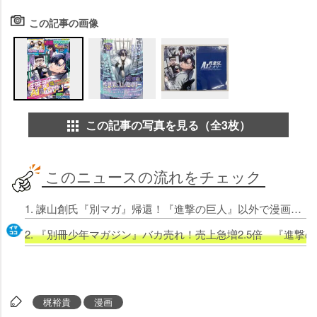
この記事の画像
この記事の写真を見る（全3枚）
このニュースの流れをチェック
1. 諫山創氏『別マガ』帰還！『進撃の巨人』以外で漫画描くの10年ぶり 梶裕貴の企画で原作ネーム担当
2. 『別冊少年マガジン』バカ売れ！売上急増2.5倍 『進
梶裕貴
漫画