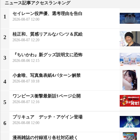
ニュース記事アクセスランキング
セイレーン役声優、選考理由を告白
1
2026-08-07 12:00
桂正和、質感リアルなパンツ＆尻絵
2
2026-08-07 12:20
『ちいかわ』新グッズ説明文に恐怖
3
2026-08-06 12:15
小倉唯、写真集表紙4パターン解禁
4
2026-08-07 10:18
ワンピース衝撃最新話1ページ公開
5
2026-08-07 12:16
プリキュア デッチ・アゲイン登場
6
2026-08-08 12:00
漫画雑誌の付録巡り各社対応続く