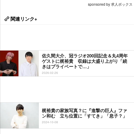
sponsored by 求人ボックス
関連リンク+
佐久間大介、冠ラジオ200回記念＆丸4周年
ゲストに梶裕貴 収録は大盛り上がり「続
きはプライベートで…」
2026-02-26
梶裕貴の家族写真？に『進撃の巨人』ファ
ン和む 立ち位置に「すてき」「息子？」
2024-10-08