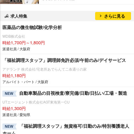
求人特集
さらに見る
医薬品の微生物試験/化学分析
WDB株式会社
時給1,700円～1,800円
派遣社員 / 大阪府
「福祉調理スタッフ」調理師免許必須/午前のみ/デイサービス
アデランテ 株式会社/宅老所あでらんて二条通りの家
時給1,180円
アルバイト・パート / 大阪府
自動車製品の目視検査/寮完備/日勤/日払い/工場・製造
NEW
UTエージェント株式会社AGT東海第一CU
時給1,300円
派遣社員 / 愛知県
「福祉調理スタッフ」無資格可/日勤のみ/特別養護老人
NEW
ホーム