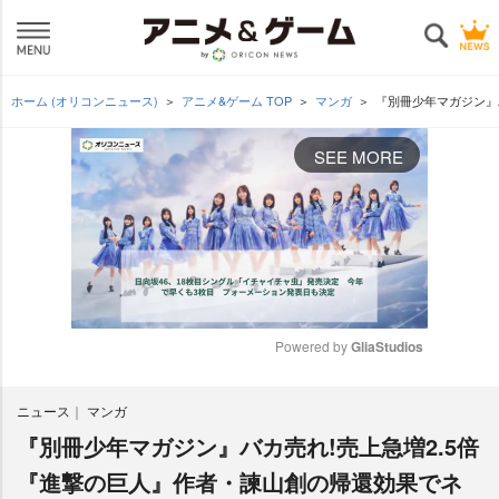
ホーム (オリコンニュース)
アニメ&ゲーム TOP
マンガ
『別冊少年マガジン』
SEE MORE
Powered by 
GliaStudios
M
ニュース
マンガ
u
t
『別冊少年マガジン』バカ売れ!売上急増2.5倍
e
『進撃の巨人』作者・諫山創の帰還効果でネ