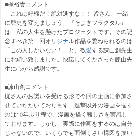
■梶裕貴コメント
「これは好機だ！絶対逃すな！！ 皆さん、一緒
に歴史を変えましょう」『そよぎフラクタル』
は、私の人生を懸けたプロジェクトです。その記
念すべき第一回オリ
ジナ
ル作品を委ねられるのは
「この人しかいない！」と、敬
愛
する諫山創先生
にお願い致しました。快諾してくださった諫山先
生に心から感謝です。
■諫山創コメント
梶さんのお誘いを受ける形で今回の企画に参加さ
せていただいております。進撃以外の漫画を描く
のは10年ぶり程で、漫画を描く難しさを実感し
ております。しかし、実際に作画をするのは自分
じゃないので、いくらでも面倒くさい構図を描い