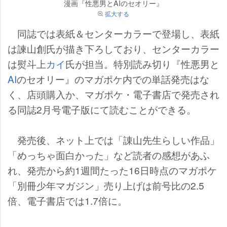
漫画『性悪男とAIのセオリー』
拡大する
同誌では表紙＆センターカラーで登場し、表紙
は諫山創氏が描き下ろしており、センターカラー
は熨斗上
カイ
氏が担当。特別読み切り『性悪男と
AI
のセオリー』のマガポケ内での単話発売はな
く、店頭購入か、マガポケ・電子書店で発売され
る同誌2月号電子版にて読むことができる。
発売後、ネット上では「諌山先生らしい作品」
「めっちゃ面白かった」など読者の感想があふ
れ、発売から約1週間たった16日時点のマガポケ
「別冊少年マガジン」売り上げは前号比の2.5
倍、電子書店では1.7倍に。