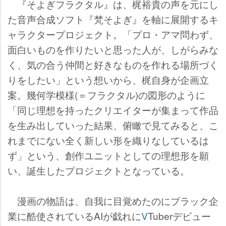
『そよぎフラクタル』は、梶裕貴の声を元にし
た音声合成ソフト『梵そよぎ』を軸に展開するキ
ャラクタープロジェクト。「プロ・アマ問わず、
面白いものを作りたいと思った人が、しがらみな
く、気の合う仲間と好きなものを作れる場所づく
りをしたい」という想いから、梶自身が企画立
案。幾何学模様(＝フラクタル)の図形のように
「同じ理想を持ったクリエイターが集まって作品
を生み出していった結果、俯瞰で見てみると、こ
れまでにない全く新しい形を織りなしているは
ず」という、創作ユニットとしての理想形を願
い、誕生したプロジェクトとなっている。
漫画の物語は、自我に目覚めたのにブラック企
業に酷使されているAIが戯れに
V
Tuberデビュー