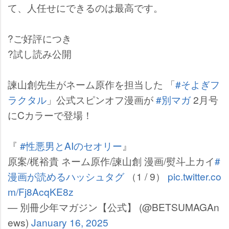
て、人任せにできるのは最高です。
?ご好評につき
?試し読み公開
諫山創先生がネーム原作を担当した 「
#そよぎフ
ラクタル
」公式スピンオフ漫画が
#別マガ
2月号
にCカラーで登場！
『
#性悪男とAIのセオリー
』
原案/梶裕貴 ネーム原作/諫山創 漫画/熨斗上カイ
#
漫画が読めるハッシュタグ
（1 / 9）
pic.twitter.co
m/Fj8AcqKE8z
— 別冊少年マガジン【公式】 (@BETSUMAGAn
ews)
January 16, 2025