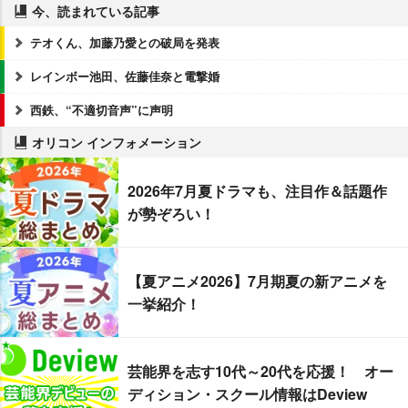
今、読まれている記事
テオくん、加藤乃愛との破局を発表
レインボー池田、佐藤佳奈と電撃婚
西鉄、“不適切音声”に声明
オリコン インフォメーション
2026年7月夏ドラマも、注目作＆話題作
が勢ぞろい！
【夏アニメ2026】7月期夏の新アニメを
一挙紹介！
芸能界を志す10代～20代を応援！ オー
ディション・スクール情報はDeview