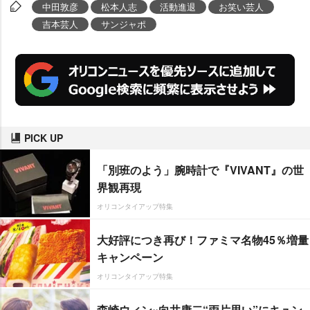
中田敦彦
松本人志
活動進退
お笑い芸人
吉本芸人
サンジャポ
PICK UP
「別班のよう」腕時計で『VIVANT』の世
界観再現
オリコンタイアップ特集
大好評につき再び！ファミマ名物45％増量
キャンペーン
オリコンタイアップ特集
森崎ウィン×向井康二“両片思い”にキュン