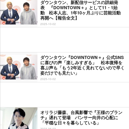
ダウンタウン、新配信サービスの詳細発
表 『DOWNTOWN＋』として11・1始
動 松本人志、1年10ヶ月ぶりに芸能活動
再開へ【報告全文】
2025-10-02
ダウンタウン『DOWNTOWN＋』公式SNS
に喜びの声「楽しみすぎる」 松本復帰を
喜ぶ声も「もう2年近く見れてないので早く
姿だけでも見たい」
2025-10-02
オリラジ藤森、台風影響で『王様のブラン
チ』遅れて登場 パンサー向井の心配に
「平穏な日々を暮らしている」
2023-06-03