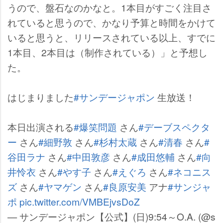
うので、盤石なのかなと。1本目がすごく注目さ
れていると思うので、かなり予算と時間をかけて
いると思うと、リリースされている以上、すでに
1本目、2本目は（制作されている）」と予想し
た。
はじまりました
#サンデージャポン
生放送！
本日出演される
#爆笑問題
さん
#デーブスペクタ
ー
さん
#細野敦
さん
#杉村太蔵
さん
#清春
さん
#
谷田ラナ
さん
#中田敦彦
さん
#成田悠輔
さん
#向
井怜衣
さん
#やす子
さん
#えぐろ
さん
#ネコニス
ズ
さん
#ヤマゲン
さん
#良原安美
アナ
#サンジャ
ポ
pic.twitter.com/VMBEjvsDoZ
— サンデージャポン【公式】(日)9:54～O.A. (@s