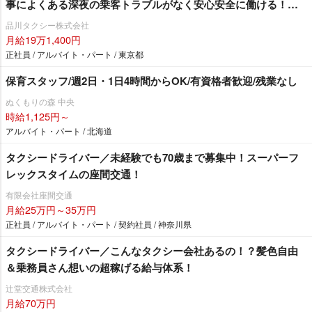
事によくある深夜の乗客トラブルがなく安心安全に働ける！
《全員対象》6ヶ月間30万円の給料保障制度あり※規定有《2種免
品川タクシー株式会社
許保有者対象》30万円支給※規定有圧倒的実車率57.2％！「ハイ
月給19万1,400円
ヤー乗務員」「日本航空タクシー配車業務員」「経理事務員」
正社員 / アルバイト・パート / 東京都
も同時急募中
保育スタッフ/週2日・1日4時間からOK/有資格者歓迎/残業なし
ぬくもりの森 中央
時給1,125円～
アルバイト・パート / 北海道
タクシードライバー／未経験でも70歳まで募集中！スーパーフ
レックスタイムの座間交通！
有限会社座間交通
月給25万円～35万円
正社員 / アルバイト・パート / 契約社員 / 神奈川県
タクシードライバー／こんなタクシー会社あるの！？髪色自由
＆乗務員さん想いの超稼げる給与体系！
辻堂交通株式会社
月給70万円