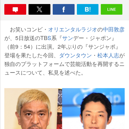
お笑いコンビ・
オリエンタルラジオ
の
中田敦彦
が、5日放送のTB
S
系『
サン
デー・ジャポン』
（前9：54）に出演。2年ぶりの『サンジャポ』
登場を果たした今回、
ダウンタウン
・
松本人志
が
独自のプラットフォームで芸能活動を再開するニ
ュースについて、私見を述べた。