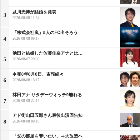
及川光博が結婚を発表
3
2026-08-08 11:34
「株式会社嵐」5人のFC出そろう
4
2026-08-08 09:17
池田と結婚した佐藤佳奈アナとは…
5
2026-08-07 20:08
令和8年8月8日、吉報続々
6
2026-08-08 18:17
林田アナ サタデーウオッチ9離れる
7
2026-08-08 22:14
アド街山田五郎さん最後出演回告知
8
2026-08-08 09:10
「父の部屋を奪いたい」→大改造へ