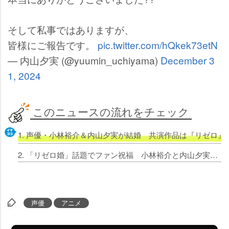
そして私事ではありますが、
皆様にご報告です。
pic.twitter.com/hQkek73etN
— 内山夕実 (@yuumin_uchiyama)
December 3
1, 2024
このニュースの流れをチェック
1. 声優・小林裕介＆内山夕実が結婚 共演作品は『リゼロ
2. 「リゼロ婚」話題でファン祝福 小林裕介と内山夕実が結婚！共演作で近しい間柄「おめでたいな～」
声優
アニメ