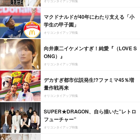
オリコンタイアップ特集
マクドナルドが40年にわたり支える「小
学生の甲子園」
オリコンタイアップ特集
向井康二イケメンすぎ！純愛『（LOVE S
ONG）』
オリコンタイアップ特集
デカすぎ都市伝説発生!?ファミマ45％増
量作戦再来
オリコンタイアップ特集
SUPER★DRAGON、自ら描いた”レトロ
フューチャー”
オリコンタイアップ特集