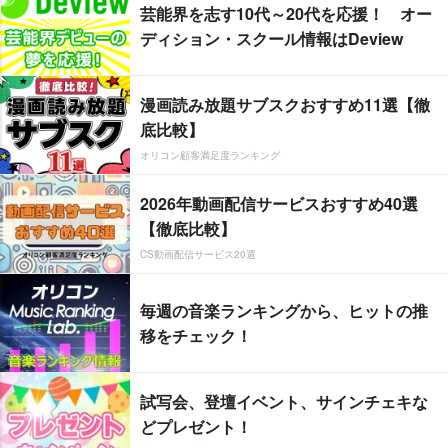
芸能界を志す10代～20代を応援！ オー
ディション・スクール情報はDeview
漫画読み放題サブスクおすすめ11選【徹
底比較】
オリコン顧客満足度ランキング
2026年動画配信サービスおすすめ40選
【徹底比較】
CS動画配信サービス20選
毎週の音楽ランキングから、ヒットの推
移をチェック！
試写会、登壇イベント、サインチェキな
どプレゼント！