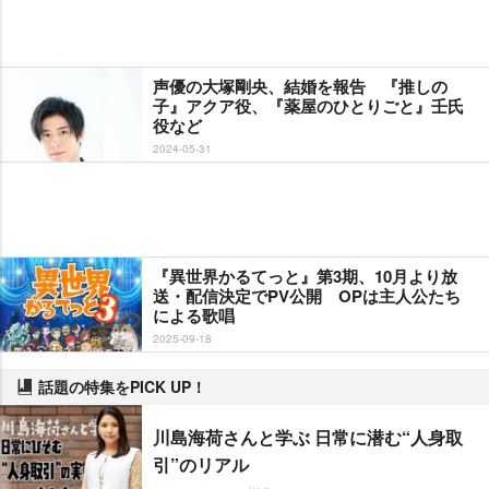
声優の大塚剛央、結婚を報告 『推しの
子』アクア役、『薬屋のひとりごと』壬氏
役など
2024-05-31
『異世界かるてっと』第3期、10月より放
送・配信決定でPV公開 OPは主人公たち
による歌唱
2025-09-18
話題の特集をPICK UP！
川島海荷さんと学ぶ 日常に潜む“人身取
引”のリアル