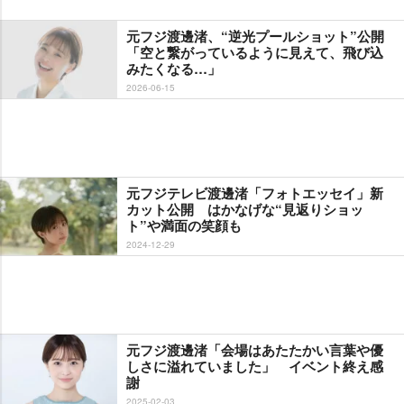
元フジ渡邊渚、“逆光プールショット”公開
「空と繋がっているように見えて、飛び込
みたくなる…」
2026-06-15
元フジテレビ渡邊渚「フォトエッセイ」新
カット公開 はかなげな“見返りショッ
ト”や満面の笑顔も
2024-12-29
元フジ渡邊渚「会場はあたたかい言葉や優
しさに溢れていました」 イベント終え感
謝
2025-02-03