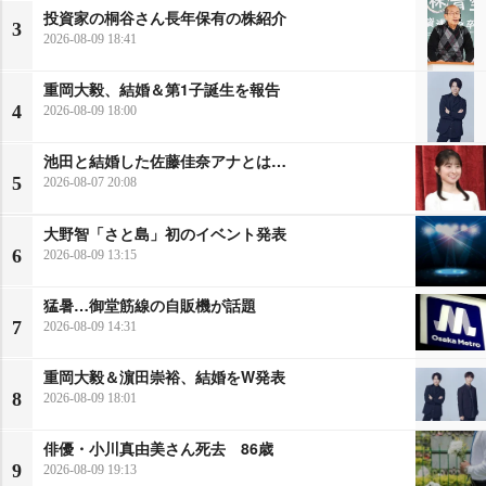
投資家の桐谷さん長年保有の株紹介
3
2026-08-09 18:41
重岡大毅、結婚＆第1子誕生を報告
4
2026-08-09 18:00
池田と結婚した佐藤佳奈アナとは…
5
2026-08-07 20:08
大野智「さと島」初のイベント発表
6
2026-08-09 13:15
猛暑…御堂筋線の自販機が話題
7
2026-08-09 14:31
重岡大毅＆濵田崇裕、結婚をW発表
8
2026-08-09 18:01
俳優・小川真由美さん死去 86歳
9
2026-08-09 19:13