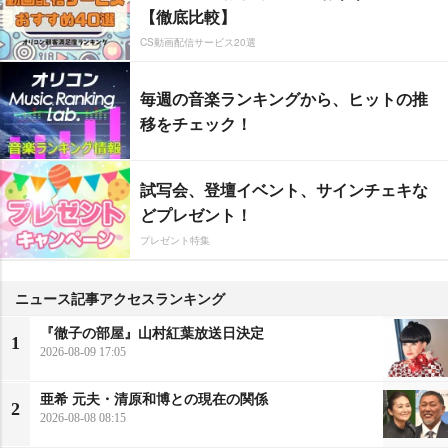
【徹底比較】
CS動画配信サービス20選
毎週の音楽ランキングから、ヒットの推
移をチェック！
試写会、登壇イベント、サインチェキな
どプレゼント！
プレゼント特集
ニュース記事アクセスランキング
『徹子の部屋』山村紅葉放送日決定
1
2026-08-09 17:05
亜希 元夫・清原和博との現在の関係
2
2026-08-08 08:15