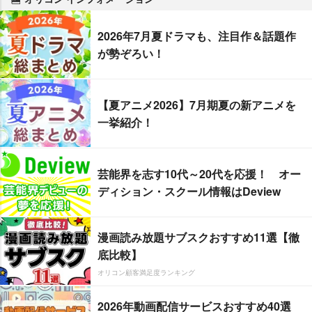
2026年7月夏ドラマも、注目作＆話題作
が勢ぞろい！
【夏アニメ2026】7月期夏の新アニメを
一挙紹介！
芸能界を志す10代～20代を応援！ オー
ディション・スクール情報はDeview
漫画読み放題サブスクおすすめ11選【徹
底比較】
オリコン顧客満足度ランキング
2026年動画配信サービスおすすめ40選