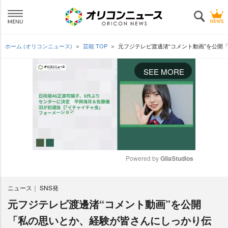
ホーム (オリコンニュース)
芸能 TOP
元フジテレビ渡邊渚“コメント動画”を公開
SEE MORE
Powered by 
GliaStudios
M
ニュース
SNS発
u
t
元フジテレビ渡邊渚“コメント動画”を公開
e
「私の思いとか、経験が皆さんにしっかり伝