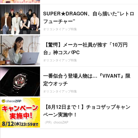
SUPER★DRAGON、自ら描いた”レトロ
フューチャー”
オリコンタイアップ特集
【驚愕】メーカー社員が推す「10万円
台」神コスパPC
オリコンタイアップ特集
一番似合う登場人物は…『VIVANT』限
定ウオッチ
オリコンタイアップ特集
【8月12日まで！】チョコザップキャン
ペーン実施中！
（PR）chocoZAP