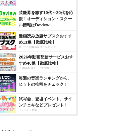
芸能界を志す10代～20代を応
援！オーディション・スクー
ル情報はDeview
漫画読み放題サブスクおすす
め11選【徹底比較】
オリコン顧客満足度ランキング
2026年動画配信サービスおす
すめ40選【徹底比較】
CS動画配信サービス20選
毎週の音楽ランキングから、
ヒットの推移をチェック！
試写会、登壇イベント、サイ
ンチェキなどプレゼント！
プレゼント特集