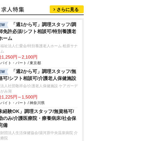
さらに見る
「週1から可」調理スタッフ/調
EW
師免許必須/シフト相談可/特別養護老
ホーム
福祉法人仁愛会/特別養護老人ホーム 桧原サナ
ーム
1,250円～2,100円
バイト・パート / 東京都
「週2から可」調理スタッフ/無
EW
格可/シフト相談可/介護老人保健施設
法人社団敬祥会/介護老人保健施設 ケアガーデ
さがみ湖
1,225円～1,500円
バイト・パート / 神奈川県
未経験OK」調理スタッフ/無資格可/
勤のみ/介護医療院・療養病床/社会保
完備
財団法人生活保健協会/湯河原中央温泉病院 介
医療院