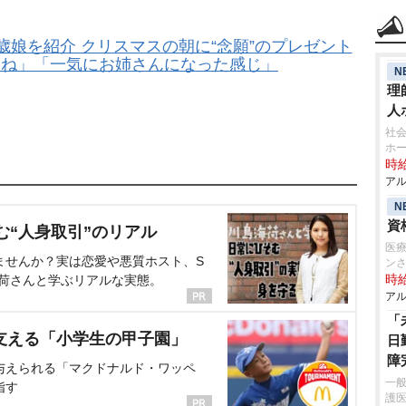
歳娘を紹介 クリスマスの朝に“念願”のプレゼント
すね」「一気にお姉さんになった感じ」
N
理
人
社会
ホ
時給
アル
N
資
む“人身取引”のリアル
医療
ませんか？実は恋愛や悪質ホスト、S
ン
海荷さんと学ぶリアルな実態。
時給
アル
「
支える「小学生の甲子園」
日
障
与えられる「マクドナルド・ワッペ
一般
指す
護