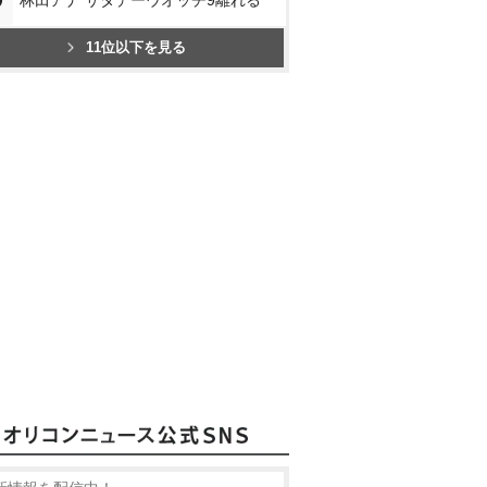
0
林田アナ サタデーウオッチ9離れる
11位以下を見る