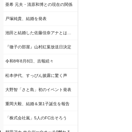
亜希 元夫・清原和博との現在の関係
戸塚純貴、結婚を発表
池田と結婚した佐藤佳奈アナとは…
『徹子の部屋』山村紅葉放送日決定
令和8年8月8日、吉報続々
松本伊代、すっぴん披露に驚く声
大野智「さと島」初のイベント発表
重岡大毅、結婚＆第1子誕生を報告
「株式会社嵐」5人のFC出そろう