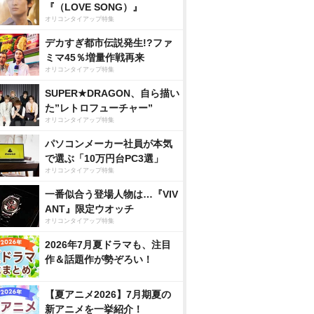
『（LOVE SONG）』
オリコンタイアップ特集
デカすぎ都市伝説発生!?ファ
ミマ45％増量作戦再来
オリコンタイアップ特集
SUPER★DRAGON、自ら描い
た”レトロフューチャー”
オリコンタイアップ特集
パソコンメーカー社員が本気
で選ぶ「10万円台PC3選」
オリコンタイアップ特集
一番似合う登場人物は…『VIV
ANT』限定ウオッチ
オリコンタイアップ特集
2026年7月夏ドラマも、注目
作＆話題作が勢ぞろい！
【夏アニメ2026】7月期夏の
新アニメを一挙紹介！