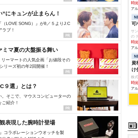
時給
アル
い”にキュンが止まらん！
N
OVE SONG）』が8／５よりJ:C
可
アラブ！
サン
の 
時給
アル
ァミマ夏の大盤振る舞い
N
ミリーマートの人気企画「お値段その
資
、シリーズ初の年2回開催！
け
株式
時給
C９選」とは？
アル
い。そこで、マウスコンピューターの
をご紹介！
界観表現した腕時計登場
NT』コラボレーションウオッチを製