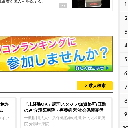
担当者が魅力を解説する。
1
2
3
4
5
6
求人検索
7
8
免許
「未経験OK」調理スタッフ/無資格可/日勤
のみ/介護医療院・療養病床/社会保障完備
ム
9
一般財団法人生活保健協会/湯河原中央温泉病
ライフ
院 介護医療院