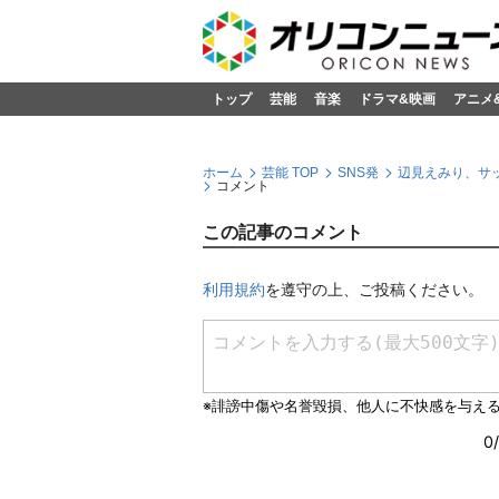
トップ
芸能
音楽
ドラマ&映画
アニメ
ホーム
芸能 TOP
SNS発
辺見えみり、サ
コメント
この記事のコメント
利用規約
を遵守の上、ご投稿ください。