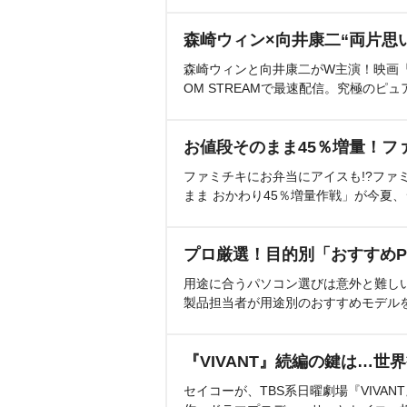
森崎ウィン×向井康二“両片思
森崎ウィンと向井康二がW主演！映画『（L
OM STREAMで最速配信。究極のピュ
お値段そのまま45％増量！フ
ファミチキにお弁当にアイスも!?ファ
まま おかわり45％増量作戦」が今夏
プロ厳選！目的別「おすすめP
用途に合うパソコン選びは意外と難し
製品担当者が用途別のおすすめモデル
『VIVANT』続編の鍵は…世
セイコーが、TBS系日曜劇場『VIVA