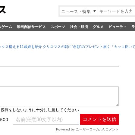
ニュース・特集
&ゲーム
動画配信サービス
スポーツ
社会・経済
グルメ
ビューティ
ラ
ックス構える11歳娘を紹介 クリスマスの朝に“念願”のプレゼント届く「カッコ良