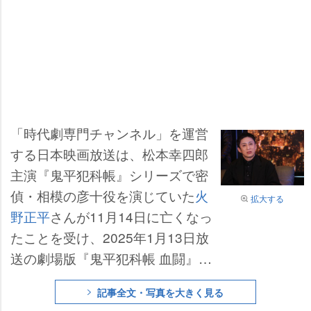
「時代劇専門チャンネル」を運営
する日本映画放送は、松本幸四郎
主演『鬼平犯科帳』シリーズで密
偵・相模の彦十役を演じていた
火
拡大する
野正平
さんが11月14日に亡くなっ
たことを受け、2025年1月13日放
送の劇場版『鬼平犯科帳 血闘』
(後1:00/後7:00/深1:00ほか)本編後
記事全文・写真を大きく見る
の「鬼平犯科帳アフタートーク