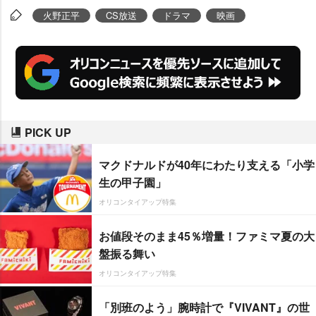
『血闘』編」の中で、火野さんを
火野正平
CS放送
ドラマ
映画
追悼する特別企画を同チャンネル
で放送する。
『鬼平犯科帳アフタ
ートーク「血闘」編』内の特別企
画「追悼-火野正平-」では、主演
の松本幸四郎をはじめ、本宮泰
PICK UP
風、浅利陽介、山田純大、久保田
悠来、中村ゆり、和田聡宏(※聡=
マクドナルドが40年にわたり支える「小学
旧字)、松元ヒロ、中島多羅らレギ
生の甲子園」
ュラーキャスト陣と山下智彦監督
オリコンタイアップ特集
が出演し、火野さんとの思い出を
お値段そのまま45％増量！ファミマ夏の大
語る。
盤振る舞い
オリコンタイアップ特集
「別班のよう」腕時計で『VIVANT』の世