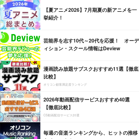
【夏アニメ2026】7月期夏の新アニメを一
挙紹介！
芸能界を志す10代～20代を応援！ オーデ
ィション・スクール情報はDeview
漫画読み放題サブスクおすすめ11選【徹底
比較】
オリコン顧客満足度ランキング
2026年動画配信サービスおすすめ40選
【徹底比較】
CS動画配信サービス20選
毎週の音楽ランキングから、ヒットの推移