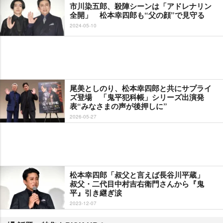
市川染五郎、殺陣シーンは「アドレナリン
全開」 松本幸四郎も“父の顔”で見守る
2024-05-10
尾美としのり、松本幸四郎と共にサプライ
ズ登場 「鬼平犯科帳」シリーズ出演発
表“みなさまの声が後押しに”
2026-05-27
松本幸四郎「叔父と言えば長谷川平蔵」
叔父・二代目中村吉右衛門さんから『鬼
平』引き継ぎ涙
2023-12-07