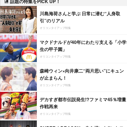
話題の特集をPICK UP！
川島海荷さんと学ぶ 日常に潜む“人身取
引”のリアル
オリコンタイアップ特集
マクドナルドが40年にわたり支える「小学
生の甲子園」
オリコンタイアップ特集
森崎ウィン×向井康二“両片思い”にキュン
が止まらん！
オリコンタイアップ特集
デカすぎ都市伝説発生!?ファミマ45％増量
作戦再来
オリコンタイアップ特集