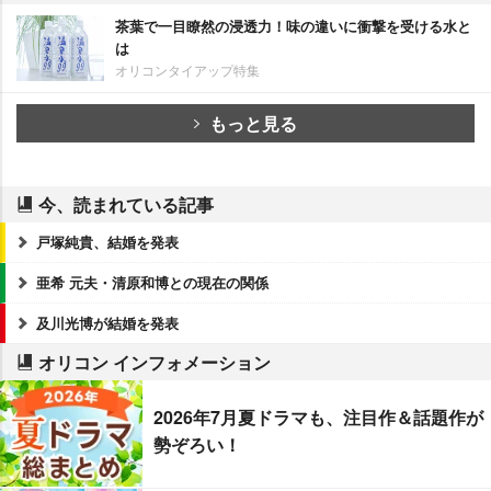
茶葉で一目瞭然の浸透力！味の違いに衝撃を受ける水と
は
オリコンタイアップ特集
もっと見る
今、読まれている記事
戸塚純貴、結婚を発表
亜希 元夫・清原和博との現在の関係
及川光博が結婚を発表
オリコン インフォメーション
2026年7月夏ドラマも、注目作＆話題作が
勢ぞろい！