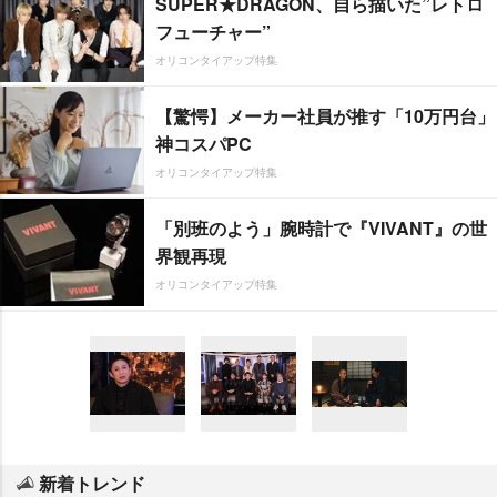
SUPER★DRAGON、自ら描いた”レトロ
フューチャー”
オリコンタイアップ特集
【驚愕】メーカー社員が推す「10万円台」
神コスパPC
オリコンタイアップ特集
「別班のよう」腕時計で『VIVANT』の世
界観再現
オリコンタイアップ特集
新着トレンド