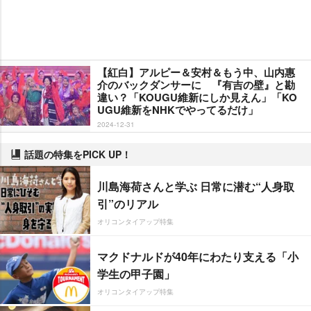
【紅白】アルピー＆安村＆もう中、山内惠
介のバックダンサーに 『有吉の壁』と勘
違い？「KOUGU維新にしか見えん」「KO
UGU維新をNHKでやってるだけ」
2024-12-31
話題の特集をPICK UP！
川島海荷さんと学ぶ 日常に潜む“人身取
引”のリアル
オリコンタイアップ特集
マクドナルドが40年にわたり支える「小
学生の甲子園」
オリコンタイアップ特集