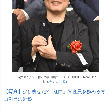
『名探偵コナン』作者の青山剛昌氏 （C）ORICON NewS inc.
拡大する（9枚）
【写真】少し痩せた?『紅白』審査員を務める青
山剛昌の近影