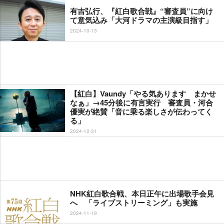
有吉弘行、『紅白歌合戦』“審査員”に向け
て意気込み「大河ドラマの主演級目指す」
2024-10-13
【紅白】Vaundy「やる気あります まかせ
なぁ」→45分後に有言実行 審査員・河合
優実が絶賛「音に乗る楽しさが伝わってく
る」
2024-12-31
NHK紅白歌合戦、本日正午に出場歌手会見
へ 「ライブストリーミング」も実施
2024-11-19