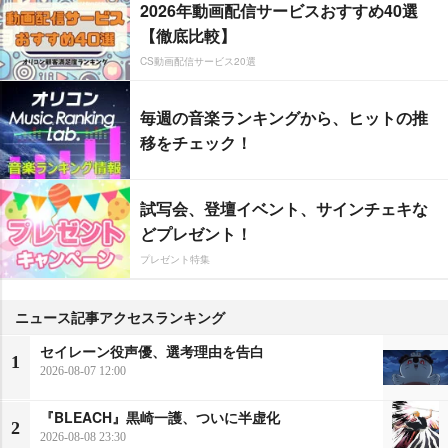
2026年動画配信サービスおすすめ40選
【徹底比較】
CS動画配信サービス20選
毎週の音楽ランキングから、ヒットの推
移をチェック！
試写会、登壇イベント、サインチェキな
どプレゼント！
プレゼント特集
ニュース記事アクセスランキング
セイレーン役声優、選考理由を告白
1
2026-08-07 12:00
『BLEACH』黒崎一護、ついに半虚化
2
2026-08-08 23:30