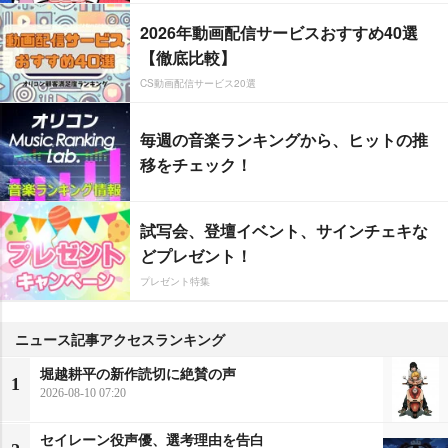
2026年動画配信サービスおすすめ40選
【徹底比較】
CS動画配信サービス20選
毎週の音楽ランキングから、ヒットの推
移をチェック！
試写会、登壇イベント、サインチェキな
どプレゼント！
プレゼント特集
ニュース記事アクセスランキング
堀越耕平の新作読切に絶賛の声
1
2026-08-10 07:20
セイレーン役声優、選考理由を告白