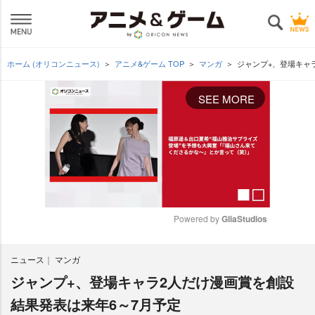
ホーム (オリコンニュース)
アニメ&ゲーム TOP
マンガ
ジャンプ+、登場キャ
SEE MORE
Powered by 
GliaStudios
M
ニュース
マンガ
u
t
ジャンプ+、登場キャラ2人だけ漫画賞を創設
e
結果発表は来年6～7月予定