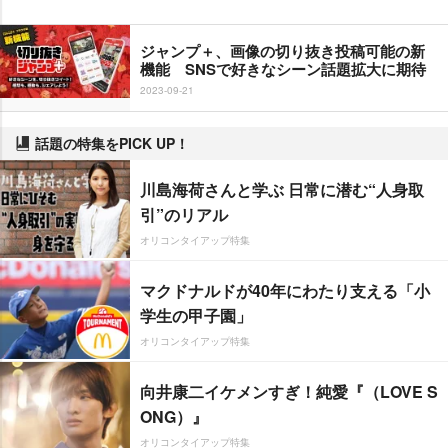
ジャンプ＋、画像の切り抜き投稿可能の新
機能 SNSで好きなシーン話題拡大に期待
2023-09-21
話題の特集をPICK UP！
川島海荷さんと学ぶ 日常に潜む“人身取
引”のリアル
オリコンタイアップ特集
マクドナルドが40年にわたり支える「小
学生の甲子園」
オリコンタイアップ特集
向井康二イケメンすぎ！純愛『（LOVE S
ONG）』
オリコンタイアップ特集