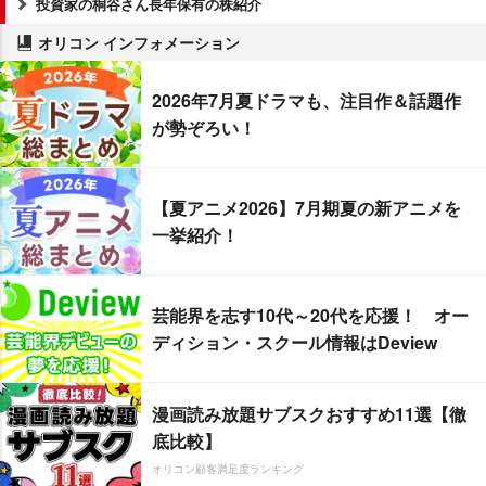
投資家の桐谷さん長年保有の株紹介
オリコン インフォメーション
2026年7月夏ドラマも、注目作＆話題作
が勢ぞろい！
【夏アニメ2026】7月期夏の新アニメを
一挙紹介！
芸能界を志す10代～20代を応援！ オー
ディション・スクール情報はDeview
漫画読み放題サブスクおすすめ11選【徹
底比較】
オリコン顧客満足度ランキング