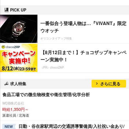
PICK UP
一番似合う登場人物は…『VIVANT』限定
ウオッチ
オリコンタイアップ特集
【8月12日まで！】チョコザップキャンペ
ーン実施中！
（PR）chocoZAP
求人特集
さらに見る
食品工場での微生物検査や衛生管理/化学分析
WDB株式会社
時給1,350円～
派遣社員 / 北海道
日勤・谷在家駅周辺の交通誘導警備員/入社祝い金あり/
NEW