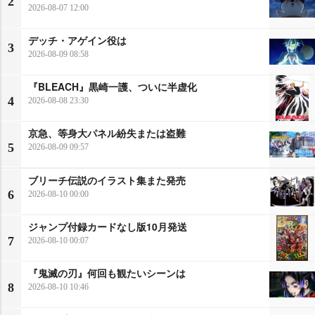
2
2026-08-07 12:00
デッチ・アゲイン役は
3
2026-08-09 08:58
『BLEACH』黒崎一護、ついに半虚化
4
2026-08-08 23:30
京急、等身大パネル紛失または盗難
5
2026-08-09 09:57
ブリーチ伝説のイラスト集また発売
6
2026-08-10 00:00
ジャンプ付録カードなし版10月発送
7
2026-08-10 00:07
『鬼滅の刃』何回も観たいシーンは
8
2026-08-10 10:46