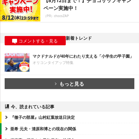
【8月12日まで！】チョコザップキャン
ペーン実施中！
（PR）chocoZAP
新着トレンド
コメントする・見る
マクドナルドが40年にわたり支える「小学生の甲子園」
オリコンタイアップ特集
もっと見る
今、読まれている記事
『徹子の部屋』山村紅葉放送日決定
亜希 元夫・清原和博との現在の関係