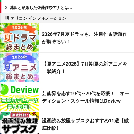
池田と結婚した佐藤佳奈アナとは…
オリコン インフォメーション
2026年7月夏ドラマも、注目作＆話題作
が勢ぞろい！
【夏アニメ2026】7月期夏の新アニメを
一挙紹介！
芸能界を志す10代～20代を応援！ オー
ディション・スクール情報はDeview
漫画読み放題サブスクおすすめ11選【徹
底比較】