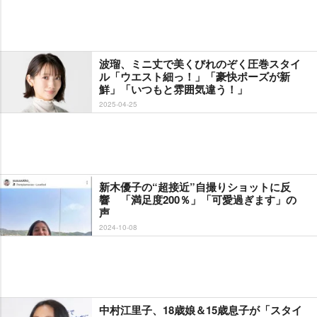
波瑠、ミニ丈で美くびれのぞく圧巻スタイ
ル「ウエスト細っ！」「豪快ポーズが新
鮮」「いつもと雰囲気違う！」
2025-04-25
新木優子の“超接近”自撮りショットに反
響 「満足度200％」「可愛過ぎます」の
声
2024-10-08
中村江里子、18歳娘＆15歳息子が「スタイ