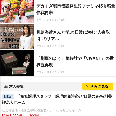
デカすぎ都市伝説発生!?ファミマ45％増量
作戦再来
オリコンタイアップ特集
川島海荷さんと学ぶ 日常に潜む“人身取
引”のリアル
オリコンタイアップ特集
「別班のよう」腕時計で『VIVANT』の世
界観再現
オリコンタイアップ特集
求人特集
さらに見る
「福祉調理スタッフ」調理師免許必須/日勤のみ/特別養
NEW
護老人ホーム
社会福祉法人松緑会/特別養護老人ホーム 松みどりホーム
時給1,250円～1,300円