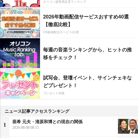
オリコン顧客満足度ランキング
2026年動画配信サービスおすすめ40選
【徹底比較】
CS動画配信サービス20選
毎週の音楽ランキングから、ヒットの推
移をチェック！
試写会、登壇イベント、サインチェキな
どプレゼント！
プレゼント特集
ニュース記事アクセスランキング
亜希 元夫・清原和博との現在の関係
1
2026-08-08 08:15