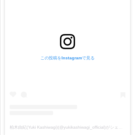
この投稿をInstagramで見る
柏木由紀(Yuki Kashiwagi)(@yukikashiwagi_official)がシェアした投稿