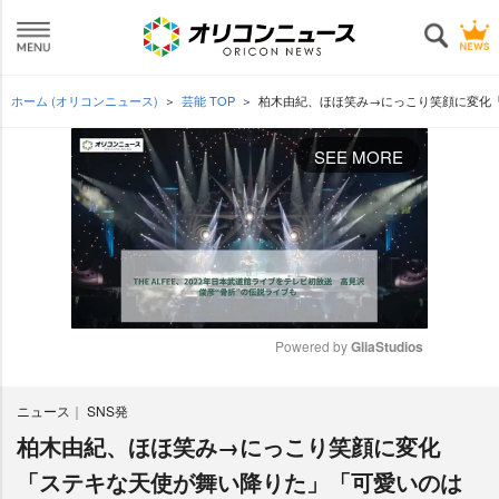
ホーム (オリコンニュース)
芸能 TOP
柏木由紀、ほほ笑み→にっこり笑顔に変化
SEE MORE
Powered by 
GliaStudios
M
ニュース
SNS発
u
t
柏木由紀、ほほ笑み→にっこり笑顔に変化
e
「ステキな天使が舞い降りた」「可愛いのは