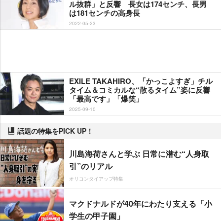
ル抜群」と反響 長女は174センチ、長男
は181センチの高身長
2022-05-23
EXILE TAKAHIRO、「かっこよすぎ」チル
タイム＆コミカルな“散るタイム”姿に反響
「最高です」「爆笑」
2025-09-10
話題の特集をPICK UP！
川島海荷さんと学ぶ 日常に潜む“人身取
引”のリアル
オリコンタイアップ特集
マクドナルドが40年にわたり支える「小
学生の甲子園」