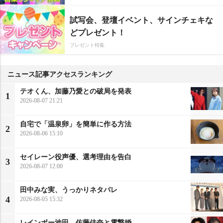
試写会、登壇イベント、サインチェキな
どプレゼント！
プレゼント特集
ニュース記事アクセスランキング
テオくん、加藤乃愛との破局を発表
1
2026-08-07 21:21
自宅で「温泉卵」を簡単に作る方法
2
2026-08-06 15:10
セイレーン役声優、選考理由を告白
3
2026-08-07 12:00
田中みな実、うっかりネタバレ
4
2026-08-05 15:32
レインボー池田、佐藤佳奈と電撃婚