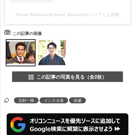
Shosei Kitamura(@shosei_kitamura)がシェアした投稿
この記事の画像
この記事の写真を見る（全2枚）
北村一輝
インスタ発
俳優