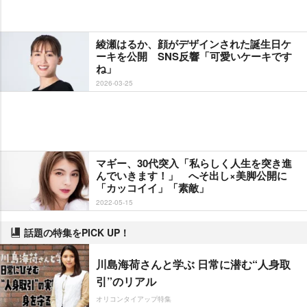
綾瀬はるか、顔がデザインされた誕生日ケ
ーキを公開 SNS反響「可愛いケーキです
ね」
2026-03-25
マギー、30代突入「私らしく人生を突き進
んでいきます！」 へそ出し×美脚公開に
「カッコイイ」「素敵」
2022-05-15
話題の特集をPICK UP！
川島海荷さんと学ぶ 日常に潜む“人身取
引”のリアル
オリコンタイアップ特集