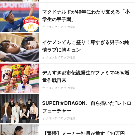
マクドナルドが40年にわたり支える「小
学生の甲子園」
オリコンタイアップ特集
イケメンてんこ盛り！尊すぎる男子の純
情ラブに胸キュン
オリコンタイアップ特集
デカすぎ都市伝説発生!?ファミマ45％増
量作戦再来
オリコンタイアップ特集
SUPER★DRAGON、自ら描いた”レトロ
フューチャー”
オリコンタイアップ特集
【驚愕】メーカー社員が推す「10万円