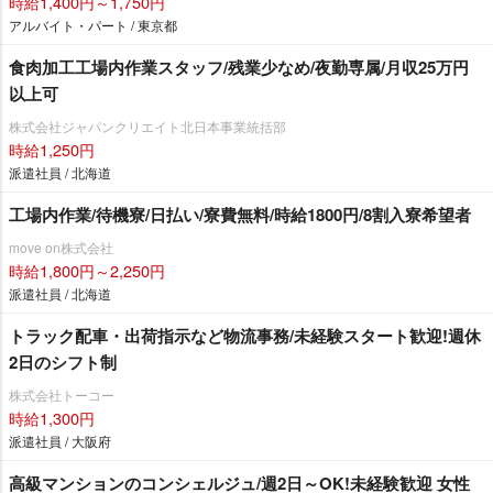
時給1,400円～1,750円
アルバイト・パート / 東京都
食肉加工工場内作業スタッフ/残業少なめ/夜勤専属/月収25万円
以上可
株式会社ジャパンクリエイト北日本事業統括部
時給1,250円
派遣社員 / 北海道
工場内作業/待機寮/日払い/寮費無料/時給1800円/8割入寮希望者
move on株式会社
時給1,800円～2,250円
派遣社員 / 北海道
トラック配車・出荷指示など物流事務/未経験スタート歓迎!週休
2日のシフト制
株式会社トーコー
時給1,300円
派遣社員 / 大阪府
高級マンションのコンシェルジュ/週2日～OK!未経験歓迎 女性