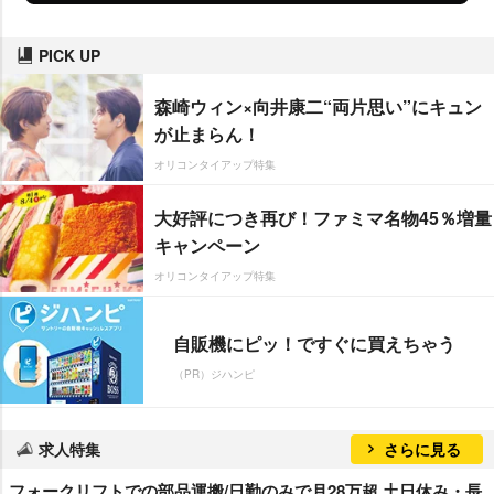
PICK UP
森崎ウィン×向井康二“両片思い”にキュン
が止まらん！
オリコンタイアップ特集
大好評につき再び！ファミマ名物45％増量
キャンペーン
オリコンタイアップ特集
自販機にピッ！ですぐに買えちゃう
（PR）ジハンピ
求人特集
さらに見る
フォークリフトでの部品運搬/日勤のみで月28万超 土日休み・長