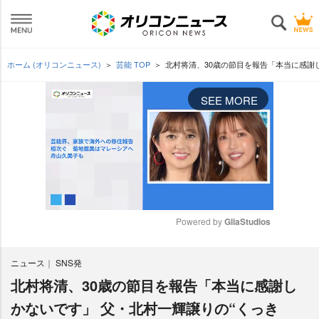
ホーム (オリコンニュース)
芸能 TOP
北村将清、30歳の節目を報告「本当に感謝
SEE MORE
Powered by 
GliaStudios
M
ニュース
SNS発
u
t
北村将清、30歳の節目を報告「本当に感謝し
e
かないです」 父・北村一輝譲りの“くっき