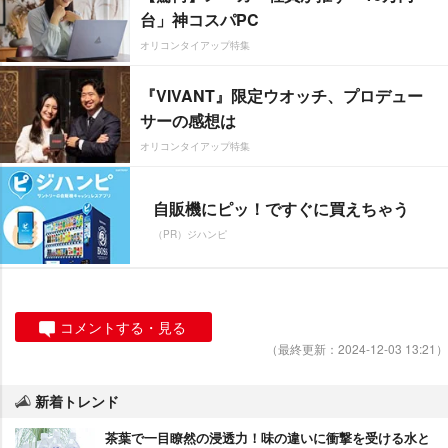
台」神コスパPC
オリコンタイアップ特集
『VIVANT』限定ウオッチ、プロデュー
サーの感想は
オリコンタイアップ特集
自販機にピッ！ですぐに買えちゃう
（PR）ジハンピ
コメントする・見る
（最終更新：2024-12-03 13:21）
新着トレンド
茶葉で一目瞭然の浸透力！味の違いに衝撃を受ける水と