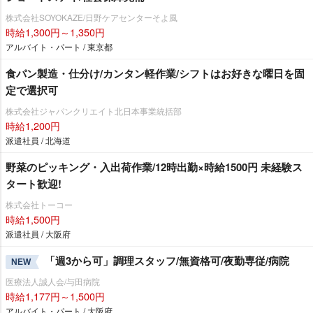
株式会社SOYOKAZE/日野ケアセンターそよ風
時給1,300円～1,350円
アルバイト・パート / 東京都
食パン製造・仕分け/カンタン軽作業/シフトはお好きな曜日を固
定で選択可
株式会社ジャパンクリエイト北日本事業統括部
時給1,200円
派遣社員 / 北海道
野菜のピッキング・入出荷作業/12時出勤×時給1500円 未経験ス
タート歓迎!
株式会社トーコー
時給1,500円
派遣社員 / 大阪府
「週3から可」調理スタッフ/無資格可/夜勤専従/病院
NEW
医療法人誠人会/与田病院
時給1,177円～1,500円
アルバイト・パート / 大阪府