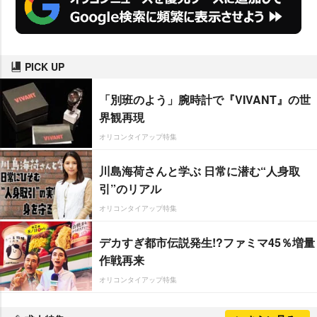
PICK UP
「別班のよう」腕時計で『VIVANT』の世
界観再現
オリコンタイアップ特集
川島海荷さんと学ぶ 日常に潜む“人身取
引”のリアル
オリコンタイアップ特集
デカすぎ都市伝説発生!?ファミマ45％増量
作戦再来
オリコンタイアップ特集