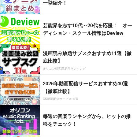
一挙紹介！
芸能界を志す10代～20代を応援！ オー
ディション・スクール情報はDeview
漫画読み放題サブスクおすすめ11選【徹
底比較】
オリコン顧客満足度ランキング
2026年動画配信サービスおすすめ40選
【徹底比較】
CS動画配信サービス20選
毎週の音楽ランキングから、ヒットの推
移をチェック！