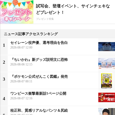
試写会、登壇イベント、サインチェキな
どプレゼント！
プレゼント特集
ニュース記事アクセスランキング
セイレーン役声優、選考理由を告白
1
2026-08-07 12:00
『ちいかわ』新グッズ説明文に恐怖
2
2026-08-06 12:15
『ポケモン公式ぜんこく図鑑』発売
3
2026-08-07 00:11
ワンピース衝撃最新話1ページ公開
4
2026-08-07 12:16
桂正和、質感リアルなパンツ＆尻絵