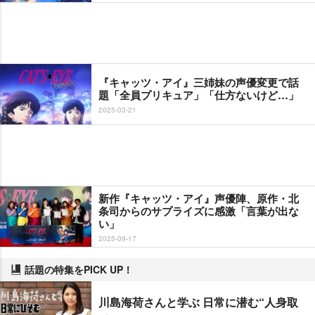
『キャッツ・アイ』三姉妹の声優変更で話
題「全員プリキュア」「仕方ないけど…」
2025-03-21
新作『キャッツ・アイ』声優陣、原作・北
条司からのサプライズに感激「言葉が出な
い」
2025-09-17
話題の特集をPICK UP！
川島海荷さんと学ぶ 日常に潜む“人身取