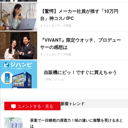
【驚愕】メーカー社員が推す「10万円
台」神コスパPC
オリコンタイアップ特集
『VIVANT』限定ウオッチ、プロデュー
サーの感想は
オリコンタイアップ特集
自販機にピッ！ですぐに買えちゃう
（PR）ジハンピ
新着トレンド
コメントする・見る
茶葉で一目瞭然の浸透力！味の違いに衝撃を受ける水と
は